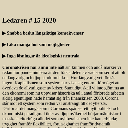
Ledaren # 15 2020
▶ Snabba beslut långsiktiga konsekvenser
▶ Lika många hot som möjligheter
▶ Inga lösningar är ideologiskt neutrala
Coronakrisen har ännu inte
nått sin kulmen och ändå märker vi
redan hur pandemin bara är den första delen av vad som ser ut att bli
en långvarig och djup strukturell kris. Hur långvarig vet förstås
ingen. Kapitalismen som system har visat sig enormt förmöget att
överleva de allvarligaste av kriser. Samtidigt skall vi inte glömma att
den ekonomi som nu uppvisar historiska tal i antal förlorade arbeten
aldrig egentligen hade hämtat sig från finanskrisen 2008. Corona
slår mot ett system som redan var ansträngt till det yttersta.
Därför är det många som i Coronans spår ser ett nytt politiskt och
ekonomiskt paradigm. I tider av djup osäkerhet börjar människor i
masskala efterfråga allt det som nyliberalismen inte kan erbjuda;
trygghet framför flexibilitet, förutsägbarhet framför dynamik,