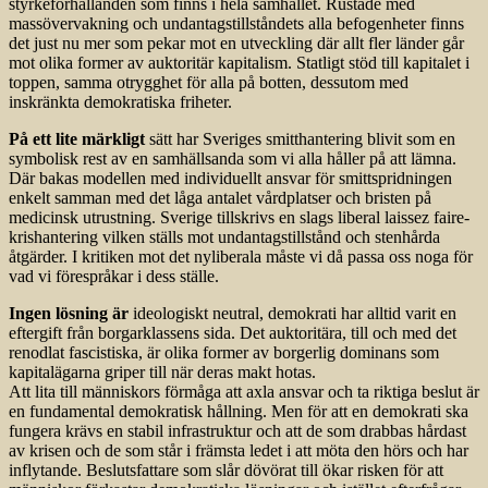
styrkeförhållanden som finns i hela samhället. Rustade med
massövervakning och undantagstillståndets alla befogenheter finns
det just nu mer som pekar mot en utveckling där allt fler länder går
mot olika former av auktoritär kapitalism. Statligt stöd till kapitalet i
toppen, samma otrygghet för alla på botten, dessutom med
inskränkta demokratiska friheter.
På ett lite märkligt
sätt har Sveriges smitthantering blivit som en
symbolisk rest av en samhällsanda som vi alla håller på att lämna.
Där bakas modellen med individuellt ansvar för smittspridningen
enkelt samman med det låga antalet vårdplatser och bristen på
medicinsk utrustning. Sverige tillskrivs en slags liberal laissez faire-
krishantering vilken ställs mot undantagstillstånd och stenhårda
åtgärder. I kritiken mot det nyliberala måste vi då passa oss noga för
vad vi förespråkar i dess ställe.
Ingen lösning är
ideologiskt neutral, demokrati har alltid varit en
eftergift från borgarklassens sida. Det auktoritära, till och med det
renodlat fascistiska, är olika former av borgerlig dominans som
kapitalägarna griper till när deras makt hotas.
Att lita till människors förmåga att axla ansvar och ta riktiga beslut är
en fundamental demokratisk hållning. Men för att en demokrati ska
fungera krävs en stabil infrastruktur och att de som drabbas hårdast
av krisen och de som står i främsta ledet i att möta den hörs och har
inflytande. Beslutsfattare som slår dövörat till ökar risken för att