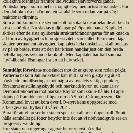
kollektiva lösningar framför individuellt självförverkligande.
Politiska begär som innebär möjligheter, men också stora risker. För
den dubbla krisen slår mot ett samhälle som redan var på väg i
reaktionär riktning.
Som alltid kommer de styrande att försöka få de arbetande att betala
krisens bördor. Nu slaktas miljölagar på löpande band. Kapitalet
skriker efter de sista nyliberala strukturförändringarna för att knäcka
all form av trygghet och progressivitet i samhället. Permanent låga
skatter, permanent otrygghet, kapitalets hela önskelista skall bockas
av på ett bräde, trots att den här krisen handlar just om den breda
befolkningens svikande köpkraft. Men kapitalet har haft samma
”ny”-liberala lösningar i snart ett halv sekel.
Samtidigt försvåras
motståndet mot de angrepp som redan pågår.
Partierna bakom Januariavtalet kan mitt i krisen glädja sig åt att
pågående mobiliseringar mot några av avtalets viktiga punkter,
försämrat anställningsskydd och marknadshyror, nu stannar av.
Demonstrationerna mot marknadshyror som skulle hållits 18 april
skjuts på framtiden och frågan om LAS på LO-kongressen, där
Kommunal lovat att köra över LO-styrelsens uppgörelse med
arbetsgivarna, flyttas till våren 2021.
Bara för att vi nu ser hur staten spelar en allt mer öppen roll för att
hålla samhället på fötter betyder inte det att vi nödvändigtvis ser en
progressiv vändning.
Hur stater och regeringar agerar beror ytterst på vilka