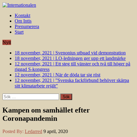
Kontakt
Om Intis
Prenumerera
Start
Nytt
18 november, 2021
|
Svenonius utbuad vid demonstration
18 november, 2021
|
LO-ledningen ger upp ett landmärke
12 november, 2021
|
Ett steg till vänster och två till höger på
riggad S-kongress
12 november, 2021
|
När de döda tar sig röst
12 november, 2021
|
”Svenska fackförbund behöver skärpa
sitt klimatarbete rejält”
Sök
efter:
Kampen om samhället efter
Coronapandemin
Posted By:
Ledarred
9 april, 2020