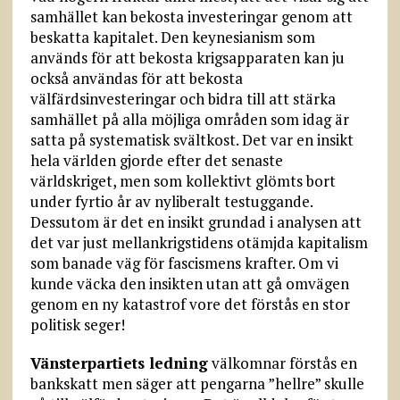
samhället kan bekosta investeringar genom att
beskatta kapitalet. Den keynesianism som
används för att bekosta krigsapparaten kan ju
också användas för att bekosta
välfärdsinvesteringar och bidra till att stärka
samhället på alla möjliga områden som idag är
satta på systematisk svältkost. Det var en insikt
hela världen gjorde efter det senaste
världskriget, men som kollektivt glömts bort
under fyrtio år av nyliberalt testuggande.
Dessutom är det en insikt grundad i analysen att
det var just mellankrigstidens otämjda kapitalism
som banade väg för fascismens krafter. Om vi
kunde väcka den insikten utan att gå omvägen
genom en ny katastrof vore det förstås en stor
politisk seger!
Vänsterpartiets ledning
välkomnar förstås en
bankskatt men säger att pengarna ”hellre” skulle