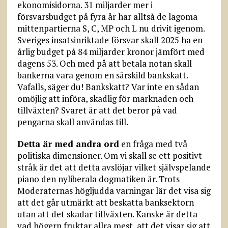
ekonomisidorna. 31 miljarder mer i
försvarsbudget på fyra år har alltså de lagoma
mittenpartierna S, C, MP och L nu drivit igenom.
Sveriges insatsinriktade försvar skall 2025 ha en
årlig budget på 84 miljarder kronor jämfört med
dagens 53. Och med på att betala notan skall
bankerna vara genom en särskild bankskatt.
Vafalls, säger du! Bankskatt? Var inte en sådan
omöjlig att införa, skadlig för marknaden och
tillväxten? Svaret är att det beror på vad
pengarna skall användas till.
Detta är med andra ord
en fråga med två
politiska dimensioner. Om vi skall se ett positivt
stråk är det att detta avslöjar vilket självspelande
piano den nyliberala dogmatiken är. Trots
Moderaternas högljudda varningar lär det visa sig
att det går utmärkt att beskatta banksektorn
utan att det skadar tillväxten. Kanske är detta
vad högern fruktar allra mest, att det visar sig att