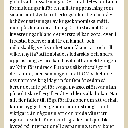
gå till välfärdssatsningar. Det är alldeles för tama
formuleringar inför en militär upprustning som
saknar motstycke i efterkrigstiden. I en tid då vi
behöver satsningar av krigsekonomiska mått,
men på klimatomställning, är förstås militära
investeringar bland det värsta vi kan göra. Även i
fredstid bedriver militär en klimat- och
miljöskadlig verksamhet som få andra – och till
vilken nytta? Aftonbladets ledarsida och andra
upprustningsivrare kan hävda att annekteringen
av Krim förändrade Europas säkerhetsläge till
det sämre, men sanningen är att OM vi befinner
oss närmare krig idag än för fem år sedan så
beror det inte på för svaga invasionsförsvar utan
på politiska eftergifter åt världens alla hökar. När
allt fler faller till föga för illusioner om att vi skall
kunna bygga fred genom kapprustning är det
viktigare än någonsin att den breda vänstern
agerar resolut för en verklig säkerhetspolitik
byggd på internationell avspänning. Om vi böjer