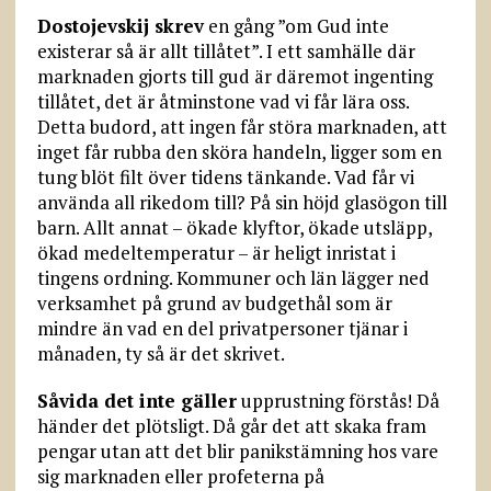
Dostojevskij skrev
en gång ”om Gud inte
existerar så är allt tillåtet”. I ett samhälle där
marknaden gjorts till gud är däremot ingenting
tillåtet, det är åtminstone vad vi får lära oss.
Detta budord, att ingen får störa marknaden, att
inget får rubba den sköra handeln, ligger som en
tung blöt filt över tidens tänkande. Vad får vi
använda all rikedom till? På sin höjd glasögon till
barn. Allt annat – ökade klyftor, ökade utsläpp,
ökad medeltemperatur – är heligt inristat i
tingens ordning. Kommuner och län lägger ned
verksamhet på grund av budgethål som är
mindre än vad en del privatpersoner tjänar i
månaden, ty så är det skrivet.
Såvida det inte gäller
upprustning förstås! Då
händer det plötsligt. Då går det att skaka fram
pengar utan att det blir panikstämning hos vare
sig marknaden eller profeterna på