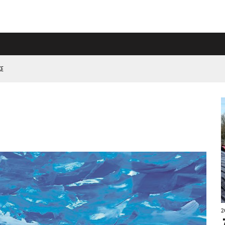
L HÖGER PÅ RIGGAD S-KONGRESS
 KLIMATARBETE REJÄLT”
2