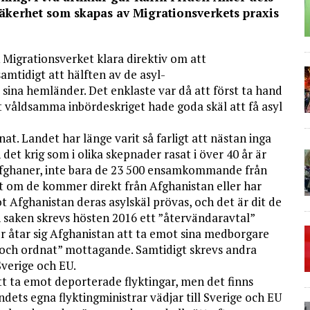
säkerhet som skapas av Migrationsverkets praxis
 Migrationsverket klara direktiv om att
amtidigt att hälften av de asyl-
ll sina hemländer. Det enklaste var då att först ta hand
 våldsamma inbördeskriget hade goda skäl att få asyl
at. Landet har länge varit så farligt att nästan inga
det krig som i olika skepnader rasat i över 40 år är
 afghaner, inte bara de 23 500 ensamkommande från
t om de kommer direkt från Afghanistan eller har
t Afghanistan deras asylskäl prövas, och det är dit de
en saken skrevs hösten 2016 ett ”återvändaravtal”
r åtar sig Afghanistan att ta emot sina medborgare
t och ordnat” mottagande. Samtidigt skrevs andra
Sverige och EU.
tt ta emot deporterade flyktingar, men det finns
ets egna flyktingministrar vädjar till Sverige och EU