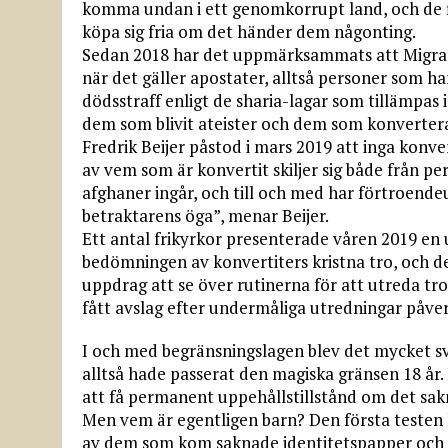
komma undan i ett genomkorrupt land, och de fl
köpa sig fria om det händer dem någonting.
Sedan 2018 har det uppmärksammats att Migrat
när det gäller apostater, alltså personer som ha
dödsstraff enligt de sharia-lagar som tillämpas 
dem som blivit ateister och dem som konverterat
Fredrik Beijer påstod i mars 2019 att inga konv
av vem som är konvertit skiljer sig både från p
afghaner ingår, och till och med har förtroendeu
betraktarens öga”, menar Beijer.
Ett antal frikyrkor presenterade våren 2019 en 
bedömningen av konvertiters kristna tro, och det
uppdrag att se över rutinerna för att utreda tr
fått avslag efter undermåliga utredningar påver
I och med begränsningslagen blev det mycket sv
alltså hade passerat den magiska gränsen 18 år.
att få permanent uppehållstillstånd om det sa
Men vem är egentligen barn? Den första testen
av dem som kom saknade identitetspapper och de