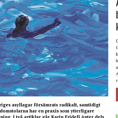
G
k
b
A
r
iges asyllagar försämrats radikalt, samtidigt
domstolarna har en praxis som ytterligare
ning. I två artiklar går Karin Fridell Anter dels