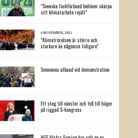
”Svenska fackförbund behöver skärpa
sitt klimatarbete rejält”
6 NOVEMBER, 2021
”Klimatrörelsen är större och
starkare än någonsin tidigare”
Svenonius utbuad vid demonstration
Ett steg till vänster och två till höger
på riggad S-kongress
HGF Västra Sverige har valt en ny