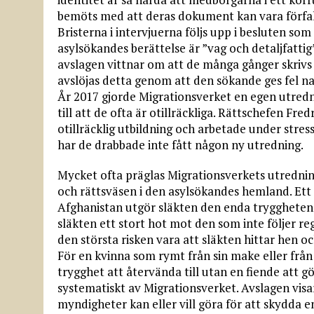
bemöts med att deras dokument kan vara förfals
Bristerna i intervjuerna följs upp i besluten s
asylsökandes berättelse är ”vag och detaljfattig”
avslagen vittnar om att de många gånger skrivs
avslöjas detta genom att den sökande ges fel namn
År 2017 gjorde Migrationsverket en egen utred
till att de ofta är otillräckliga. Rättschefen Fr
otillräcklig utbildning och arbetade under stres
har de drabbade inte fått någon ny utredning.
Mycket ofta präglas Migrationsverkets utredning
och rättsväsen i den asylsökandes hemland. Ett t
Afghanistan utgör släkten den enda tryggheten f
släkten ett stort hot mot den som inte följer r
den största risken vara att släkten hittar hen o
För en kvinna som rymt från sin make eller frå
trygghet att återvända till utan en fiende att 
systematiskt av Migrationsverket. Avslagen vis
myndigheter kan eller vill göra för att skydda e