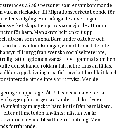
5 registrerades 35 369 personer som ensamkommande
m vuxna skickades till Migrationsverkets boende för
e eller skolgång. Hur många de är vet ingen.
tionsverket skapat en praxis som gjorde att man
heter för barn. Man skrev helt enkelt upp
och utvisas som vuxna. Bara under oktober och
om fick nya födelsedagar, enbart för att de inte
änsyn till intyg från svenska socialsekreterare,
ar troligt att ungdomen var så • • gammal som hen
kulle den sökande i oklara fall hellre frias än fällas,
a åldersuppskrivningarna fick mycket hård kritik och
onstaterade att de inte var rättvisa. Men de
geringen uppdraget åt Rättsmedicinalverket att
en bygger på röntgen av tänder och knäleder.
å småningom mycket hård kritik från barnläkare,
 – efter att metoden använts i nästan två år –
 över och lovade tillsätta en utredning. Men
änds fortfarande.