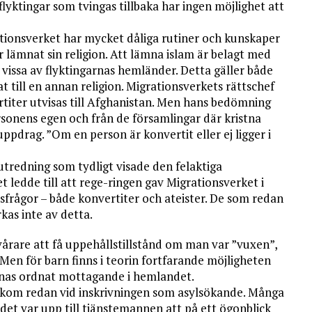
yktingar som tvingas tillbaka har ingen möjlighet att
ionsverket har mycket dåliga rutiner och kunskaper
r lämnat sin religion. Att lämna islam är belagt med
i vissa av flyktingarnas hemländer. Detta gäller både
 till en annan religion. Migrationsverkets rättschef
ertiter utvisas till Afghanistan. Men hans bedömning
ersonens egen och från de församlingar där kristna
ppdrag. ”Om en person är konvertit eller ej ligger i
utredning som tydligt visade den felaktiga
 ledde till att rege-ringen gav Migrationsverket i
osfrågor – både konvertiter och ateister. De som redan
kas inte av detta.
årare att få uppehållstillstånd om man var ”vuxen”,
 Men för barn finns i teorin fortfarande möjligheten
knas ordnat mottagande i hemlandet.
 kom redan vid inskrivningen som asylsökande. Många
t var upp till tjänstemannen att på ett ögonblick