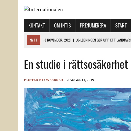
KONTAKT
OM INTIS
PRENUMERERA
START
NYTT
12 NOVEMBER, 2021
|
ETT STEG TILL VÄNSTER OCH TVÅ TIL
12 NOVEMBER, 2021
|
NÄR DE DÖDA TAR SIG RÖST
En studie i rättsosäkerhet
12 NOVEMBER, 2021
|
”SVENSKA FACKFÖRBUND BEHÖVER SKÄRPA SITT
18 NOVEMBER, 2021
|
SVENONIUS UTBUAD VID DEMONSTRATION
18 NOVEMBER, 2021
|
LO-LEDNINGEN GER UPP ETT LANDMÄRKE
POSTED BY:
WEBBRED
2 AUGUSTI, 2019