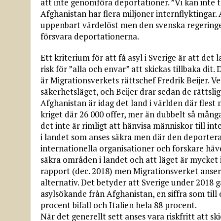
att inte genomföra deportationer. ”Vi kan inte
Afghanistan har flera miljoner internflyktingar
uppenbart värdelöst men den svenska regeringen
försvara deportationerna.
Ett kriterium för att få asyl i Sverige är att de
risk för ”alla och envar” att skickas tillbaka di
är Migrationsverkets rättschef Fredrik Beijer. 
säkerhetsläget, och Beijer drar sedan de rättsli
Afghanistan är idag det land i världen där flest
kriget där 26 000 offer, mer än dubbelt så mång
det inte är rimligt att hänvisa människor till inte
i landet som anses säkra men där den deporterad
internationella organisationer och forskare häv
säkra områden i landet och att läget är mycket in
rapport (dec. 2018) men Migrationsverket anser ä
alternativ. Det betyder att Sverige under 2018 g
asylsökande från Afghanistan, en siffra som til
procent bifall och Italien hela 88 procent.
När det generellt sett anses vara riskfritt att 