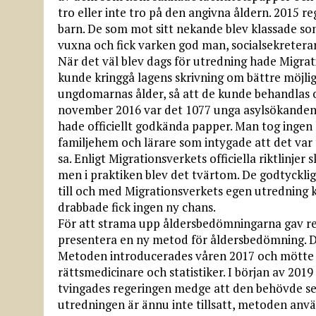
tro eller inte tro på den angivna åldern. 201
barn. De som mot sitt nekande blev klassade so
vuxna och fick varken god man, socialsekreterar
När det väl blev dags för utredning hade Migra
kunde kringgå lagens skrivning om bättre möjlig
ungdomarnas ålder, så att de kunde behandlas 
november 2016 var det 1077 unga asylsökanden s
hade officiellt godkända papper. Man tog ingen h
familjehem och lärare som intygade att det v
sa. Enligt Migrationsverkets officiella riktlinjer s
men i praktiken blev det tvärtom. De godtycklig
till och med Migrationsverkets egen utredning k
drabbade fick ingen ny chans.
För att strama upp åldersbedömningarna gav re
presentera en ny metod för åldersbedömning. D
Metoden introducerades våren 2017 och mötte s
rättsmedicinare och statistiker. I början av 2019
tvingades regeringen medge att den behövde ses
utredningen är ännu inte tillsatt, metoden anv