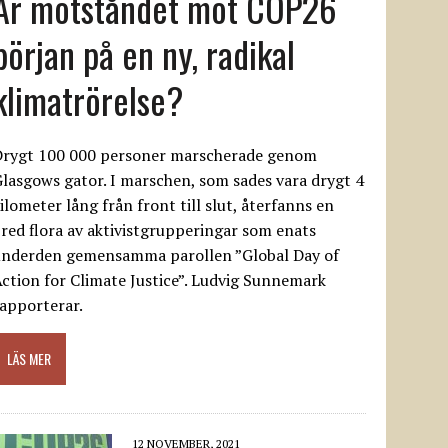
Är motståndet mot COP26
början på en ny, radikal
klimatrörelse?
Drygt 100 000 personer marscherade genom
lasgows gator. I marschen, som sades vara drygt 4
ilometer lång från front till slut, återfanns en
red flora av aktivistgrupperingar som enats
underden gemensamma parollen ”Global Day of
ction for Climate Justice”. Ludvig Sunnemark
apporterar.
LÄS MER
12 NOVEMBER, 2021