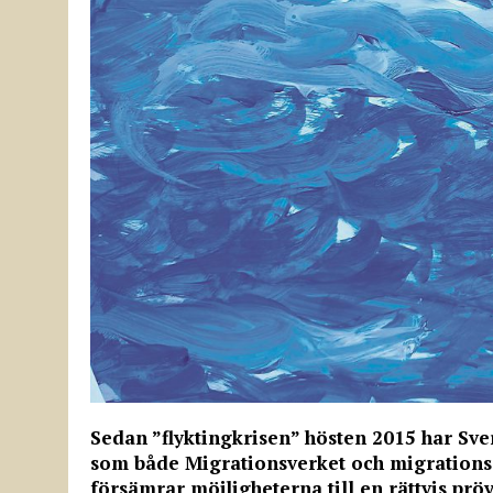
Sedan ”flyktingkrisen” hösten 2015 har Sver
som både Migrationsverket och migrations
försämrar möjligheterna till en rättvis pröv