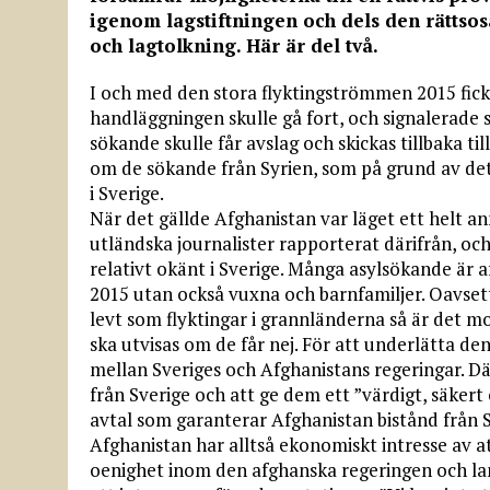
igenom lagstiftningen och dels den rättso
och lagtolkning. Här är del två.
I och med den stora flyktingströmmen 2015 fick
handläggningen skulle gå fort, och signalerade s
sökande skulle får avslag och skickas tillbaka ti
om de sökande från Syrien, som på grund av det
i Sverige.
När det gällde Afghanistan var läget ett helt ann
utländska journalister rapporterat därifrån, och 
relativt okänt i Sverige. Många asylsökande är
2015 utan också vuxna och barnfamiljer. Oavset
levt som flyktingar i grannländerna så är det mo
ska utvisas om de får nej. För att underlätta d
mellan Sveriges och Afghanistans regeringar. Dä
från Sverige och att ge dem ett ”värdigt, säker
avtal som garanterar Afghanistan bistånd från 
Afghanistan har alltså ekonomiskt intresse av a
oenighet inom den afghanska regeringen och land