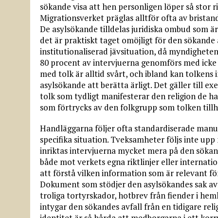
sökande visa att hen personligen löper så stor r
Migrationsverket präglas alltför ofta av bristan
De asylsökande tilldelas juridiska ombud som ä
det är praktiskt taget omöjligt för den sökande 
institutionaliserad jävsituation, då myndigheten
80 procent av intervjuerna genomförs med icke a
med tolk är alltid svårt, och ibland kan tolkens 
asylsökande att berätta ärligt. Det gäller till 
tolk som tydligt manifesterar den religion de h
som förtrycks av den folkgrupp som tolken tillh
Handläggarna följer ofta standardiserade manua
specifika situation. Tveksamheter följs inte upp
inriktas intervjuerna mycket mera på den sökand
både mot verkets egna riktlinjer eller internati
att förstå vilken information som är relevant f
Dokument som stödjer den asylsökandes sak avf
troliga tortyrskador, hotbrev från fiender i hem
intygar den sökandes avfall från en tidigare re
identitet är så hårda att medborgarna i ett kor