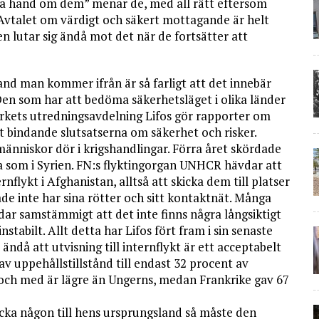
 ta hand om dem” menar de, med all rätt eftersom
. Avtalet om värdigt och säkert mottagande är helt
 lutar sig ändå mot det när de fortsätter att
t land man kommer ifrån är så farligt att det innebär
t. Den som har att bedöma säkerhetsläget i olika länder
Verkets utredningsavdelning Lifos gör rapporter om
gt bindande slutsatserna om säkerhet och risker.
 människor dör i krigshandlingar. Förra året skördade
a som i Syrien. FN:s flyktingorgan UNHCR hävdar att
rnflykt i Afghanistan, alltså att skicka dem till platser
e inte har sina rötter och sitt kontaktnät. Många
dar samstämmigt att det inte finns några långsiktigt
stabilt. Allt detta har Lifos fört fram i sin senaste
ndå att utvisning till internflykt är ett acceptabelt
av uppehållstillstånd till endast 32 procent av
l och med är lägre än Ungerns, medan Frankrike gav 67
skicka någon till hens ursprungsland så måste den