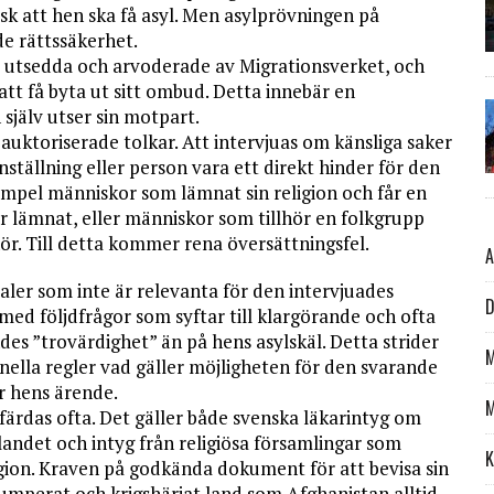
isk att hen ska få asyl. Men asylprövningen på
de rättssäkerhet.
r utsedda och arvoderade av Migrationsverket, och
att få byta ut sitt ombud. Detta innebär en
 själv utser sin motpart.
uktoriserade tolkar. Att intervjuas om känsliga saker
inställning eller person vara ett direkt hinder för den
exempel människor som lämnat sin religion och får en
ar lämnat, eller människor som tillhör en folkgrupp
ör. Till detta kommer rena översättningsfel.
A
ler som inte är relevanta för den intervjuades
D
 med följdfrågor som syftar till klargörande och ofta
es ”trovärdighet” än på hens asylskäl. Detta strider
M
onella regler vad gäller möjligheten för den svarande
ör hens ärende.
M
ärdas ofta. Det gäller både svenska läkarintyg om
landet och intyg från religiösa församlingar som
K
ligion. Kraven på godkända dokument för att bevisa sin
rumperat och krigshärjat land som Afghanistan alltid