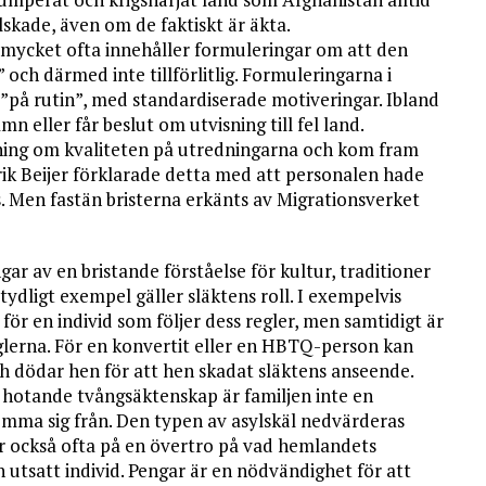
kade, även om de faktiskt är äkta.
om mycket ofta innehåller formuleringar om att den
 och därmed inte tillförlitlig. Formuleringarna i
 ”på rutin”, med standardiserade motiveringar. Ibland
 eller får beslut om utvisning till fel land.
ning om kvaliteten på utredningarna och kom fram
edrik Beijer förklarade detta med att personalen hade
s. Men fastän bristerna erkänts av Migrationsverket
ar av en bristande förståelse för kultur, traditioner
ydligt exempel gäller släktens roll. I exempelvis
ör en individ som följer dess regler, men samtidigt är
eglerna. För en konvertit eller en HBTQ-person kan
ch dödar hen för att hen skadat släktens anseende.
n hotande tvångsäktenskap är familjen inte en
gömma sig från. Den typen av asylskäl nedvärderas
ar också ofta på en övertro på vad hemlandets
n utsatt individ. Pengar är en nödvändighet för att