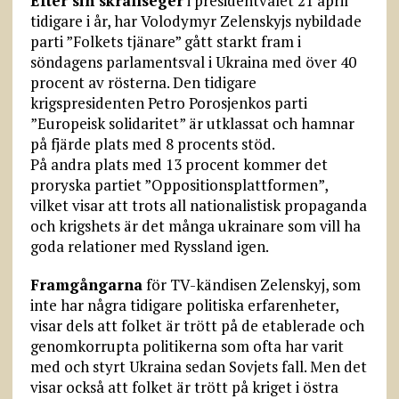
Efter sin skrällseger
i presidentvalet 21 april
tidigare i år, har Volodymyr Zelenskyjs nybildade
parti ”Folkets tjänare” gått starkt fram i
söndagens parlamentsval i Ukraina med över 40
procent av rösterna. Den tidigare
krigspresidenten Petro Porosjenkos parti
”Europeisk solidaritet” är utklassat och hamnar
på fjärde plats med 8 procents stöd.
På andra plats med 13 procent kommer det
proryska partiet ”Oppositionsplattformen”,
vilket visar att trots all nationalistisk propaganda
och krigshets är det många ukrainare som vill ha
goda relationer med Ryssland igen.
Framgångarna
för TV-kändisen Zelenskyj, som
inte har några tidigare politiska erfarenheter,
visar dels att folket är trött på de etablerade och
genomkorrupta politikerna som ofta har varit
med och styrt Ukraina sedan Sovjets fall. Men det
visar också att folket är trött på kriget i östra