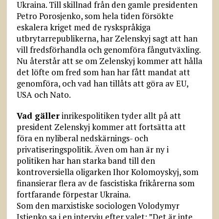
Ukraina. Till skillnad från den gamle presidenten
Petro Porosjenko, som hela tiden försökte
eskalera kriget med de ryskspråkiga
utbrytarrepublikerna, har Zelenskyj sagt att han
vill fredsförhandla och genomföra fångutväxling.
Nu återstår att se om Zelenskyj kommer att hålla
det löfte om fred som han har fått mandat att
genomföra, och vad han tillåts att göra av EU,
USA och Nato.
Vad gäller
inrikespolitiken tyder allt på att
president Zelenskyj kommer att fortsätta att
föra en nyliberal nedskärnings- och
privatiseringspolitik. Även om han är ny i
politiken har han starka band till den
kontroversiella oligarken Ihor Kolomoyskyj, som
finansierar flera av de fascistiska frikårerna som
fortfarande förpestar Ukraina.
Som den marxistiske sociologen Volodymyr
Istjenko sa i en intervju efter valet: ”Det är inte