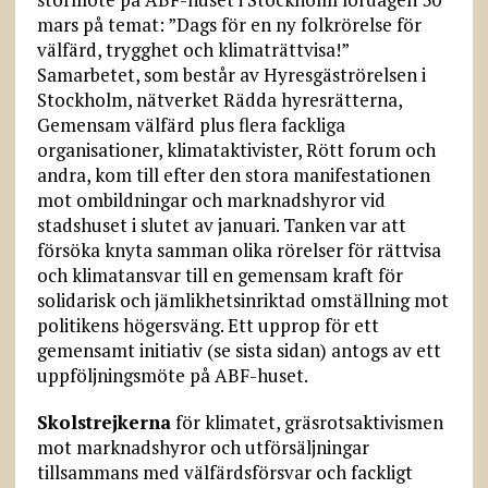
mars på temat: ”Dags för en ny folkrörelse för
välfärd, trygghet och klimaträttvisa!”
Samarbetet, som består av Hyresgäströrelsen i
Stockholm, nätverket Rädda hyresrätterna,
Gemensam välfärd plus flera fackliga
organisationer, klimataktivister, Rött forum och
andra, kom till efter den stora manifestationen
mot ombildningar och marknadshyror vid
stadshuset i slutet av januari. Tanken var att
försöka knyta samman olika rörelser för rättvisa
och klimatansvar till en gemensam kraft för
solidarisk och jämlikhetsinriktad omställning mot
politikens högersväng. Ett upprop för ett
gemensamt initiativ (se sista sidan) antogs av ett
uppföljningsmöte på ABF-huset.
Skolstrejkerna
för klimatet, gräsrotsaktivismen
mot marknadshyror och utförsäljningar
tillsammans med välfärdsförsvar och fackligt