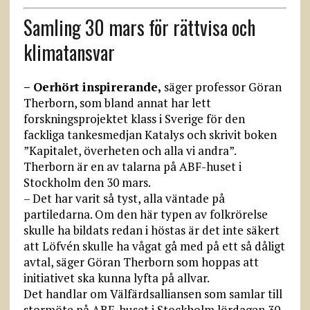
Samling 30 mars för rättvisa och
klimatansvar
– Oerhört inspirerande,
säger professor Göran
Therborn, som bland annat har lett
forskningsprojektet klass i Sverige för den
fackliga tankesmedjan Katalys och skrivit boken
”Kapitalet, överheten och alla vi andra”.
Therborn är en av talarna på ABF-huset i
Stockholm den 30 mars.
– Det har varit så tyst, alla väntade på
partiledarna. Om den här typen av folkrörelse
skulle ha bildats redan i höstas är det inte säkert
att Löfvén skulle ha vågat gå med på ett så dåligt
avtal, säger Göran Therborn som hoppas att
initiativet ska kunna lyfta på allvar.
Det handlar om Välfärdsalliansen som samlar till
stormöte på ABF-huset i Stockholm lördagen 30