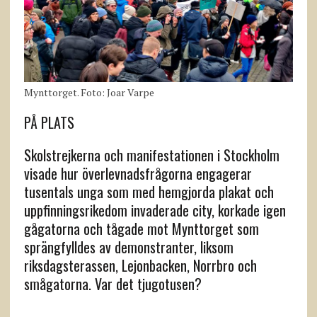
Mynttorget. Foto: Joar Varpe
PÅ PLATS
Skolstrejkerna och manifestationen i Stockholm
visade hur överlevnads­frågorna engagerar
tusentals unga som med hemgjorda plakat och
uppfinnings­rikedom invaderade city, korkade igen
gågatorna och tågade mot Mynttorget som
sprängfylldes av demonstranter, liksom
riksdagsterassen, Lejonbacken, Norrbro och
smågatorna. Var det tjugotusen?