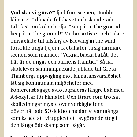
Vad ska vi göra?”
ljöd från scenen, ”Rädda
klimatet!” dånade folkhavet och skanderade
taktfast om kol och olja: ”Keep it in the ground –
keep it in the ground!” Medan artister och talare
omväxlade till allsång av Blowing in the wind
försökte unga tjejer i Gretaflätor ta sig närmare
scenen som manade: ”Vuxna, backa bakåt, det
här är de ungas och barnens framtid.” Så när
skolelever sammanpackade jublade till Greta
Thunbergs uppvigling mot klimatansvarslöshet
lät sig kommunala miljöchefer med
konferensbagage avfotograferas längre bak med
A4-skyltar för klimatet. Och lärare som trotsat
skolledningar myste över verklighetens
oöverträffade SO-lektion medan vi var många
som kände att vi upplevt ett avgörande steg i
den långa ödeskamp som pågår.