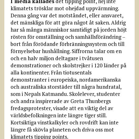
I media kallades
det tipping point, nej inte
klimatets trösklar mot ohejdad uppvärmning.
Denna gång var det motståndet, eller ansvaret,
det mänskliga för att göra något åt saken. Aldrig
har så många människor samtidigt på jorden höjt
rösten för omställning och samhällsförändring –
bort från förödande förbränningssystem och till
förnyelsebar hushållning. Siffrorna talar om en
och en halv miljon deltagare i tvåtusen
demonstrationer och skolstrejker i 120 länder på
alla kontinenter. Från tiotusentals
demonstranter i europeiska, nordamerikanska
och australiska storstäder till några hundratal,
som i Nepals Katmandu. Skolelever, studenter
och andra inspirerade av Greta Thunbergs
fredagsprotester, visade att en viktig del av
världsbefolkningen inte längre tiger still.
Kortsiktiga vinstkalkyler och rovdrift kan inte
längre få skövla planeten och driva oss mot
klimatets tipping points.