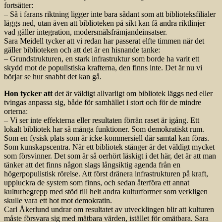
fortsätter:
– Så i farans riktning ligger inte bara sådant som att biblioteksfilialer
läggs ned, utan även att biblioteken på sikt kan få andra riktlinjer
vad gäller integration, modersmålsfrämjandeinsatser.
Sara Meidell tycker att vi redan har passerat elfte timmen när det
gäller biblioteken och att det är en hisnande tanke:
– Grundstrukturen, en stark infrastruktur som borde ha varit ett
skydd mot de populistiska krafterna, den finns inte. Det är nu vi
börjar se hur snabbt det kan gå.
Hon tycker att
det är väldigt allvarligt om bibliotek läggs ned eller
tvingas anpassa sig, både för samhället i stort och för de mindre
orterna:
– Vi ser inte effekterna eller resultaten förrän raset är igång. Ett
lokalt bibliotek har så många funktioner. Som demokratiskt rum.
Som en fysisk plats som är icke-kommersiell där samtal kan föras.
Som kunskapscentra. När ett bibliotek stänger är det väldigt mycket
som försvinner. Det som är så oerhört läskigt i det här, det är att man
tänker att det finns någon slags långsiktig agenda från en
högerpopulistisk rörelse. Att först dränera infrastrukturen på kraft,
uppluckra de system som finns, och sedan återföra ett annat
kulturbegrepp med stöd till helt andra kulturformer som verkligen
skulle vara ett hot mot demokratin.
Carl Åkerlund undrar om resultatet av utvecklingen blir att kulturen
måste försvara sig med mätbara värden, istället för omätbara. Sara