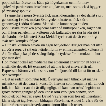
populistiska rörelserna, både på högerkanten och i form av
sjukvårdspartier som är svårare att placera, men som också bygger
på missnöjespolitik:
– I synnerhet i norra Sverige fick missnöjespartier av det slaget stort
genomslag i valet, medan Sverigedemokraterna fick större
genomslag i södra delarna. Man skulle kunna säga att den
populistiska retoriken projicerar saker på kulturpolitiken, säger han
och frågar panelen hur kulturen och kulturutövare ska hävda sig i
det hårdnande klimatet? Sara Meidell tycker att det är en otroligt
svår och komplex fråga:
– Hur ska kulturen hävda sin egen betydelse? Hur gör man det utan
att börja ropa på sitt eget värde i form av en instrumentell kultursyn?
Att försöka peka på dess långsiktiga betydelse för demokratin, hur
gör man det?
Hon menar också att medier­na har ett enormt ansvar för att föra en
anständig debatt. Ett exempel på att inte ta det ansvaret är när
Expressen härom veckan skrev om ”miljonstöd till konst för maskar
och svampar”.
– Det är sådant som retar folk. Övertygar man tillräckligt många
människor att det bara är konst för insekter som pengarna går till och
folk inte känner att det är tillgängligt, då kan man också legitimera
grova neddragningar på den konst som verkligen behövs, som
bibliotek och teatrar, säger David Väyrynen som tror att litteraturen
klarar sig ett tag även om bidragen försvinner. Att det är värre för de
kulturarbetare som är verksamma inom film och teater.