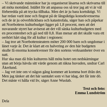
– Vi skrivande människor har ju organiserat läsarna och skrivarna till
att möta motstånd. Istället för att anpassa oss så tror jag att vi är väl
förberedda på att trycka tillbaka. Men det är ju bara kortsiktigt. Vi
har redan varit inne och fingrat på de långsiktiga konsekvenserna
och de är ju oöverblickbara och katastrofala, säger han och påpekar
att Norrbottens kulturbudget ligger på 1,8 procent, men att det
nuvarande styret har aviserat att det vill sänka kulturbudgeten med
en procentenhet och gå ned till 0,8. Han menar att det skulle vara ett
oerhört hårt slag för all kultur i regionen:
– Jag tror att Norrbottensteatern möter 200 000 barn och ungdomar i
länet varje år. Det är klart att en halvering av den här budgeten
skulle få enorma konsekvenser för den sortens verksamheter över en
natt.
Hur ska man då från kulturens håll möta hotet om nedskärningar
utan att börja hävda sitt värde genom att räkna huvuden, undrar Carl
Åkerlund.
– Jag vet inte om vi någon gång kommer att komma bort ifrån det.
Men jag tänker att det här samtalet som vi har idag, det får inte dö.
Det måste vi hålla vid liv, säger Anne Wuolab.
Text och foto:
Emma Lundström
Dela