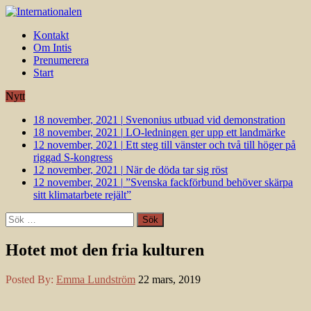
Kontakt
Om Intis
Prenumerera
Start
Nytt
18 november, 2021
|
Svenonius utbuad vid demonstration
18 november, 2021
|
LO-ledningen ger upp ett landmärke
12 november, 2021
|
Ett steg till vänster och två till höger på
riggad S-kongress
12 november, 2021
|
När de döda tar sig röst
12 november, 2021
|
”Svenska fackförbund behöver skärpa
sitt klimatarbete rejält”
Sök
efter:
Hotet mot den fria kulturen
Posted By:
Emma Lundström
22 mars, 2019