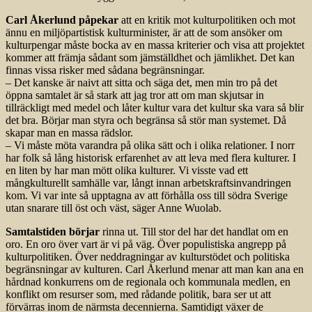
Carl Åkerlund påpekar
att en kritik mot kulturpolitiken och mot
ännu en miljöpartistisk kulturminister, är att de som ansöker om
kulturpengar måste bocka av en massa kriterier och visa att projektet
kommer att främja sådant som jämställdhet och jämlikhet. Det kan
finnas vissa risker med sådana begränsningar.
– Det kanske är naivt att sitta och säga det, men min tro på det
öppna samtalet är så stark att jag tror att om man skjutsar in
tillräckligt med medel och låter kultur vara det kultur ska vara så blir
det bra. Börjar man styra och begränsa så stör man systemet. Då
skapar man en massa rädslor.
– Vi måste möta varandra på olika sätt och i olika relationer. I norr
har folk så lång historisk erfarenhet av att leva med flera kulturer. I
en liten by har man mött olika kulturer. Vi visste vad ett
mångkulturellt samhälle var, långt innan arbetskraftsinvandringen
kom. Vi var inte så upptagna av att förhålla oss till södra Sverige
utan snarare till öst och väst, säger Anne Wuolab.
Samtalstiden börjar
rinna ut. Till stor del har det handlat om en
oro. En oro över vart är vi på väg. Över populistiska angrepp på
kulturpolitiken. Över neddragningar av kulturstödet och politiska
begränsningar av kulturen. Carl Åkerlund menar att man kan ana en
hårdnad konkurrens om de regionala och kommunala medlen, en
konflikt om resurser som, med rådande politik, bara ser ut att
förvärras inom de närmsta decennierna. Samtidigt växer de