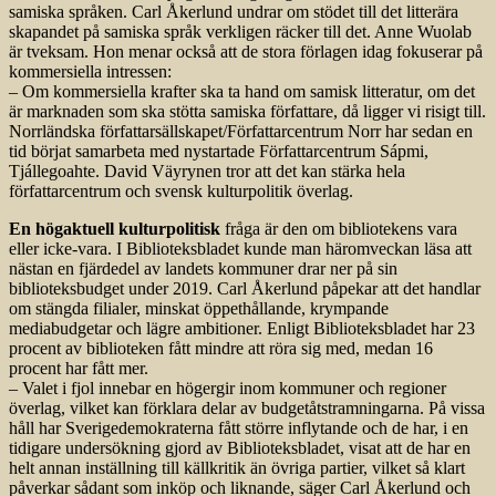
samiska språken. Carl Åkerlund undrar om stödet till det litterära
skapandet på samiska språk verkligen räcker till det. Anne Wuolab
är tveksam. Hon menar också att de stora förlagen idag fokuserar på
kommersiella intressen:
– Om kommersiella krafter ska ta hand om samisk litteratur, om det
är marknaden som ska stötta samiska författare, då ligger vi risigt till.
Norrländska författarsällskapet/Författarcentrum Norr har sedan en
tid börjat samarbeta med nystartade Författarcentrum Sápmi,
Tjállegoahte. David Väyrynen tror att det kan stärka hela
författarcentrum och svensk kulturpolitik överlag.
En högaktuell kulturpolitisk
fråga är den om bibliotekens vara
eller icke-vara. I Biblioteksbladet kunde man härom­veckan läsa att
nästan en fjärdedel av landets kommuner drar ner på sin
biblioteksbudget under 2019. Carl Åkerlund påpekar att det handlar
om stängda filialer, minskat öppethållande, krympande
mediabudgetar och lägre ambitioner. Enligt Biblioteksbladet har 23
procent av biblioteken fått mindre att röra sig med, medan 16
procent har fått mer.
– Valet i fjol innebar en högergir inom kommuner och regioner
överlag, vilket kan förklara delar av budgetåtstramningarna. På vissa
håll har Sverigedemokraterna fått större inflytande och de har, i en
tidigare undersökning gjord av Biblioteksbladet, visat att de har en
helt annan inställning till källkritik än övriga partier, vilket så klart
påverkar sådant som inköp och liknande, säger Carl Åkerlund och