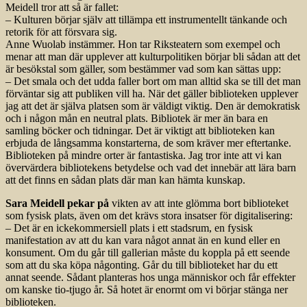
Meidell tror att så är fallet:
– Kulturen börjar själv att tillämpa ett instrumentellt tänkande och
retorik för att försvara sig.
Anne Wuolab instämmer. Hon tar Riksteatern som exempel och
menar att man där upplever att kulturpolitiken börjar bli sådan att det
är besökstal som gäller, som bestämmer vad som kan sättas upp:
– Det smala och det udda faller bort om man alltid ska se till det man
förväntar sig att publiken vill ha. När det gäller biblioteken upplever
jag att det är själva platsen som är väldigt viktig. Den är demokratisk
och i någon mån en neutral plats. Bibliotek är mer än bara en
samling böcker och tidningar. Det är viktigt att biblioteken kan
erbjuda de långsamma konstarterna, de som kräver mer eftertanke.
Biblioteken på mindre orter är fantastiska. Jag tror inte att vi kan
övervärdera bibliotekens betydelse och vad det innebär att lära barn
att det finns en sådan plats där man kan hämta kunskap.
Sara Meidell pekar på
vikten av att inte glömma bort biblioteket
som fysisk plats, även om det krävs stora insatser för digitalisering:
– Det är en ickekommersiell plats i ett stadsrum, en fysisk
manifestation av att du kan vara något annat än en kund eller en
konsument. Om du går till gallerian måste du koppla på ett seende
som att du ska köpa någonting. Går du till biblioteket har du ett
annat seende. Sådant planteras hos unga människor och får effekter
om kanske tio-tjugo år. Så hotet är enormt om vi börjar stänga ner
biblioteken.