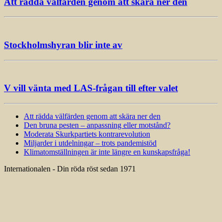
Att rädda välfärden genom att skära ner den
Stockholmshyran blir inte av
V vill vänta med LAS-frågan till efter valet
Att rädda välfärden genom att skära ner den
Den bruna pesten – anpassning eller motstånd?
Moderata Skurkpartiets kontrarevolution
Miljarder i utdelningar – trots pandemistöd
Klimatomställningen är inte längre en kunskapsfråga!
Internationalen - Din röda röst sedan 1971