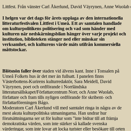
Littfest. Från vänster Carl Åkerlund, David Väyrynen, Anne Wuolab 
I helgen var det dags för årets upplaga av den internationella
litteraturfestivalen Littfest i Umeå. Ett av samtalen handlade
om kulturpolitikens politisering och vad som händer med
kulturen när nedskärningsbilan hänger över varje projekt och
institution, biblioteken stänger ned eller minskar sin
verksamhet, och kulturens värde mäts utifrån kommersiella
måttstockar.
Blötsnön faller över
staden vid älvens kant. Inne i Tonsalen på
Umeå Folkets hus är det mer än fullsatt. I panelen finns
Västerbottens-Kurirens kulturredaktör, Sara Meidell, David
Väyrynen, poet och ordförande i Norrländska
litteratursällskapet/Författarcentrum Norr, och Anne Wuolab,
författare och fram tills nyligen ordförande för skribent- och
författarföreningen Bágo.
Moderatorn Carl Åkerlund vill med samtalet ringa in några av de
mest akuta kulturpolitiska utmaningarna. Han undrar hur
förutsättningarna ser ut för kultur som ”inte bidrar till att främja
demokratiska värden, som inte stärker så kallade svenska
värderingar, som inte lovar att locka turister eller besökare till orten