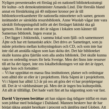
Nyligen presenterades ett förslag på en nationell biblioteksstrategi
för kultur- och demokratiminister Amanda Lind. Där föreslås bland
annat en förstärkning på 40 miljoner kronor per år till
biblioteksverksamheter för nationella minoriteter och samer, genom
inrättandet av särskilda resursbibliotek. Anne Wuolab vågar inte vara
särskilt förhoppningsfull inför att det förslaget faktiskt ska gå
igenom. Hon undrar om det är någon i lokalen som känner till
Samernas bibliotek. Ingen svarar ja.
– Det ligger i Jokkmokk, i samma lokal som fjäll- och samemuseet
Ájtte och har ett fantastiskt arkiv. Det drivs av Sametinget, som ju
måste prioritera mellan koltsyningskurs och CD, och som inte har
inte råd att anställa någon som kan sköta det. Det här biblioteket
skulle kunna göra fjärrlån som alla andra bibliotek. Det skulle kunna
vara en ordentlig resurs för hela Sverige. Men det finns inte resurser
till att ha det öppet, inte ens lokalbefolkningen vet när det är öppet,
säger hon och fortsätter:
– Vi har upprättat en massa fina institutioner, platser och ordningar
som alltid dör ut eller är i projektform. Hela Sápmi är i projektform.
Vi i Sápmi har alltid 3,5 år på oss att göra det vi har projektpengar
till. Det är vi världsmästare på. Men det är ingen bra kulturpolitik.
Att allt är tillfälligt. Det hade varit fint att ha någonting som var fast.
David Väyrynen berättar
att han någon dag tidigare träffat en man
som jobbar med bokdagar i Dalsland. Mannen beskrev hur de har
börjat räkna antalet besökare i procent och jämföra med Globen. Att