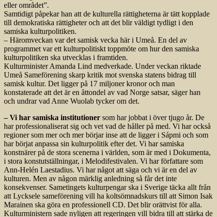
eller området”.
Samtidigt påpekar han att de kulturella rättigheterna är tätt kopplade
till demokratiska rättigheter och att det blir väldigt tydligt i den
samiska kulturpolitiken.
– Häromveckan var det samisk vecka här i Umeå. En del av
programmet var ett kulturpolitiskt toppmöte om hur den samiska
kulturpolitiken ska utvecklas i framtiden.
Kulturminister Amanda Lind medverkade. Under veckan riktade
Umeå Sameförening skarp kritik mot svenska statens bidrag till
samisk kultur. Det ligger på 17 miljoner kronor och man
konstaterade att det är en åttondel av vad Norge satsar, säger han
och undrar vad Anne Wuolab tycker om det.
– Vi har samiska institutioner
som har jobbat i över tjugo år. De
har professionaliserat sig och vet vad de håller på med. Vi har också
regioner som mer och mer börjar inse att de ligger i Sápmi och som
har börjat anpassa sin kulturpolitik efter det. Vi har samiska
konstnärer på de stora scenerna i världen, som är med i Dokumenta,
i stora konstutställningar, i Melodifestivalen. Vi har författare som
Ann-Helén Laestadius. Vi har något att säga och vi är en del av
kulturen. Men av någon märklig anledning så får det inte
konsekvenser. Sametingets kulturpengar ska i Sverige täcka allt från
att Lycksele sameförening vill ha koltsömnadskurs till att Simon Isak
Marainen ska göra en professionell CD. Det blir orättvist för alla.
Kulturministern sade nyligen att regeringen vill bidra till att stärka de