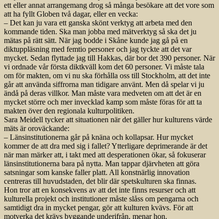
ett eller annat arrangemang drog så många besökare att det vore som
att ha fyllt Globen två dagar, eller en vecka:
– Det kan ju vara ett ganska skönt verktyg att arbeta med den
kommande tiden. Ska man jobba med mätverktyg så ska det ju
mätas på rätt sätt. När jag bodde i Skåne kunde jag gå på en
diktuppläsning med femtio personer och jag tyckte att det var
mycket. Sedan flyttade jag till Hakkas, där bor det 390 personer. När
vi ordnade vår första diktkväll kom det 60 personer. Vi måste tala
om för makten, om vi nu ska förhålla oss till Stockholm, att det inte
går att använda siffrorna man tidigare använt. Men då spelar vi ju
ändå på deras villkor. Man måste vara medveten om att det är en
mycket större och mer invecklad kamp som måste föras för att ta
makten över den regionala kulturpolitiken.
Sara Meidell tycker att situationen när det gäller hur kulturens värde
mäts är oroväckande:
– Länsinstitutionerna går på knäna och kollapsar. Hur mycket
kommer de att dra med sig i fallet? Ytterligare deprimerande är det
när man märker att, i takt med att desperationen ökar, så fokuserar
länsinstitutionerna bara på nytta. Man tappar djärvheten att göra
satsningar som kanske faller platt. All konstnärlig innovation
centreras till huvudstaden, det blir där spetskulturen ska finnas.
Hon tror att en konsekvens av att det inte finns resurser och att
kulturella projekt och institutioner måste slåss om pengarna och
samtidigt dra in mycket pengar, gör att kulturen kvävs. För att
motverka det krävs byggande underifrån, menar hon.