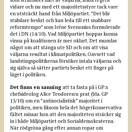
vidare och nu med ett majoritetsstyre tack vare
en utsträckt hand från Miljöpartiet. ”Det blir
stabilare beslut och kan leda till ett snabbare
reformtempo” som Iréne Svenonius formulerade
det i DN (14/10). Vad Miljöpartiet hoppas kunna
vinna på koalitionen är mer oklart. Det mumlas
något om att stänga ute SD och om att visa
väljarna resultat i klimatpolitiken. Oavsett vad
landstingspolitikerna försöker intala väljarna och
sig själva så sätter partiets beslut ett finger på
läget i politiken.
Det finns en sanning
att ta fasta på i GP:s
chefsideolog Alice Teodorescu prat (bla. GP
13/10) om en ”antisocialistisk” majoritet i
politiken, men liksom hela det högerkonservativa
fältet missar hon att den majoriteten sträcker sig
in i både Miljöpartiet och Socialdemokraterna.
När rödgröna gång efter annan ropar om