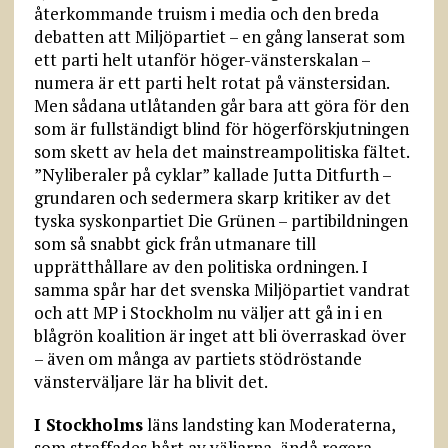
återkommande truism i media och den breda
debatten att Miljöpartiet – en gång lanserat som
ett parti helt utanför höger-vänsterskalan –
numera är ett parti helt rotat på vänstersidan.
Men sådana utlåtanden går bara att göra för den
som är fullständigt blind för högerförskjutningen
som skett av hela det mainstreampolitiska fältet.
”Nyliberaler på cyklar” kallade Jutta Ditfurth –
grundaren och sedermera skarp kritiker av det
tyska syskonpartiet Die Grünen – partibildningen
som så snabbt gick från utmanare till
upprätthållare av den politiska ordningen. I
samma spår har det svenska Miljöpartiet vandrat
och att MP i Stockholm nu väljer att gå in i en
blågrön koalition är inget att bli överraskad över
– även om många av partiets stödröstande
vänsterväljare lär ha blivit det.
I Stockholms
läns landsting kan Moderaterna,
som straffades hårt av väljarna, ändå regera