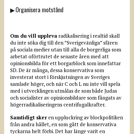
▶ Organisera motstånd
Om du vill uppleva
radikalisering i realtid skall
du inte söka dig till den ”Sverigevänliga” sfären
på sociala medier utan till alla de borgerliga som
arbetat oförtrutet de senaste åren med att
opinionsbilda för ett borgarblock som innefattar
SD. De är många, dessa konservativa som
investerat stort i förskjutningen av Sveriges
samlade höger, och när C och L nu inte vill spela
med i utvecklingen utmålas de som både Judas
och socialister av opinions­bildare som fångats av
högerradikaliseringens centrifugalkrafter.
Samtidigt sker
en uppluckring av blockpolitiken
från andra hållet, en som gått de konservativa
tyckarna helt förbi. Det har länge varit en