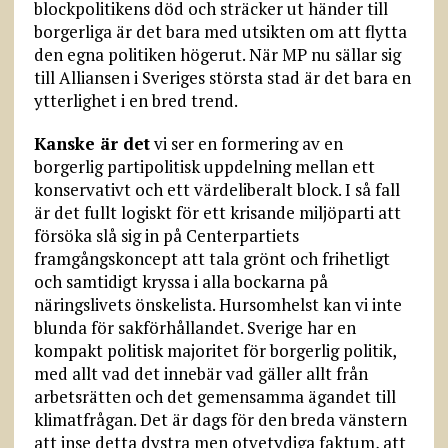
blockpolitikens död och sträcker ut händer till
borgerliga är det bara med utsikten om att flytta
den egna politiken högerut. När MP nu sällar sig
till Alliansen i Sveriges största stad är det bara en
ytterlighet i en bred trend.
Kanske är det
vi ser en formering av en
borgerlig partipolitisk uppdelning mellan ett
konservativt och ett värdeliberalt block. I så fall
är det fullt logiskt för ett krisande miljöparti att
försöka slå sig in på Centerpartiets
framgångskoncept att tala grönt och frihetligt
och samtidigt kryssa i alla bockarna på
näringslivets önskelista. Hursomhelst kan vi inte
blunda för sakförhållandet. Sverige har en
kompakt politisk majoritet för borgerlig politik,
med allt vad det innebär vad gäller allt från
arbetsrätten och det gemensamma ägandet till
klimatfrågan. Det är dags för den breda vänstern
att inse detta dystra men otvetydiga faktum, att