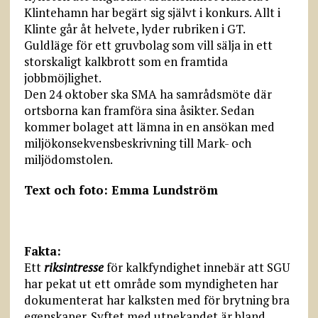
Klintehamn har begärt sig självt i konkurs. Allt i
Klinte går åt helvete, lyder rubriken i GT.
Guldläge för ett gruvbolag som vill sälja in ett
storskaligt kalkbrott som en framtida
jobbmöjlighet.
Den 24 oktober ska SMA ha samrådsmöte där
ortsborna kan framföra sina åsikter. Sedan
kommer bolaget att lämna in en ansökan med
miljökonsekvensbeskrivning till Mark- och
miljödomstolen.
Text och foto: Emma Lundström
Fakta:
Ett
riksintresse
för kalkfyndighet innebär att SGU
har pekat ut ett område som myndigheten har
dokumenterat har kalksten med för brytning bra
egenskaper. Syftet med utpekandet är bland