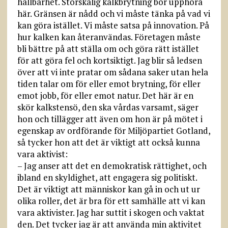
hållbarhet. Storskalig kalkbrytning bör upphöra
här. Gränsen är nådd och vi måste tänka på vad vi
kan göra istället. Vi måste satsa på innovation. På
hur kalken kan återanvändas. Företagen måste
bli bättre på att ställa om och göra rätt istället
för att göra fel och kortsiktigt. Jag blir så ledsen
över att vi inte pratar om sådana saker utan hela
tiden talar om för eller emot brytning, för eller
emot jobb, för eller emot natur. Det här är en
skör kalkstensö, den ska vårdas varsamt, säger
hon och tillägger att även om hon är på mötet i
egenskap av ordförande för Miljöpartiet Gotland,
så tycker hon att det är viktigt att också kunna
vara aktivist:
– Jag anser att det en demokratisk rättighet, och
ibland en skyldighet, att engagera sig politiskt.
Det är viktigt att människor kan gå in och ut ur
olika roller, det är bra för ett samhälle att vi kan
vara aktivister. Jag har suttit i skogen och vaktat
den. Det tycker jag är att använda min aktivitet