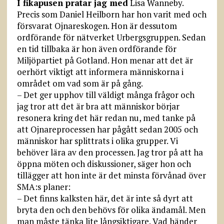
I fikapusen pratar jag med
Lisa Wanneby.
Precis som Daniel Heilborn har hon varit med och
försvarat Ojnareskogen. Hon är dessutom
ordförande för nätverket Urbergsgruppen. Sedan
en tid tillbaka är hon även ordförande för
Miljöpartiet på Gotland. Hon menar att det är
oerhört viktigt att informera människorna i
området om vad som är på gång.
– Det ger upphov till väldigt många frågor och
jag tror att det är bra att människor börjar
resonera kring det här redan nu, med tanke på
att Ojnareprocessen har pågått sedan 2005 och
människor har splittrats i olika grupper. Vi
behöver lära av den processen. Jag tror på att ha
öppna möten och diskussioner, säger hon och
tillägger att hon inte är det minsta förvånad över
SMA:s planer:
– Det finns kalksten här, det är inte så dyrt att
bryta den och den behövs för olika ändamål. Men
man måste tänka lite långsiktigare. Vad händer