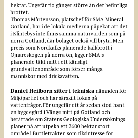
hektar. Ungefär tio gånger större än det befintliga
brottet.
Thomas Mårtensson, platschef för SMA Mineral
Gotland, har i de lokala medierna påpekat att det
i Klintebys inte finns samma naturvärden som på
norra Gotland, där bolaget också vill bryta. Men
precis som Nordkalks planerade kalkbrott i
Ojnareskogen på norra ön, ligger SMA:s
planerade täkt mitt i ett känsligt
grundvattenområde som förser många
människor med dricksvatten.
Daniel Heilborn sitter i tekniska
nämnden för
Miljöpartiet och har särskilt fokus på
vattenfrågor. För ungefär ett år sedan stod han i
en bygdegård i Vänge mitt på Gotland och
berättade om Statens Geologiska Undersöknings
planer på att utpeka ett 3600 hektar stort
område i Buttletrakten som riksintresse för