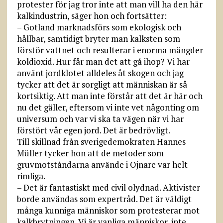
protester för jag tror inte att man vill ha den här
kalkindustrin, säger hon och fortsätter:
– Gotland marknadsförs som ekologisk och
hållbar, samtidigt bryter man kalksten som
förstör vattnet och resulterar i enorma mängder
koldioxid. Hur får man det att gå ihop? Vi har
använt jordklotet alldeles åt skogen och jag
tycker att det är sorgligt att människan är så
kortsiktig. Att man inte förstår att det är här och
nu det gäller, eftersom vi inte vet någonting om
universum och var vi ska ta vägen när vi har
förstört vår egen jord. Det är bedrövligt.
Till skillnad från sverigedemokraten Hannes
Müller tycker hon att de metoder som
gruvmotståndarna använde i Ojnare var helt
rimliga.
– Det är fantastiskt med civil olydnad. Aktivister
borde användas som expertråd. Det är väldigt
många kunniga människor som protesterar mot
kalkbrytningen. Vi är vanliga människor, inte