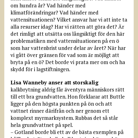
om hundra år? Vad händer med
klimatförändringar? Vad händer med
vattensituationen? Vilket ansvar har vi att inte ta
alla resurser idag? Har vi rätten att göra det? Är
det rimligt att utsätta oss långsiktigt för den här
problematiken med vattensituationen på en ö
som har vattenbrist under delar av året? När har
vi gått över gränsen för vad som är möjligt att
bryta på en ö? Det borde vi prata mer om och ha
skydd för i lagstiftningen.
Lisa Wanneby anser att storskalig
kalkbrytning aldrig får äventyra människors rätt
till ett bra grundvatten. Hon förklarar att Buttle
ligger på den högsta punkten på ön och att
vattnet rinner därifrån och ner genom ett
komplext myrmarksystem. Rubbas det så står
hela grundvattnet på spel.
– Gotland borde bli ett av de bästa exemplen på