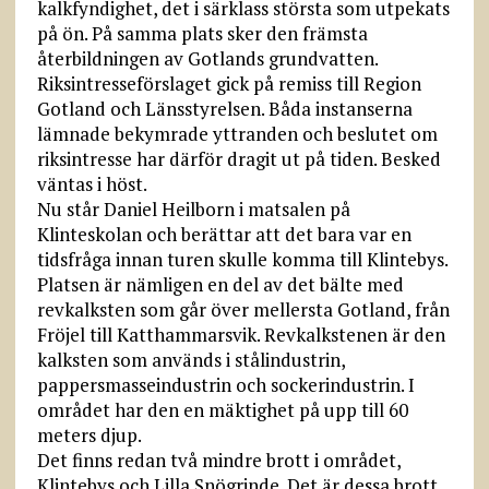
kalkfyndighet, det i särklass största som utpekats
på ön. På samma plats sker den främsta
återbildningen av Gotlands grundvatten.
Riksintresseförslaget gick på remiss till Region
Gotland och Länsstyrelsen. Båda instanserna
lämnade bekymrade yttranden och beslutet om
riksintresse har därför dragit ut på tiden. Besked
väntas i höst.
Nu står Daniel Heilborn i matsalen på
Klinteskolan och berättar att det bara var en
tidsfråga innan turen skulle komma till Klintebys.
Platsen är nämligen en del av det bälte med
revkalksten som går över mellersta Gotland, från
Fröjel till Katthammarsvik. Revkalkstenen är den
kalksten som används i stålindustrin,
pappersmasseindustrin och sockerindustrin. I
området har den en mäktighet på upp till 60
meters djup.
Det finns redan två mindre brott i området,
Klintebys och Lilla Snögrinde. Det är dessa brott