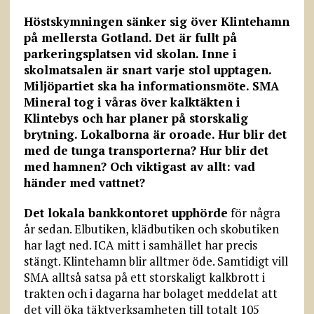
Höstskymningen sänker sig över Klintehamn
på mellersta Gotland. Det är fullt på
parkeringsplatsen vid skolan. Inne i
skolmatsalen är snart varje stol upptagen.
Miljöpartiet ska ha informationsmöte. SMA
Mineral tog i våras över kalktäkten i
Klintebys och har planer på storskalig
brytning. Lokalborna är oroade. Hur blir det
med de tunga transporterna? Hur blir det
med hamnen? Och viktigast av allt: vad
händer med vattnet?
Det lokala bankkontoret upphörde
för några
år sedan. Elbutiken, klädbutiken och skobutiken
har lagt ned. ICA mitt i samhället har precis
stängt. Klintehamn blir alltmer öde. Samtidigt vill
SMA alltså satsa på ett storskaligt kalkbrott i
trakten och i dagarna har bolaget meddelat att
det vill öka täktverksamheten till totalt 105