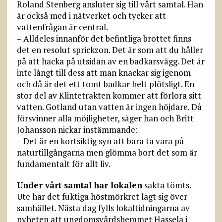
Roland Stenberg ansluter sig till vårt samtal. Han
är också med i nätverket och tycker att
vattenfrågan är central.
– Alldeles innanför det befintliga brottet finns
det en resolut sprickzon. Det är som att du håller
på att hacka på utsidan av en badkarsvägg. Det är
inte långt till dess att man knackar sig igenom
och då är det ett tomt badkar helt plötsligt. En
stor del av Klintetrakten kommer att förlora sitt
vatten. Gotland utan vatten är ingen höjdare. Då
försvinner alla möjligheter, säger han och Britt
Johansson nickar instämmande:
– Det är en kortsiktig syn att bara ta vara på
naturtillgångarna men glömma bort det som är
fundamentalt för allt liv.
Under vårt samtal har lokalen
sakta tömts.
Ute har det fuktiga höstmörkret lagt sig över
samhället. Nästa dag fylls lokaltidningarna av
nyheten att ungdomsvårdshemmet Hassela i