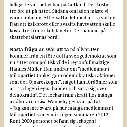
billigaste vattnet vi har på Gotland. Det kostar
tre öre ut på nätet. Sådana områden måste vi
vara rädda om. Att ersätta det med att ta vatten
från ett kalkbrott eller avsalta havsvatten skulle
kosta tre kronor kubikmeter. Det hamnar på
skattebetalarnas bord.
Nästa fråga är svår att ta
på allvar. Den
kommer från en före detta sverigedemokrat som
nu sitter som politisk vilde i regionfullmäktige,
Hannes Müller. Han undrar om ”medlemmar i
Miljöpartiet tänker göra odemokratiska aktioner
som de i Ojnareskogen”, något han fördömer som
att ”ta lagen i egna händer och sätta sig över
demokratin”. Det lockar fram skratt hos många
av åhörarna. Lisa Wanneby ger svar på tal:
– Jag kan inte svara på hur många medlemmar i
Miljöpartiet som var i skogen sommaren 2012.
Runt 2000 personer befann sig i skogen i