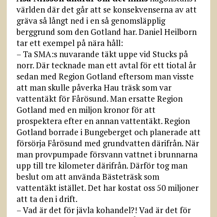
världen där det går att se konsekvenserna av att
gräva så långt ned i en så genomsläpplig
berggrund som den Gotland har. Daniel Heilborn
tar ett exempel på nära håll:
– Ta SMA:s nuvarande täkt uppe vid Stucks på
norr. Där tecknade man ett avtal för ett tiotal år
sedan med Region Gotland eftersom man visste
att man skulle påverka Hau träsk som var
vattentäkt för Fårösund. Man ersatte Region
Gotland med en miljon kronor för att
prospektera efter en annan vattentäkt. Region
Gotland borrade i Bungeberget och planerade att
försörja Fårösund med grundvatten därifrån. När
man provpumpade försvann vattnet i brunnarna
upp till tre kilometer därifrån. Därför tog man
beslut om att använda Bästeträsk som
vattentäkt istället. Det har kostat oss 50 miljoner
att ta den i drift.
– Vad är det för jävla kohandel?! Vad är det för