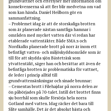
grundvattnet och efterlyser mer information om
konsekvenserna så att fler blir medvetna om vad
som kan hända. Daniel Heilborn gör en
sammanfattning.
– Problemet idag är att de storskaliga brotten
som är planerade nästan samtliga hamnar i
områden med mycket vatten där vi redan har
etablerade vattentäkter. Både SMA:s och
Nordkalks planerade brott på norr är inom ett
befintligt vatten- och miljöskyddsområde som är
till för att skydda sjön Bästeträsk som
ytvattentäkt, säger han och berättar att även de
befintliga brotten är problematiska för vattnet,
de leder i princip alltid till
grundvattensänkningar och sinade brunnar:
– Cementas brott i Filehajdar på norra delen av
ön påbörjades på 70-talet. Intill det brottet finns
sju borrhål som skulle försörja hela norra
Gotland med vatten. Idag räcker det bara till
Slite samhälle. Det är det absolut bästa och