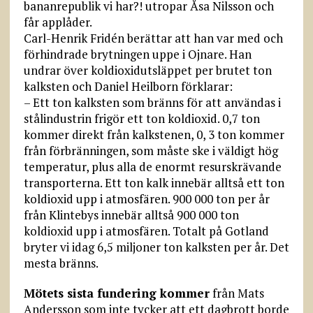
bananrepublik vi har?! utropar Åsa Nilsson och
får applåder.
Carl-Henrik Fridén berättar att han var med och
förhindrade brytningen uppe i Ojnare. Han
undrar över koldioxidutsläppet per brutet ton
kalksten och Daniel Heilborn förklarar:
– Ett ton kalksten som bränns för att användas i
stålindustrin frigör ett ton koldioxid. 0,7 ton
kommer direkt från kalkstenen, 0, 3 ton kommer
från förbränningen, som måste ske i väldigt hög
temperatur, plus alla de enormt resurskrävande
transporterna. Ett ton kalk innebär alltså ett ton
koldioxid upp i atmosfären. 900 000 ton per år
från Klintebys innebär alltså 900 000 ton
koldioxid upp i atmosfären. Totalt på Gotland
bryter vi idag 6,5 miljoner ton kalksten per år. Det
mesta bränns.
Mötets sista fundering kommer
från Mats
Andersson som inte tycker att ett dagbrott borde