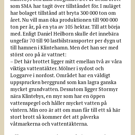
som SMA har tagit över tillståndet för. I nuläget
har bolaget tillstånd att bryta 300 000 ton om
året. Nu vill man öka produktionen till 900 000
ton per år, på en yta av 105 hektar. Till att börja
med. Enligt Daniel Heilborn skulle det innebära
ungefär 70 till 90 lastbilstransporter per dygn ut
till hamnen i Klintehamn. Men det han ser med
störst oro på är vattnet:
– Det här brottet ligger mitt emellan två av våra
viktiga vattentäkter. Mölner i sydost och
Loggarve i nordost. Området har en väldigt
uppsprucken berggrund som kan lagra ganska
mycket grundvatten. Dessutom ligger Stormyr
nära Klintebys, en myr som har en öppen
vattenspegel och håller mycket vatten på
vintern. Min oro är att om man får till ett så här
stort brott så kommer det att påverka
våtmarkerna och vattentäkterna.