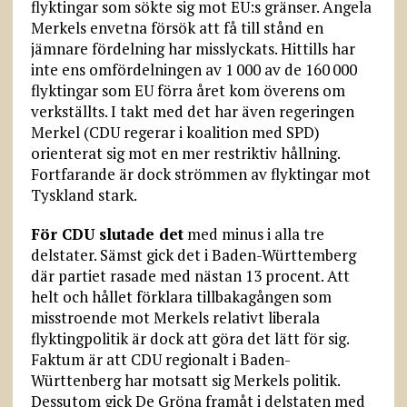
flyktingar som sökte sig mot EU:s gränser. Angela
Merkels envetna försök att få till stånd en
jämnare fördelning har misslyckats. Hittills har
inte ens omfördelningen av 1 000 av de 160 000
flyktingar som EU förra året kom överens om
verkställts. I takt med det har även regeringen
Merkel (CDU regerar i koalition med SPD)
orienterat sig mot en mer restriktiv hållning.
Fortfarande är dock strömmen av flyktingar mot
Tyskland stark.
För CDU slutade det
med minus i alla tre
delstater. Sämst gick det i Baden-Württemberg
där partiet rasade med nästan 13 procent. Att
helt och hållet förklara tillbakagången som
misstroende mot Merkels relativt liberala
flyktingpolitik är dock att göra det lätt för sig.
Faktum är att CDU regionalt i Baden-
Württenberg har motsatt sig Merkels politik.
Dessutom gick De Gröna framåt i delstaten med