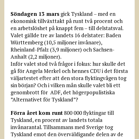
Söndagen 13 mars
gick Tyskland – med en
ekonomisk tillväxttakt på runt två procent och
en arbetslöshet på knappt fem – till delstatsval.
Valet gällde tre av landets 16 delstater: Baden
Württemberg (10,5 miljoner invånare),
Rheinland-Pfalz (3,9 miljoner) och Sachsen-
Anhalt (2,2 miljoner).
Inför valet stod två frågor i fokus: hur skulle det
gå för Angela Merkel och hennes CDU i det första
väljartestet efter att den stora flyktingvågen tog
sin början? Och i vilken mån skulle valet bli ett
genombrott för ADF, det högerpopulistiska
”Alternativet för Tyskland”?
Förra året kom runt
800 000 flyktingar till
Tyskland, en procent av landets totala
invånarantal. Tillsammans med Sverige tog
Tyskland emot den överväldigande delen av de