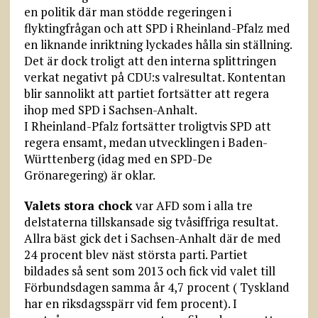
en politik där man stödde regeringen i
flyktingfrågan och att SPD i Rheinland-Pfalz med
en liknande inriktning lyckades hålla sin ställning.
Det är dock troligt att den interna splittringen
verkat negativt på CDU:s valresultat. Kontentan
blir sannolikt att partiet fortsätter att regera
ihop med SPD i Sachsen-Anhalt.
I Rheinland-Pfalz fortsätte­r troligtvis SPD att
regera ensamt, medan utvecklingen i Baden-
Württenberg (idag med en SPD-De
Grönaregering) är oklar.
Valets stora chock
var AFD som i alla tre
delstaterna tillskansade sig tvåsiffriga resultat.
Allra bäst gick det i Sachsen-Anhalt där de med
24 procent blev näst största parti. Partiet
bildades så sent som 2013 och fick vid valet till
Förbundsdagen samma år 4,7 procent ( Tyskland
har en riksdagsspärr vid fem procent). I