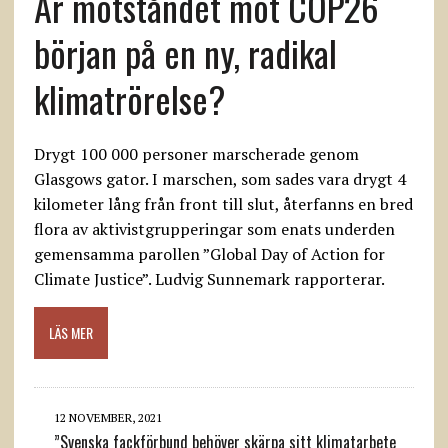
Är motståndet mot COP26
början på en ny, radikal
klimatrörelse?
Drygt 100 000 personer marscherade genom
Glasgows gator. I marschen, som sades vara drygt 4
kilometer lång från front till slut, återfanns en bred
flora av aktivistgrupperingar som enats underden
gemensamma parollen ”Global Day of Action for
Climate Justice”. Ludvig Sunnemark rapporterar.
LÄS MER
12 NOVEMBER, 2021
”Svenska fackförbund behöver skärpa sitt klimatarbete