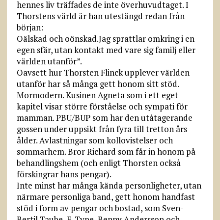
hennes liv träffades de inte överhuvudtaget. I
Thorstens värld är han utestängd redan från
början:
Oälskad och oönskad.Jag sprattlar omkring i en
egen sfär, utan kontakt med vare sig familj eller
världen utanför”.
Oavsett hur Thorsten Flinck upplever världen
utanför har så många gett honom sitt stöd.
Mormodern. Kusinen Agneta som i ett eget
kapitel visar större förståelse och sympati för
mamman. PBU/BUP som har den utåtagerande
gossen under uppsikt från fyra till tretton års
ålder. Avlastningar som kollovistelser och
sommarhem. Bror Richard som får in honom på
behandlingshem (och enligt Thorsten också
förskingrar hans pengar).
Inte minst har många kända personligheter, utan
närmare personliga band, gett honom handfast
stöd i form av pengar och bostad, som Sven-
Bertil Taube, E-Type, Benny Andersson och