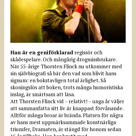
Han är en geniförklarad
regissör och
skådespelare. Och mångårig drogmissbrukare.
När 55-årige Thorsten Flinck nu utkommer med
sin självbiografi så bär den vad som blivit hans
signum: en bokstavligen total ärlighet. Så
skoningslös att boken, trots många humoristiska
inslag, är smärtsam att läsa.
Att Thorsten Flinck vid – relativt! – unga år väljer
att sammanfatta sitt liv är knappast förvånande.
Alltför många broar är brända. Platsen för några
av hans mest uppmärksammade konstnärliga
triumfer, Dramaten, är stängd för honom sedan