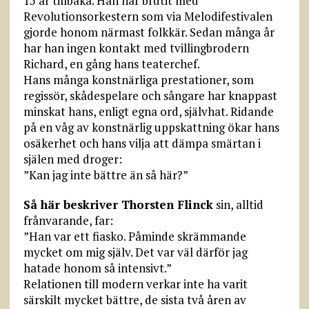
15 år tillbaka. Han har brutit med
Revolutionsorkestern som via Melodifestivalen
gjorde honom närmast folkkär. Sedan många år
har han ingen kontakt med tvillingbrodern
Richard, en gång hans teaterchef.
Hans många konstnärliga prestationer, som
regissör, skådespelare och sångare har knappast
minskat hans, enligt egna ord, självhat. Ridande
på en våg av konstnärlig uppskattning ökar hans
osäkerhet och hans vilja att dämpa smärtan i
själen med droger:
”Kan jag inte bättre än så här?”
Så här beskriver Thorsten Flinck
sin, alltid
frånvarande, far:
”Han var ett fiasko. Påminde skrämmande
mycket om mig själv. Det var väl därför jag
hatade honom så intensivt.”
Relationen till modern verkar inte ha varit
särskilt mycket bättre, de sista två åren av