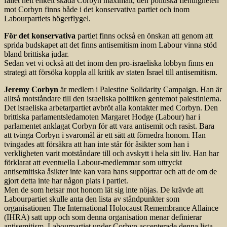
fallet helt enkelt skada Corbyn maximalt, den politiska fientligheten
mot Corbyn finns både i det konservativa partiet och inom
Labourpartiets högerflygel.
För det konservativa
partiet finns också en önskan att genom att
sprida budskapet att det finns antisemitism inom Labour vinna stöd
bland brittiska judar.
Sedan vet vi också att det inom den pro-israeliska lobbyn finns en
strategi att försöka koppla all kritik av staten Israel till antisemitism.
Jeremy Corbyn
är medlem i Palestine Solidarity Campaign. Han är
alltså motståndare till den israeliska politiken gentemot palestinierna.
Det israeliska arbetarpartiet avbröt alla kontakter med Corbyn. Den
brittiska parlamentsledamoten Margaret Hodge (Labour) har i
parlamentet anklagat Corbyn för att vara antisemit och rasist. Bara
att tvinga Corbyn i svaromål är ett sätt att förnedra honom. Han
tvingades att försäkra att han inte står för åsikter som han i
verkligheten varit motståndare till och avskytt i hela sitt liv. Han har
förklarat att eventuella Labour-medlemmar som uttryckt
antisemitiska åsikter inte kan vara hans supportrar och att de om de
gjort detta inte har någon plats i partiet.
Men de som hetsar mot honom lät sig inte nöjas. De krävde att
Labourpartiet skulle anta den lista av ståndpunkter som
organisationen The International Holocaust Remembrance Allaince
(IHRA) satt upp och som denna organisation menar definierar
antisemitism. Labourpartiet under Corbyn accepterade denna lista