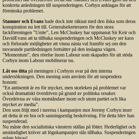
konkreta anledningen till suspenderingen. Corbyn anklagas för att
förminska problemet.
Stamner och Evans
hade dock inte räknat med den ilska som deras
konspiration nu lett till. Generalsekreteraren för den stora
fackföreningen ”Unite”, Len McCluskey har uppmanat Sir Keir och
DavidEvans att ta tillbaka suspenderingen och McCluskey ser kaos
och förlorade möjligheter att vinna nästa val framför sej om den
nuvarande partiledningen fortsätter på den inslagna vägen.
”Momentum”, den rörelse inom Labour som skapades för att stöda
Corbyn inom Labour mobiliserar nu.
Låt oss titta
på meningen i Corbyns svar på den interna
undersökningen. Den mening som använts för att suspendera
honom:
”En antisemit är en för mycket, men storleken på problemet var
också dramatiskt överdriven på grund av politiska orsaker.
Överdrivna av våra motståndare inom och utom partiet och lika
mycket av media”.
Den som följt med i turerna i kampanjen mot Jeremy Corbyn inser
att detta är en bra och sanningsenlig beskrivning. För detta blev han
suspenderad.
Nu måste den socialistiska vänstern ställas på fötter. Hederlighet och
anständighet kräver att lögnkampanjen slås tillbaka. Suspenderingen
måste hävas!