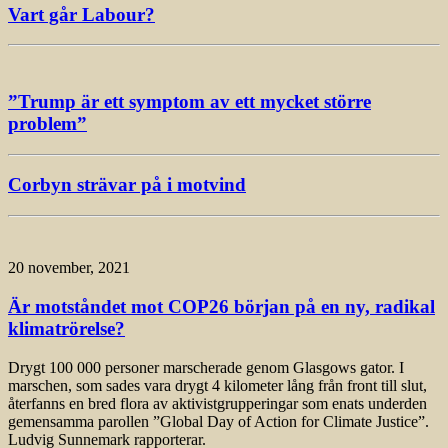
Vart går Labour?
”Trump är ett symptom av ett mycket större
problem”
Corbyn strävar på i motvind
20 november, 2021
Är motståndet mot COP26 början på en ny, radikal
klimatrörelse?
Drygt 100 000 personer marscherade genom Glasgows gator. I
marschen, som sades vara drygt 4 kilometer lång från front till slut,
återfanns en bred flora av aktivistgrupperingar som enats underden
gemensamma parollen ”Global Day of Action for Climate Justice”.
Ludvig Sunnemark rapporterar.