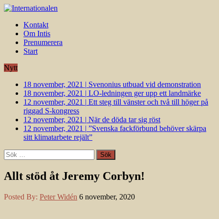
Kontakt
Om Intis
Prenumerera
Start
Nytt
18 november, 2021
|
Svenonius utbuad vid demonstration
18 november, 2021
|
LO-ledningen ger upp ett landmärke
12 november, 2021
|
Ett steg till vänster och två till höger på
riggad S-kongress
12 november, 2021
|
När de döda tar sig röst
12 november, 2021
|
”Svenska fackförbund behöver skärpa
sitt klimatarbete rejält”
Sök
efter:
Allt stöd åt Jeremy Corbyn!
Posted By:
Peter Widén
6 november, 2020