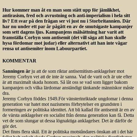
Hur kommer man åt en man som stått upp för jämlikhet,
antirasism, fred och avrustning och anti-imperialism i hela sitt
liv? Ett svar på den frågan ser vi just nu i Storbritannien. Där
har nu under ett par år pågått en av de smutsigaste kampanjer
som sett dagens ljus. Kampanjens målsättning har varit att
framställa Corbyn som antisemit (det vill säga att han skulle
hysa fördomar mot judar) eller alternativt att han inte vågar
rensa ut antisemiter inom Labourpartiet.
KOMMENTAR
Sanningen är
ju att de som riktar antisemitism-anklagelser mot
Jeremy Corbyn vet att de inte är sanna. Vad de varit och är ute efter
är att maximalt skada honom. Så låt oss se vad som ligger bakom
kampanjen och vilka lärdomar anständigt tänkande människor måste
dra.
Jeremy Corbyn föddes 1949.För vänsterinriktade ungdomar i denna
generation var hatet mot nazismens förbrytelser en grundsten i
formeringen av politiska identitet. Att bli kallad för antisemit är en av
de värsta anklagelser en socialist från denna generation kan få. Detta
vet de som slungar ut dessa lögnaktiga anklagelser. Det är därför de
gör det.
Det finns flera skäl. Ett är politiska motståndares önskan att i det här