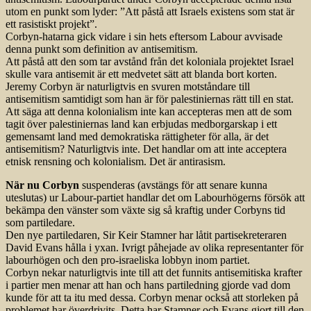
utom en punkt som lyder: ”Att påstå att Israels existens som stat är
ett rasistiskt projekt”.
Corbyn-hatarna gick vidare i sin hets eftersom Labour avvisade
denna punkt som definition av antisemitism.
Att påstå att den som tar avstånd från det koloniala projektet Israel
skulle vara antisemit är ett medvetet sätt att blanda bort korten.
Jeremy Corbyn är naturligtvis en svuren motståndare till
antisemitism samtidigt som han är för palestiniernas rätt till en stat.
Att säga att denna kolonialism inte kan accepteras men att de som
tagit över palestiniernas land kan erbjudas medborgarskap i ett
gemensamt land med demokratiska rättigheter för alla, är det
antisemitism? Naturligtvis inte. Det handlar om att inte acceptera
etnisk rensning och kolonialism. Det är antirasism.
När nu Corbyn
suspenderas (avstängs för att senare kunna
uteslutas) ur Labour-partiet handlar det om Labourhögerns försök att
bekämpa den vänster som växte sig så kraftig under Corbyns tid
som partiledare.
Den nye partiledaren, Sir Keir Stamner har låtit partisekreteraren
David Evans hålla i yxan. Ivrigt påhejade av olika representanter för
labourhögen och den pro-israeliska lobbyn inom partiet.
Corbyn nekar naturligtvis inte till att det funnits antisemitiska krafter
i partier men menar att han och hans partiledning gjorde vad dom
kunde för att ta itu med dessa. Corbyn menar också att storleken på
problemet har överdrivits. Detta har Stamner och Evans gjort till den