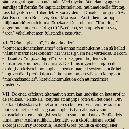
sätt av regeringarnas handlande. Med mycket få undantag agerar
samtliga till förmån för kapitalackumulation, multinationella företag,
fossiloligarkin och frihandel. Vissa av dem – Donald Trump i USA,
Jair Bolsonaro i Brasilien, Scott Morrison i Australien – är öppna
miljömarodörer och klimatförnekare. De andra mer ”förnuftiga”
anger tonen under de årliga COP-mötena, som uppvisar en vagt
”grön” vältalighet men fullständig passivitet.
VI.
”Grön kapitalism”, ”kolmarknader”,
”kompensationsmekanismer” och annan manipulering i en så kallad
”hållbar marknadsekonomi” har visat sig vara helt värdelösa. Bakom
en fasad av ”miljövänlighet” rusar utsläppen i höjden och
katastrofen kommer allt närmare. Det finns ingen lösning på den
ekologiska krisen inom kapitalismens ramar, ett system som är helt
hängivet ökad produktion och konsumtion, en våldsam kamp om
”marknadsandelar”, kapitalackumulation och att maximera
vinsterna.
VII.
De enda effektiva alternativen som kan undvika en katastrof är
de radikala. ”Radikala” betyder att angripa roten till det onda. Om
det kapitalistiska systemet är roten så behöver vi alternativ som är
mot systemet, det vill säga antikapitalistiska alternativ som
ekosocialism, en ekologisk socialism som kan klara av 2000-talets
utmaningar. Andra radikala alternativ som ekofeminism, social
ekologi (Murray Bookchin), André Gorz’ politiska ekologi eller