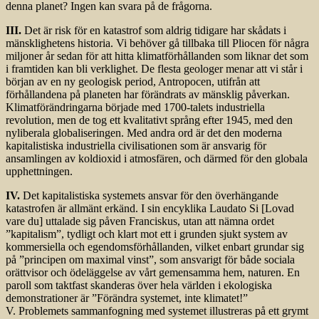
denna planet? Ingen kan svara på de frågorna.
III.
Det är risk för en katastrof som aldrig tidigare har skådats i
mänsklighetens historia. Vi behöver gå tillbaka till Pliocen för några
miljoner år sedan för att hitta klimatförhållanden som liknar det som
i framtiden kan bli verklighet. De flesta geologer menar att vi står i
början av en ny geologisk period, Antropocen, utifrån att
förhållandena på planeten har förändrats av mänsklig påverkan.
Klimatförändringarna började med 1700-talets industriella
revolution, men de tog ett kvalitativt språng efter 1945, med den
nyliberala globaliseringen. Med andra ord är det den moderna
kapitalistiska industriella civilisationen som är ansvarig för
ansamlingen av koldioxid i atmosfären, och därmed för den globala
upphettningen.
IV.
Det kapitalistiska systemets ansvar för den överhängande
katastrofen är allmänt erkänd. I sin encyklika Laudato Si [Lovad
vare du] uttalade sig påven Franciskus, utan att nämna ordet
”kapitalism”, tydligt och klart mot ett i grunden sjukt system av
kommersiella och egendomsförhållanden, vilket enbart grundar sig
på ”principen om maximal vinst”, som ansvarigt för både sociala
orättvisor och ödeläggelse av vårt gemensamma hem, naturen. En
paroll som taktfast skanderas över hela världen i ekologiska
demonstrationer är ”Förändra systemet, inte klimatet!”
V. Problemets sammanfogning med systemet illustreras på ett grymt