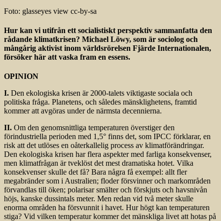
Foto: glasseyes view cc-by-sa
Hur kan vi utifrån ett socialistiskt perspektiv sammanfatta den
rådande klimatkrisen? Michael Löwy, som är sociolog och
mångårig aktivist inom världsrörelsen Fjärde Internationalen,
försöker här att vaska fram en essens.
OPINION
I.
Den ekologiska krisen är 2000-talets viktigaste sociala och
politiska fråga. Planetens, och således mänsklighetens, framtid
kommer att avgöras under de närmsta decennierna.
II.
Om den genomsnittliga temperaturen överstiger den
förindustriella perioden med 1,5° finns det, som IPCC förklarar, en
risk att det utlöses en oåterkallelig process av klimatförändringar.
Den ekologiska krisen har flera aspekter med farliga konsekvenser,
men klimatfrågan är tveklöst det mest dramatiska hotet. Vilka
konsekvenser skulle det få? Bara några få exempel: allt fler
megabränder som i Australien; floder försvinner och markområden
förvandlas till öken; polarisar smälter och förskjuts och havsnivån
höjs, kanske dussintals meter. Men redan vid två meter skulle
enorma områden ha försvunnit i havet. Hur högt kan temperaturen
stiga? Vid vilken temperatur kommer det mänskliga livet att hotas på