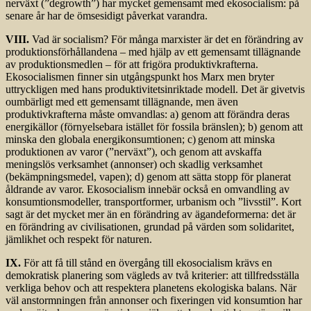
nerväxt (”degrowth”) har mycket gemensamt med ekosocialism: på
senare år har de ömsesidigt påverkat varandra.
VIII.
Vad är socialism? För många marxister är det en förändring av
produktionsförhållandena – med hjälp av ett gemensamt tillägnande
av produktionsmedlen – för att frigöra produktivkrafterna.
Ekosocialismen finner sin utgångspunkt hos Marx men bryter
uttryckligen med hans produktivitetsinriktade modell. Det är givetvis
oumbärligt med ett gemensamt tillägnande, men även
produktivkrafterna måste omvandlas: a) genom att förändra deras
energikällor (förnyelsebara istället för fossila bränslen); b) genom att
minska den globala energikonsumtionen; c) genom att minska
produktionen av varor (”nerväxt”), och genom att avskaffa
meningslös verksamhet (annonser) och skadlig verksamhet
(bekämpningsmedel, vapen); d) genom att sätta stopp för planerat
åldrande av varor. Ekosocialism innebär också en omvandling av
konsumtionsmodeller, transportformer, urbanism och ”livsstil”. Kort
sagt är det mycket mer än en förändring av ägandeformerna: det är
en förändring av civilisationen, grundad på värden som solidaritet,
jämlikhet och respekt för naturen.
IX.
För att få till stånd en övergång till ekosocialism krävs en
demokratisk planering som vägleds av två kriterier: att tillfredsställa
verkliga behov och att respektera planetens ekologiska balans. När
väl anstormningen från annonser och fixeringen vid konsumtion har