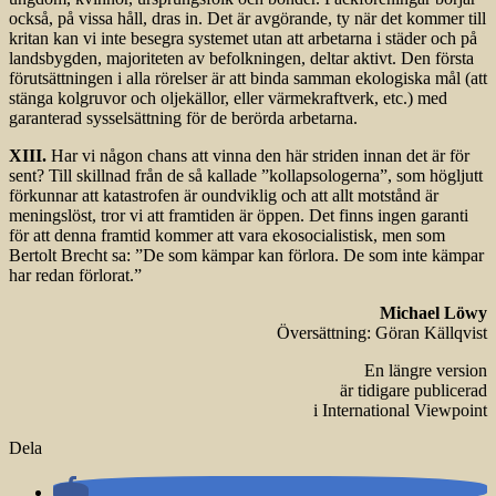
också, på vissa håll, dras in. Det är avgörande, ty när det kommer till
kritan kan vi inte besegra systemet utan att arbetarna i städer och på
landsbygden, majoriteten av befolkningen, deltar aktivt. Den första
förutsättningen i alla rörelser är att binda samman ekologiska mål (att
stänga kolgruvor och oljekällor, eller värmekraftverk, etc.) med
garanterad sysselsättning för de berörda arbetarna.
XIII.
Har vi någon chans att vinna den här striden innan det är för
sent? Till skillnad från de så kallade ”kollapsologerna”, som högljutt
förkunnar att katastrofen är oundviklig och att allt motstånd är
meningslöst, tror vi att framtiden är öppen. Det finns ingen garanti
för att denna framtid kommer att vara ekosocialistisk, men som
Bertolt Brecht sa: ”De som kämpar kan förlora. De som inte kämpar
har redan förlorat.”
Michael Löwy
Översättning: Göran Källqvist
En längre version
är tidigare publicerad
i International Viewpoint
Dela