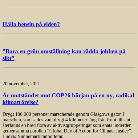
Hälla bensin på elden?
”Bara en grön omställning kan rädda jobben på
sikt”
20 november, 2021
Är motståndet mot COP26 början på en ny, radikal
klimatrörelse?
Drygt 100 000 personer marscherade genom Glasgows gator. I
marschen, som sades vara drygt 4 kilometer lång från front till slut,
återfanns en bred flora av aktivistgrupperingar som enats underden
gemensamma parollen ”Global Day of Action for Climate Justice”.
Ludvig Sunnemark rapporterar.