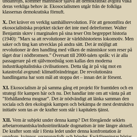
undanröjts, kommer människor själva att demokratiskt avgöra vilka
deras verkliga behov är. Ekosocialismen utgår från de folkliga
klassernas demokratiska förnuft.
X.
Det kräver en verklig samhällsrevolution. För att genomföra det
ekosocialistiska projektet räcker det inte med delreformer. Walter
Benjamin skrev i marginalen på sina teser Om begreppet historia
(1940): ”Marx sa att revolutioner är världshistoriens lokomotiv. Men
saker och ting kan utvecklas på andra sätt. Det är möjligt att
revolutioner är den handling med vilken de människor som reser på
tåget drar i nödbromsen.” Översatt till 2000-talets språk: vi är alla
passagerare på ett självmordståg som kallas den moderna
industrikapitalistiska civilisationen. Detta tåg är på väg mot en
katastrofal avgrund: klimatförändringar. De revolutionära
handlingarna har som mål att stoppa det – innan det är försent.
XI.
Ekosocialism är på samma gång ett projekt för framtiden och en
strategi för kampen här och nu. Det handlar inte om att vänta på att
”förhållandena mognar”. Det är nödvändigt att länka samman den
sociala och den ekologisk kampen och bekämpa de mest destruktiva
initiativ som tas av de krafter som står i kapitalets tjänst.
XII.
Vem är subjekt under denna kamp? Det föregående seklets
arbetarromantiska/industriinriktade dogmatism är inte längre aktuell.
De krafter som står i första ledet under denna konfrontation är
ungdom, kvinnor, ursprungsfolk och bönder. Fackföreningar börjar