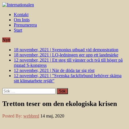
Kontakt
Om Intis
Prenumerera
Start
Nytt
18 november, 2021
|
Svenonius utbuad vid demonstration
18 november, 2021
|
LO-ledningen ger upp ett landmärke
12 november, 2021
|
Ett steg till vänster och två till höger på
riggad S-kongress
12 november, 2021
|
När de döda tar sig röst
12 november, 2021
|
”Svenska fackförbund behöver skärpa
sitt klimatarbete rejält”
Sök
efter:
Tretton teser om den ekologiska krisen
Posted By:
webbred
14 maj, 2020