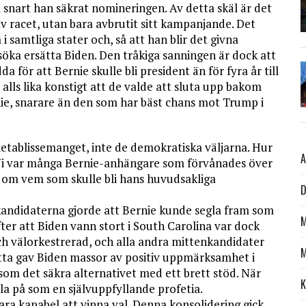
 snart han säkrat nomineringen. Av detta skäl är det
 av racet, utan bara avbrutit sitt kampanjande. Det
samtliga stater och, så att han blir det givna
öka ersätta Biden. Den tråkiga sanningen är dock att
för att Bernie skulle bli president än för fyra år till
alls lika konstigt att de valde att sluta upp bakom
ie, snarare än den som har bäst chans mot Trump i
ietablissemanget, inte de demokratiska väljarna. Hur
A
 Vi var många Bernie-anhängare som förvånades över
 om vem som skulle bli hans huvudsakliga
D
kandidaterna gjorde att Bernie kunde segla fram som
M
ter att Biden vann stort i South Carolina var dock
ch välorkestrerad, och alla andra mittenkandidater
M
etta gav Biden massor av positiv uppmärksamhet i
som det säkra alternativet med ett brett stöd. När
K
lla på som en självuppfyllande profetia.
vara kapabel att vinna val. Denna konsolidering gick