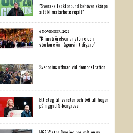
”Svenska fackförbund behöver skärpa
sitt klimatarbete rejält”
6 NOVEMBER, 2021
”Klimatrörelsen är större och
starkare än någonsin tidigare”
Svenonius utbuad vid demonstration
Ett steg till vänster och två till höger
på riggad S-kongress
HGF Västra Sverige har valt en ny