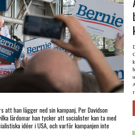
G
k
b
A
r
s att han lägger ned sin kampanj. Per Davidson
ilka lärdomar han tycker att socialister kan ta med
ialistiska idéer i USA, och varför kampanjen inte