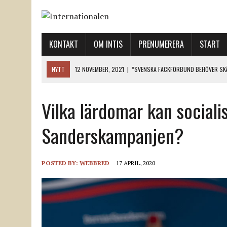
KONTAKT
OM INTIS
PRENUMERERA
START
NYTT
12 NOVEMBER, 2021
|
”SVENSKA FACKFÖRBUND BEHÖVER SKÄ
18 NOVEMBER, 2021
|
SVENONIUS UTBUAD VID DEMONSTRATION
Vilka lärdomar kan sociali
18 NOVEMBER, 2021
|
LO-LEDNINGEN GER UPP ETT LANDMÄRKE
12 NOVEMBER, 2021
|
ETT STEG TILL VÄNSTER OCH TVÅ TILL HÖGER 
Sanderskampanjen?
12 NOVEMBER, 2021
|
NÄR DE DÖDA TAR SIG RÖST
POSTED BY:
WEBBRED
17 APRIL, 2020