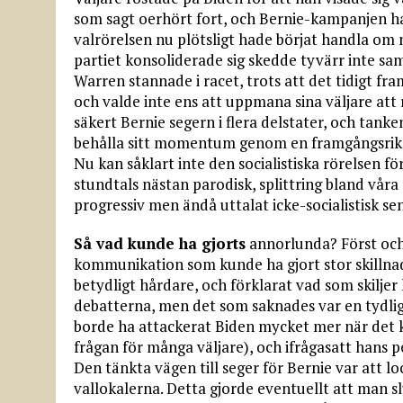
som sagt oerhört fort, och Bernie-kampanjen hann
valrörelsen nu plötsligt hade börjat handla om
partiet konsoliderade sig skedde tyvärr inte s
Warren stannade i racet, trots att det tidigt f
och valde inte ens att uppmana sina väljare att
säkert Bernie segern i flera delstater, och tank
behålla sitt momentum genom en framgångsrik
Nu kan såklart inte den socialistiska rörelsen för
stundtals nästan parodisk, splittring bland vår
progressiv men ändå uttalat icke-socialistisk s
Så vad kunde ha gjorts
annorlunda? Först och 
kommunikation som kunde ha gjort stor skillna
betydligt hårdare, och förklarat vad som skiljer
debatterna, men det som saknades var en tydli
borde ha attackerat Biden mycket mer när det k
frågan för många väljare), och ifrågasatt hans
Den tänkta vägen till seger för Bernie var att l
vallokalerna. Detta gjorde eventuellt att man s