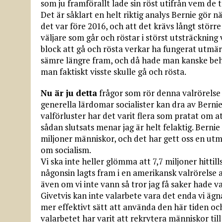
som ju framförallt lade sin röst utifrån vem d
Det är såklart en helt riktig analys Bernie gör n
det var före 2016, och att det krävs långt störr
väljare som går och röstar i störst utsträckning 
block att gå och rösta verkar ha fungerat utmärk
sämre längre fram, och då hade man kanske behövt
man faktiskt visste skulle gå och rösta.
Nu är ju detta
frågor som rör denna valrörelse 
generella lärdomar socialister kan dra av Bern
valförluster har det varit flera som pratat om 
sådan slutsats menar jag är helt felaktig. Bernie
miljoner människor, och det har gett oss en ut
om socialism.
Vi ska inte heller glömma att 7,7 miljoner hittil
någonsin lagts fram i en amerikansk valrörelse a
även om vi inte vann så tror jag få saker hade var
Givetvis kan inte valarbete vara det enda vi ägn
mer effektivt sätt att använda den här tiden oc
valarbetet har varit att rekrytera människor till