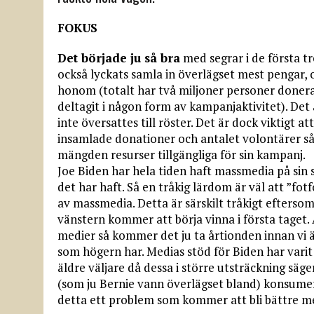
FOKUS
Det började ju så bra
med segrar i de första t
också lyckats samla in överlägset mest pengar, 
honom (totalt har två miljoner personer donera
deltagit i någon form av kampanjaktivitet). Det 
inte översattes till röster. Det är dock viktigt 
insamlade donationer och antalet volontärer så 
mängden resurser tillgängliga för sin kampanj.
Joe Biden har hela tiden haft massmedia på sin 
det har haft. Så en tråkig lärdom är väl att ”f
av massmedia. Detta är särskilt tråkigt efter
vänstern kommer att börja vinna i första taget. 
medier så kommer det ju ta årtionden innan vi är
som högern har. Medias stöd för Biden har varit
äldre väljare då dessa i större utsträckning säg
(som ju Bernie vann överlägset bland) konsumera
detta ett problem som kommer att bli bättre m