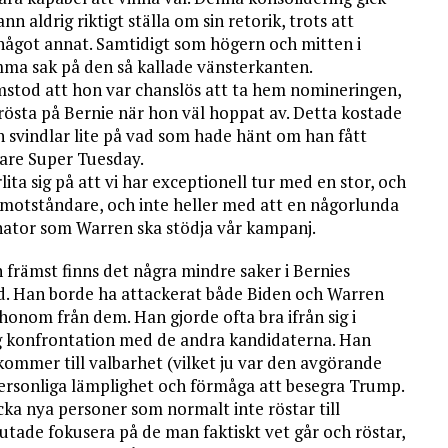
 aldrig riktigt ställa om sin retorik, trots att
 något annat. Samtidigt som högern och mitten i
amma sak på den så kallade vänsterkanten.
ramstod att hon var chanslös att ta hem nomineringen,
 rösta på Bernie när hon väl hoppat av. Detta kostade
en svindlar lite på vad som hade hänt om han fått
are Super Tuesday.
lita sig på att vi har exceptionell tur med en stor, och
a motståndare, och inte heller med att en någorlunda
enator som Warren ska stödja vår kampanj.
främst finns det några mindre saker i Bernies
d. Han borde ha attackerat både Biden och Warren
 honom från dem. Han gjorde ofta bra ifrån sig i
g konfrontation med de andra kandidaterna. Han
ommer till valbarhet (vilket ju var den avgörande
 personliga lämplighet och förmåga att besegra Trump.
ocka nya personer som normalt inte röstar till
lutade fokusera på de man faktiskt vet går och röstar,