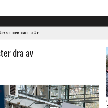
RPA SITT KLIMATARBETE REJÄLT”
ster dra av
PÅ RIGGAD S-KONGRESS
2