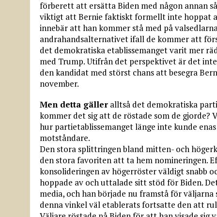
förberett att ersätta Biden med någon annan så
viktigt att Bernie faktiskt formellt inte hoppat
innebär att han kommer stå med på valsedlarna i 
andrahandsalternativet ifall de kommer att förs
det demokratiska etablissemanget varit mer rädda 
med Trump. Utifrån det perspektivet är det inte 
den kandidat med störst chans att besegra Bern
november.
Men detta gäller
alltså det demokratiska part
kommer det sig att de röstade som de gjorde?
hur partietablissemanget länge inte kunde enas
motståndare.
Den stora splittringen bland mitten- och höger
den stora favoriten att ta hem nomineringen. Ef
konsolideringen av högerröster väldigt snabb o
hoppade av och uttalade sitt stöd för Biden. D
media, och han började nu framstå för väljarna 
denna vinkel väl etablerats fortsatte den att ru
Väljare röstade på Biden för att han visade sig 