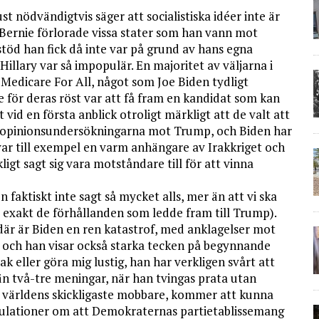
st nödvändigtvis säger att socialistiska idéer inte är
 Bernie förlorade vissa stater som han vann mot
stöd han fick då inte var på grund av hans egna
illary var så impopulär. En majoritet av väljarna i
Medicare For All, något som Joe Biden tydligt
te för deras röst var att få fram en kandidat som kan
vid en första anblick otroligt märkligt att de valt att
ll i opinionsundersökningarna mot Trump, och Biden har
var till exempel en varm anhängare av Irakkriget och
gt sagt sig vara motståndare till för att vinna
 faktiskt inte sagt så mycket alls, mer än att vi ska
 är exakt de förhållanden som ledde fram till Trump).
där är Biden en ren katastrof, med anklagelser mot
 och han visar också starka tecken på begynnande
ak eller göra mig lustig, han har verkligen svårt att
 än två-tre meningar, när han tvingas prata utan
v världens skickligaste mobbare, kommer att kunna
ekulationer om att Demokraternas partietablissemang