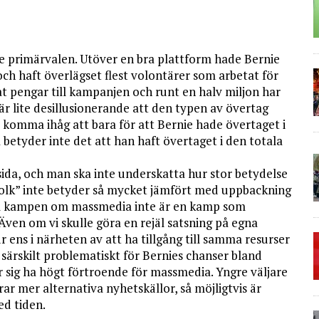
re primärvalen. Utöver en bra plattform hade Bernie
och haft överlägset flest volontärer som arbetat för
t pengar till kampanjen och runt en halv miljon har
är lite desillusionerande att den typen av övertag
att komma ihåg att bara för att Bernie hade övertaget i
betyder inte det att han haft övertaget i den totala
sida, och man ska inte underskatta hur stor betydelse
otfolk” inte betyder så mycket jämfört med uppbackning
som kampen om massmedia inte är en kamp som
Även om vi skulle göra en rejäl satsning på egna
 ens i närheten av att ha tillgång till samma resurser
 särskilt problematiskt för Bernies chanser bland
er sig ha högt förtroende för massmedia. Yngre väljare
r mer alternativa nyhetskällor, så möjligtvis är
ed tiden.