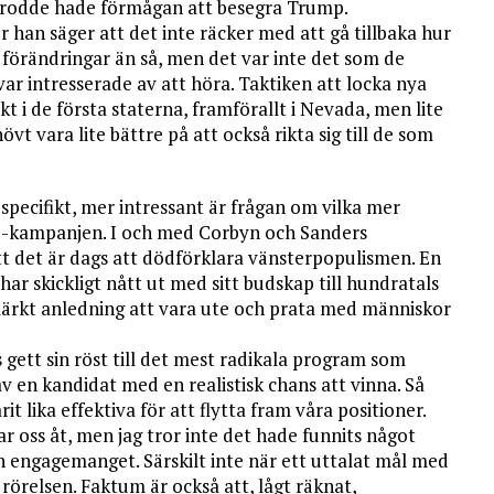
e trodde hade förmågan att besegra Trump.
är han säger att det inte räcker med att gå tillbaka hur
e förändringar än så, men det var inte det som de
var intresserade av att höra. Taktiken att locka nya
t i de första staterna, framförallt i Nevada, men lite
 vara lite bättre på att också rikta sig till de som
specifikt, mer intressant är frågan om vilka mer
ie-kampanjen. I och med Corbyn och Sanders
att det är dags att dödförklara vänsterpopulismen. En
 har skickligt nått ut med sitt budskap till hundratals
märkt anledning att vara ute och prata med människor
ls gett sin röst till det mest radikala program som
v en kandidat med en realistisk chans att vinna. Så
it lika effektiva för att flytta fram våra positioner.
ar oss åt, men jag tror inte det hade funnits något
h engagemanget. Särskilt inte när ett uttalat mål med
 rörelsen. Faktum är också att, lågt räknat,