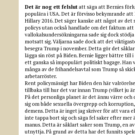
Det är nog ett felslut
att säga att Bernies förlu
populära i USA. Det är förvisso bekymrande att
Hillary 2016. Det säger kanske att något av det 
policys utan också handlade om det faktum att H
vallokalsundersökningarna sade sig dock stödja 
motsatt sig. Väljarna sade dock att det viktigas
besegra Trump i november. Detta gör det såklart 
lägga sin röst på Biden. Bernie ligger bättre ti
ett ganska så impopulärt politiskt bagage. Han 
många av de frihandelsavtal som Trump så skickli
arbetarröster.
Rent policymässigt har Biden den här valrörelsen
tillbaka till hur det var innan Trump (vilket ju
På det personliga planet är det ännu värre och 
sig om både sexuella övergrepp och korruption,
demens. Detta är inget jag skriver för att vara el
inte tappa bort sig och säga fel saker efter mer
manus. Detta är såklart saker som Trump, en a
utnyttja. På grund av detta har det funnits sp