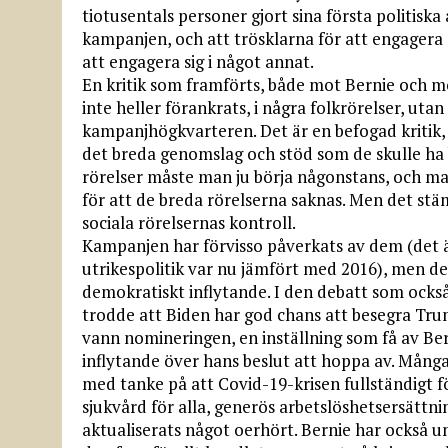
tiotusentals personer gjort sina första politisk
kampanjen, och att trösklarna för att engagera s
att engagera sig i något annat.
En kritik som framförts, både mot Bernie och m
inte heller förankrats, i några folkrörelser, ut
kampanjhögkvarteren. Det är en befogad kritik, 
det breda genomslag och stöd som de skulle ha b
rörelser måste man ju börja någonstans, och ma
för att de breda rörelserna saknas. Men det st
sociala rörelsernas kontroll.
Kampanjen har förvisso påverkats av dem (det är
utrikespolitik var nu jämfört med 2016), men det
demokratiskt inflytande. I den debatt som också 
trodde att Biden har god chans att besegra Tru
vann nomineringen, en inställning som få av Ber
inflytande över hans beslut att hoppa av. Många t
med tanke på att Covid-19-krisen fullständigt f
sjukvård för alla, generös arbetslöshetsersättnin
aktualiserats något oerhört. Bernie har också u