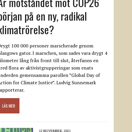
Är motståndet mot COP26
början på en ny, radikal
klimatrörelse?
Drygt 100 000 personer marscherade genom
lasgows gator. I marschen, som sades vara drygt 4
ilometer lång från front till slut, återfanns en
red flora av aktivistgrupperingar som enats
underden gemensamma parollen ”Global Day of
ction for Climate Justice”. Ludvig Sunnemark
apporterar.
LÄS MER
12 NOVEMBER, 2021