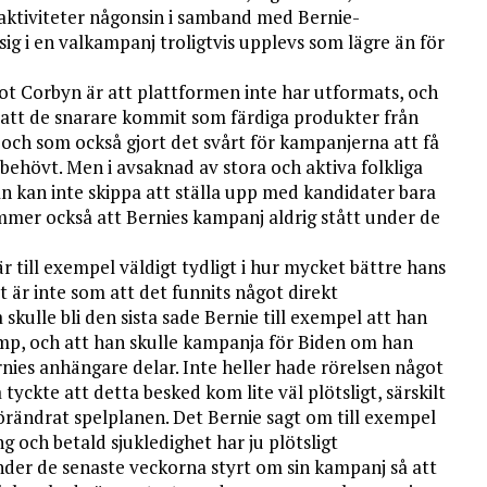
a aktiviteter någonsin i samband med Bernie-
ig i en valkampanj troligtvis upplevs som lägre än för
ot Corbyn är att plattformen inte har utformats, och
an att de snarare kommit som färdiga produkter från
och som också gjort det svårt för kampanjerna att få
ehövt. Men i avsaknad av stora och aktiva folkliga
n kan inte skippa att ställa upp med kandidater bara
ämmer också att Bernies kampanj aldrig stått under de
 till exempel väldigt tydligt i hur mycket bättre hans
 är inte som att det funnits något direkt
skulle bli den sista sade Bernie till exempel att han
mp, och att han skulle kampanja för Biden om han
nies anhängare delar. Inte heller hade rörelsen något
yckte att detta besked kom lite väl plötsligt, särskilt
örändrat spelplanen. Det Bernie sagt om till exempel
g och betald sjukledighet har ju plötsligt
nder de senaste veckorna styrt om sin kampanj så att