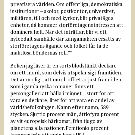
privatisera världen. Om offentliga, demokratiska
institutioner – skolor, postkontor, universitet,
militären, till och med kyrkor, blir privatägda
enheter, då kommer storföretagens intressen att
dominera helt. När det inträffar, blir vi ett
nyfeodalt samhälle där kungamakten ersätts av
storföretagens ägande och folket får ta de
maktlösa böndernas roll.”*
Boken jag läser är en sorts blodstänkt deckare
om ett mord, som delvis utspelar sig i framtiden.
Det är möjligt, att mord-offret är just framtiden.
Som i gamla ryska romaner finns ett
persongalleri att hålla i minnet – stort för att
vara en deckare, litet för att vara en andel av
världsbefolkningen. Namn efter namn, 389
stycken. Sjuttio procent män, åttiofyra procent
av vit europeisk härkomst, från tjugo av
planetens alla nationer. Femtionio procent
kommer från ett enda land: USA.