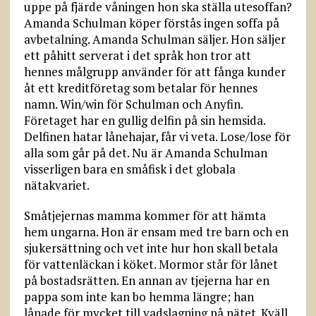
uppe på fjärde våningen hon ska ställa utesoffan?
Amanda Schulman köper förstås ingen soffa på
avbetalning. Amanda Schulman säljer. Hon säljer
ett påhitt serverat i det språk hon tror att
hennes målgrupp använder för att fånga kunder
åt ett kreditföretag som betalar för hennes
namn. Win/win för Schulman och Anyfin.
Företaget har en gullig delfin på sin hemsida.
Delfinen hatar lånehajar, får vi veta. Lose/lose för
alla som går på det. Nu är Amanda Schulman
visserligen bara en småfisk i det globala
nätakvariet.
Småtjejernas mamma kommer för att hämta
hem ungarna. Hon är ensam med tre barn och en
sjukersättning och vet inte hur hon skall betala
för vattenläckan i köket. Mormor står för lånet
på bostadsrätten. En annan av tjejerna har en
pappa som inte kan bo hemma längre; han
lånade för mycket till vadslagning på nätet. Kväll