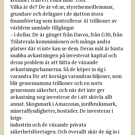
Vilka är de? De är vd:ar, styrelsemedlemmar,
grundare och delägare i de sjutton stora
finansföretag som kontrollerar 41 trillioner av
världens samlade tillgångar
– i dollar. De är gänget från Davos, från G30, från
Trilaterala kommissionen och många andra
platser där vi inte kan se dem. Deras mål är bästa
snabba avkastningen på investerat kapital och
deras problem är att hitta de växande
avkastningschanserna. Så de köper in sig i
varandra för att korsäga varandras biljoner, som
blir gemensamma trillioner och en sorts
gemensam säkerhet, och när det inte ger
avkastning nog investerar de i att skövla allt
annat. Skogsmark i Amazonas, jordbruksmark,
mineralfyndigheter, bostäder. De investerar i
krigs-
industrin och de växande privata
säkerhetsföretagen. Och överallt skär de sig in i