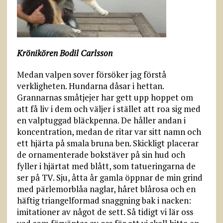
Krönikören Bodil Carlsson
Medan valpen sover försöker jag förstå
verkligheten. Hundarna dåsar i hettan.
Grannarnas småtjejer har gett upp hoppet om
att få liv i dem och väljer i stället att roa sig med
en valptuggad bläckpenna. De håller andan i
koncentration, medan de ritar var sitt namn och
ett hjärta på smala bruna ben. Skickligt placerar
de ornamenterade bokstäver på sin hud och
fyller i hjärtat med blått, som tatueringarna de
ser på TV. Sju, åtta år gamla öppnar de min grind
med pärlemorblåa naglar, håret blårosa och en
häftig triangelformad snaggning bak i nacken:
imitationer av något de sett. Så tidigt vi lär oss