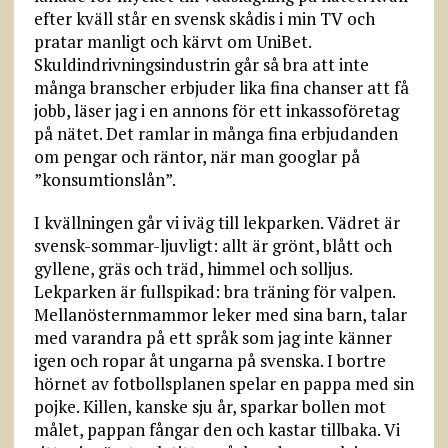
efter kväll står en svensk skådis i min TV och
pratar manligt och kärvt om UniBet.
Skuldindrivningsindustrin går så bra att inte
många branscher erbjuder lika fina chanser att få
jobb, läser jag i en annons för ett inkassoföretag
på nätet. Det ramlar in många fina erbjudanden
om pengar och räntor, när man googlar på
”konsumtionslån”.
I kvällningen går vi iväg till lekparken. Vädret är
svensk-sommar-ljuvligt: allt är grönt, blått och
gyllene, gräs och träd, himmel och solljus.
Lekparken är fullspikad: bra träning för valpen.
Mellanösternmammor leker med sina barn, talar
med varandra på ett språk som jag inte känner
igen och ropar åt ungarna på svenska. I bortre
hörnet av fotbollsplanen spelar en pappa med sin
pojke. Killen, kanske sju år, sparkar bollen mot
målet, pappan fångar den och kastar tillbaka. Vi