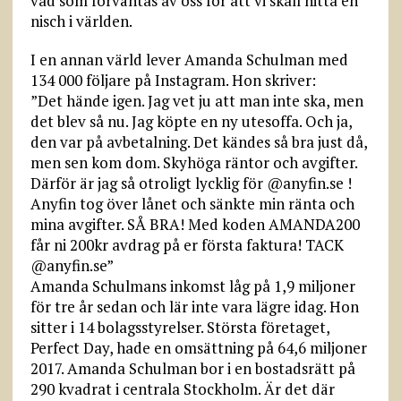
vad som förväntas av oss för att vi skall hitta en
nisch i världen.
I en annan värld lever Amanda Schulman med
134 000 följare på Instagram. Hon skriver:
”Det hände igen. Jag vet ju att man inte ska, men
det blev så nu. Jag köpte en ny utesoffa. Och ja,
den var på avbetalning. Det kändes så bra just då,
men sen kom dom. Skyhöga räntor och avgifter.
Därför är jag så otroligt lycklig för @anyfin.se !
Anyfin tog över lånet och sänkte min ränta och
mina avgifter. SÅ BRA! Med koden AMANDA200
får ni 200kr avdrag på er första faktura! TACK
@anyfin.se”
Amanda Schulmans inkomst låg på 1,9 miljoner
för tre år sedan och lär inte vara lägre idag. Hon
sitter i 14 bolagsstyrelser. Största företaget,
Perfect Day, hade en omsättning på 64,6 miljoner
2017. Amanda Schulman bor i en bostadsrätt på
290 kvadrat i centrala Stockholm. Är det där