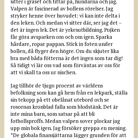
sitter i gräset och tittar på, hundarna och jag.
Valpen är fascinerad av bollens rörelser. Jag
stryker henne över huvudet: vi kan inte delta i
den leken. Och medan vi sitter där, ser jag det –
det är ingen lek. Det är yrkesutbildning. Pojken
får göra avsparken om och om igen. Sparka
hårdare, ropar pappan. Stick in foten under
bollen, då flyger den högre. Om du skjuter lika
bra med båda fötterna är det ingen som tar dig!
Så tidigt vi lär oss vad som förväntas av oss för
att vi skall ta oss ur nischen.
Jag tillhör de tjugo procent av världens
befolkning som kan gå hem från en lekpark, ställa
sin tekopp på ett obelånat utebord och se
rosornas kronblad falla som blodstänk. Det är
inte mina barn, som satsar på att bli
fotbollsproffs. Medan valpen sover plockar jag
upp min bok igen. Jag försöker greppa en mening.
”De globala finansjättarna lägger grunden för att