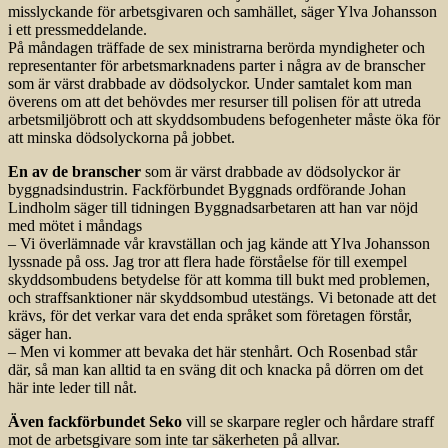
misslyckande för arbetsgivaren och samhället, säger Ylva Johansson
i ett pressmeddelande.
På måndagen träffade de sex ministrarna berörda myndigheter och
representanter för arbetsmarknadens parter i några av de branscher
som är värst drabbade av dödsolyckor. Under samtalet kom man
överens om att det behövdes mer resurser till polisen för att utreda
arbetsmiljöbrott och att skyddsombudens befogenheter måste öka för
att minska dödsolyckorna på jobbet.
En av de branscher
som är värst drabbade av dödsolyckor är
byggnadsindustrin. Fackförbundet Byggnads ordförande Johan
Lindholm säger till tidningen Byggnadsarbetaren att han var nöjd
med mötet i måndags
– Vi överlämnade vår kravställan och jag kände att Ylva Johansson
lyssnade på oss. Jag tror att flera hade förståelse för till exempel
skyddsombudens betydelse för att komma till bukt med problemen,
och straffsanktioner när skyddsombud utestängs. Vi betonade att det
krävs, för det verkar vara det enda språket som företagen förstår,
säger han.
– Men vi kommer att bevaka det här stenhårt. Och Rosenbad står
där, så man kan alltid ta en sväng dit och knacka på dörren om det
här inte leder till nåt.
Även fackförbundet Seko
vill se skarpare regler och hårdare straff
mot de arbetsgivare som inte tar säkerheten på allvar.