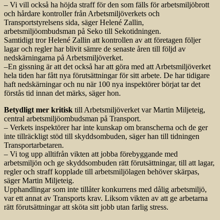
– Vi vill också ha höjda straff för den som fälls för arbetsmiljöbrott
och hårdare kontroller från Arbetsmiljöverkets och
Transportstyrelsens sida, säger Helené Zallin,
arbetsmiljöombudsman på Seko till Sekotidningen.
Samtidigt tror Helené Zallin att kontrollen av att företagen följer
lagar och regler har blivit sämre de senaste åren till följd av
nedskärningarna på Arbetsmiljöverket.
–En gissning är att det också har att göra med att Arbetsmiljöverket
hela tiden har fått nya förutsättningar för sitt arbete. De har tidigare
haft nedskärningar och nu när 100 nya inspektörer börjat tar det
förstås tid innan det märks, säger hon.
Betydligt mer kritisk
till Arbetsmiljöverket var Martin Miljeteig,
central arbetsmiljöombudsman på Transport.
– Verkets inspektörer har inte kunskap om branscherna och de ger
inte tillräckligt stöd till skyddsombuden, säger han till tidningen
Transportarbetaren.
– Vi tog upp alltifrån vikten att jobba förebyggande med
arbetsmiljön och ge skyddsombuden rätt förutsättningar, till att lagar,
regler och straff kopplade till arbetsmiljölagen behöver skärpas,
säger Martin Miljeteig.
Upphandlingar som inte tillåter konkurrens med dålig arbetsmiljö,
var ett annat av Transports krav. Liksom vikten av att ge arbetarna
rätt förutsättningar att sköta sitt jobb utan farlig stress.