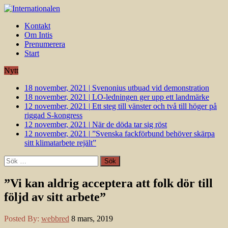
Kontakt
Om Intis
Prenumerera
Start
Nytt
18 november, 2021
|
Svenonius utbuad vid demonstration
18 november, 2021
|
LO-ledningen ger upp ett landmärke
12 november, 2021
|
Ett steg till vänster och två till höger på
riggad S-kongress
12 november, 2021
|
När de döda tar sig röst
12 november, 2021
|
”Svenska fackförbund behöver skärpa
sitt klimatarbete rejält”
Sök
efter:
”Vi kan aldrig acceptera att folk dör till
följd av sitt arbete”
Posted By:
webbred
8 mars, 2019