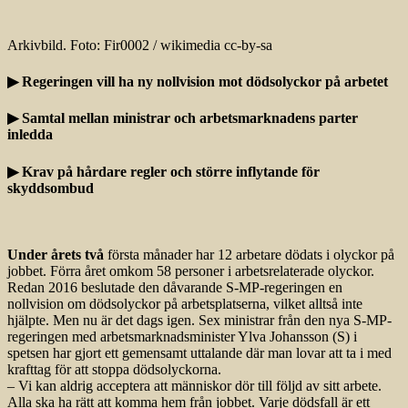
Arkivbild. Foto: Fir0002 / wikimedia cc-by-sa
▶ Regeringen vill ha ny nollvision mot dödsolyckor på arbetet
▶ Samtal mellan ministrar och arbetsmarknadens parter
inledda
▶ Krav på hårdare regler och större inflytande för
skyddsombud
Under årets två
första månader har 12 arbetare dödats i olyckor på
jobbet. Förra året omkom 58 personer i arbetsrelaterade olyckor.
Redan 2016 beslutade den dåvarande S-MP-regeringen en
nollvision om dödsolyckor på arbetsplatserna, vilket alltså inte
hjälpte. Men nu är det dags igen. Sex ministrar från den nya S-MP-
regeringen med arbetsmarknadsminister Ylva Johansson (S) i
spetsen har gjort ett gemensamt uttalande där man lovar att ta i med
krafttag för att stoppa döds­olyckorna.
– Vi kan aldrig acceptera att människor dör till följd av sitt arbete.
Alla ska ha rätt att komma hem från jobbet. Varje dödsfall är ett