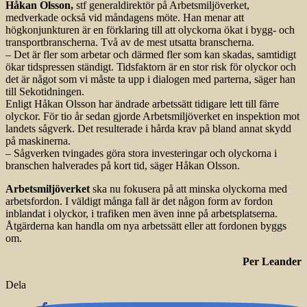
Håkan Olsson,
stf generaldirektör på Arbetsmiljöverket,
medverkade också vid måndagens möte. Han menar att
högkonjunkturen är en förklaring till att olyckorna ökat i bygg- och
transportbranscherna. Två av de mest utsatta branscherna.
– Det är fler som arbetar och därmed fler som kan skadas, samtidigt
ökar tidspressen ständigt. Tidsfaktorn är en stor risk för olyckor och
det är något som vi måste ta upp i dialogen med parterna, säger han
till Sekotidningen.
Enligt Håkan Olsson har ändrade arbetssätt tidigare lett till färre
olyckor. För tio år sedan gjorde Arbetsmiljöverket en inspektion mot
landets sågverk. Det resulterade i hårda krav på bland annat skydd
på maskinerna.
– Sågverken tvingades göra stora investeringar och olyckorna i
branschen halverades på kort tid, säger Håkan Olsson.
Arbetsmiljöverket
ska nu fokusera på att minska olyckorna med
arbetsfordon. I väldigt många fall är det någon form av fordon
inblandat i olyckor, i trafiken men även inne på arbetsplatserna.
Åtgärderna kan handla om nya arbetssätt eller att fordonen byggs
om.
Per Leander
Dela