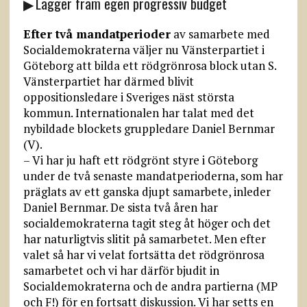
▶ Lägger fram egen progressiv budget
Efter två mandatperioder
av samarbete med
Socialdemokraterna väljer nu Vänsterpartiet i
Göteborg att bilda ett rödgrönrosa block utan S.
Vänsterpartiet har därmed blivit
oppositionsledare i Sveriges näst största
kommun. Internationalen har talat med det
nybildade blockets gruppledare Daniel Bernmar
(V).
– Vi har ju haft ett rödgrönt styre i Göteborg
under de två senaste mandatperioderna, som har
präglats av ett ganska djupt samarbete, inleder
Daniel Bernmar. De sista två åren har
socialdemokraterna tagit steg åt höger och det
har naturligtvis slitit på samarbetet. Men efter
valet så har vi velat fortsätta det rödgrönrosa
samarbetet och vi har därför bjudit in
Socialdemokraterna och de andra partierna (MP
och F!) för en fortsatt diskussion. Vi har setts en