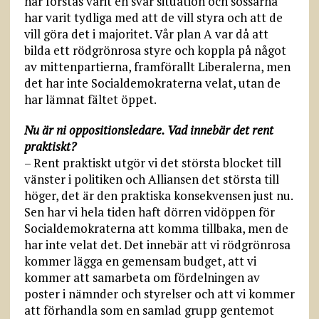
har förstås varit en svår situation och sossarna
har varit tydliga med att de vill styra och att de
vill göra det i majoritet. Vår plan A var då att
bilda ett rödgrönrosa styre och koppla på något
av mittenpartierna, framförallt Liberalerna, men
det har inte Socialdemokraterna velat, utan de
har lämnat fältet öppet.
Nu är ni oppositionsledare. Vad innebär det rent
praktiskt?
– Rent praktiskt utgör vi det största blocket till
vänster i politiken och Alliansen det största till
höger, det är den praktiska konsekvensen just nu.
Sen har vi hela tiden haft dörren vidöppen för
Socialdemokraterna att komma tillbaka, men de
har inte velat det. Det innebär att vi rödgrönrosa
kommer lägga en gemensam budget, att vi
kommer att samarbeta om fördelningen av
poster i nämnder och styrelser och att vi kommer
att förhandla som en samlad grupp gentemot