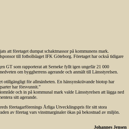
slöjats att företaget dumpat schaktmassor på kommunens mark.
dsponsor till fotbollslaget IFK Göteborg. Företaget har också tidigare
ingen GT som rapporterat att Serneke fyllt igen ungefär 21 000
medveten om byggherrens agerande och anmält till Länsstyrelsen.
t otillgängligt för allmänheten. En hänsynskrävande biotop har
sarter har försvunnit.”
striområde och in på kommunal mark valde Länsstyrelsen att lägga ned
mentera sitt agerande.
ds företagarförenings Årliga Utvecklingspris för sitt stora
raden av företag vars vinstmarginaler ökas på bekostnad av miljön.
Johannes Jensen