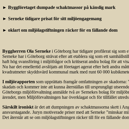
► Byggföretaget dumpade schaktmassor på känslig mark
► Serneke tidigare prisat för sitt miljöengagemang
► oklart om miljölagstiftningen räcker för en fällande dom
Byggherren Ola Serneke
i Göteborg har tidigare profilerat sig som
Serneke har i Göteborg strävat efter att etablera sig som ett samhällst
haft hög svansföring i miljöfrågor och kritiserat andra bolag för att visa
Nu har det emellertid avslöjats att företaget agerat efter helt andra m
kvadratmeter skyddsvärd kommunal mark med runt 60 000 kubikmeter s
I miljörapporten
som upprättats framgår omfattningen av skadorna: ”
skadats och kommer inte att kunna återställas till ursprungligt utseen
Göteborgs miljöförvaltning anmälde två av Sernekes bolag för miljöbro
ärendet, men Miljöförvaltningen har överklagat och för tillfället utreds
Särskilt ironiskt
är det att dumpningen av schaktmassorna skett i Ange
ansvarstagande. Juryn motiverade priser med att Serneke ”minskar mil
Det återstår att se om miljölagstiftningen räcker till för en fällande do