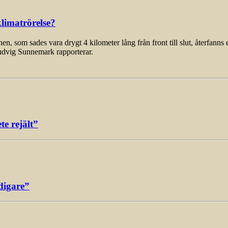
limatrörelse?
som sades vara drygt 4 kilometer lång från front till slut, återfanns 
udvig Sunnemark rapporterar.
e rejält”
digare”