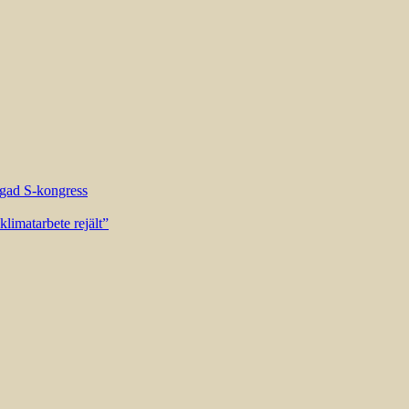
riggad S-kongress
limatarbete rejält”