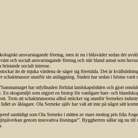
 ekologiskt ansvarstagande företag, men är nu i blåsväder sedan det av
illvänt och socialt ansvarstagande företag och står bland annat som huvu
 bristande socialt intresse.
åttstockar än de mjuka värdena de säger sig företräda. Det är kvällstidn
chaktmassor utanför sin anläggning. Staden har sedan i höstas varit 
Sammantaget har utfyllnaden förfulat landskapsbilden och gjort område
de. En skogsmiljö som utgjort en biotop för vanligare barr- och blandskog
tt. Trots att schaktmassorna alltså sträcker sig utanför Sernekes indu
 fallet av åklagare. Ola Serneke själv har valt att inte på något sätt kom
red samtidigt som Ola Serneke i mitten av mars mottog pris från Angere
jöpåverkan genom innovativa lösningar”. Byggherren sällar sig nu till 
m.