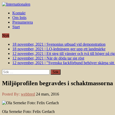
Kontakt
Om Intis
Prenumerera
Start
Nytt
18 november, 2021
|
Svenonius utbuad vid demonstration
18 november, 2021
|
LO-ledningen ger upp ett landmärke
12 november, 2021
|
Ett steg till vänster och två till höger på 
12 november, 2021
|
När de döda tar sig röst
12 november, 2021
|
”Svenska fackförbund behöver skärpa sitt k
Sök
efter:
Miljöprofilen begravdes i schaktmassorna
Posted By:
webbred
24 mars, 2016
Ola Serneke Foto: Felix Gerlach