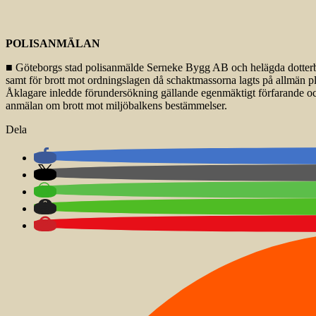
POLISANMÄLAN
■ Göteborgs stad polisanmälde Serneke Bygg AB och helägda dotterbola
samt för brott mot ordningslagen då schaktmassorna lagts på allmän p
Åklagare inledde förundersökning gällande egenmäktigt förfarande och o
anmälan om brott mot miljöbalkens bestämmelser.
Dela