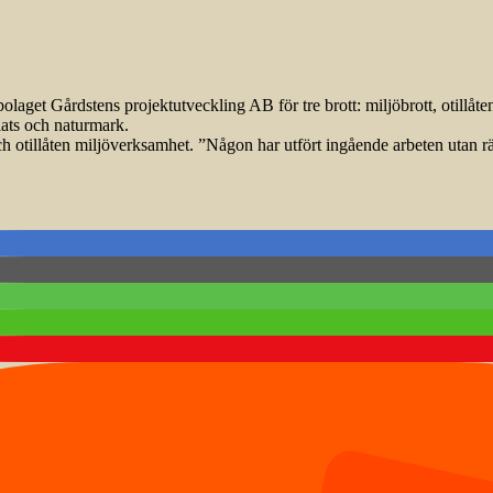
get Gårdstens projektutveckling AB för tre brott: miljöbrott, otillåte
lats och naturmark.
tillåten miljöverksamhet. ”Någon har utfört ingående arbeten utan rätt 