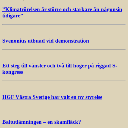
”Klimatrörelsen är större och starkare än någonsin
tidigare”
Svenonius utbuad vid demonstration
Ett steg till vänster och två till höger på riggad S-
kongress
HGF Västra Sverige har valt en ny styrelse
Baltutlämningen – en skamfläck?