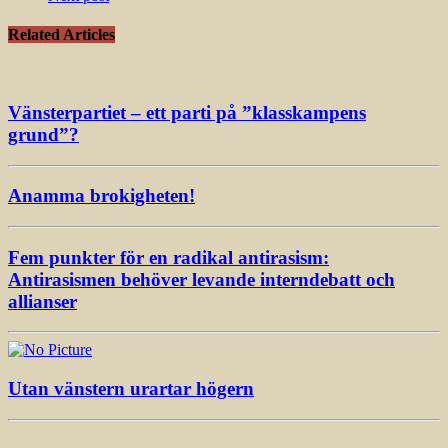
Related Articles
Vänsterpartiet – ett parti på ”klass­kampens
grund”?
Anamma brokigheten!
Fem punkter för en radikal antirasism:
Antirasismen behöver levande interndebatt och
allianser
Utan vänstern urartar högern