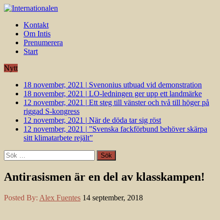
Kontakt
Om Intis
Prenumerera
Start
Nytt
18 november, 2021
|
Svenonius utbuad vid demonstration
18 november, 2021
|
LO-ledningen ger upp ett landmärke
12 november, 2021
|
Ett steg till vänster och två till höger på
riggad S-kongress
12 november, 2021
|
När de döda tar sig röst
12 november, 2021
|
”Svenska fackförbund behöver skärpa
sitt klimatarbete rejält”
Sök
efter:
Antirasismen är en del av klasskampen!
Posted By:
Alex Fuentes
14 september, 2018