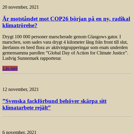
20 november, 2021
Är motståndet mot COP26 början på en ny, radikal
klimatrörelse?
Drygt 100 000 personer marscherade genom Glasgows gator. I
marschen, som sades vara drygt 4 kilometer lång från front till slut,
återfanns en bred flora av aktivistgrupperingar som enats underden
gemensamma parollen ”Global Day of Action for Climate Justice”.
Ludvig Sunnemark rapporterar.
Läs mer
12 november, 2021
”Svenska fackförbund behöver skärpa sitt
klimatarbete rejält”
6 november, 2021