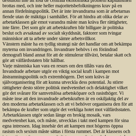
dessutom inte att lösa de centrala ekonomiska problem kapitalismen
brottas med, och inte heller majoritetsbefolkningens krav på en
annan fördelningspolitik. Det är inte invandrarna som är arbetarnas
fiende utan de mäktiga i samhället. För att hindra att olika delar av
arbetarklassen går emot varandra måste man kräva fler rättigheter,
inte färre. Det som gör att arbetskraften blir billigare är politiska
beslut och avsaknad av socialt skyddsnät, faktorer som tvingar
människor att ta arbete under sämre arbetsvillkor.
Vänstern måste ha en tydlig strategi när det handlar om att bekämpa
myterna om invandringen. Invandrare behövs i en förändrad
demografi bland annat för att de stimulerar tillväxt, betalar skatt och
gör att välfärdsstaten blir hållbar.
Varje människa kan vara en resurs om den tillåts vara det.
Invandrade arbetare utgör en viktig social kraft i kampen mot
åtstramningspolitik och extremhögern. Det som krävs är
självorganisering för att kunna utveckla dess potential. Ju större
rättigheter desto större politisk medvetenhet och delaktighet vilket
gör det svårare för samvetslösa arbetsköpare och rasisthöger. Vi
måste inse att den invandrade arbetskraften är en oskiljaktig del av
den moderna arbetarklassen och att vi behöver organisera den för att
bekämpa de krafter som utgör det verkliga hotet mot välfärdsstaten.
Arbetarklassen utgör sedan länge en brokig mosaik, vars
medvetenhet kan, och måste, utvecklas i takt med kampen för sina
egna intressen. Idag innebär det att kampen mot högerns öppna
rasism och sexism måste sättas i första rummet. Det är klassens och