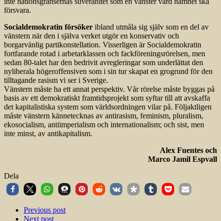
inte nationsgränsernas suveränitet som en vänster värd namnet ska
försvara.
Socialdemokratin försöker
ibland utmåla sig själv som en del av
vänstern när den i själva verket utgör en konservativ och
borgarvänlig partikonstellation. Visserligen är Socialdemokratin
fortfarande rotad i arbetarklassen och fackföre­ningsrörelsen, men
sedan 80-talet har den bedrivit avregleringar som underlättat den
nyliberala högeroffensiven som i sin tur skapat en grogrund för den
tilltagande rasism vi ser i Sverige.
Vänstern måste ha ett annat perspektiv. Vår rörelse måste byggas på
basis av ett demokratiskt framtidsprojekt som syftar till att avskaffa
det kapitalistiska system som världsordningen vilar på. Följaktligen
måste vänstern kännetecknas av antirasism, feminism, pluralism,
ekosocialism, antiimperialism och internationalism; och sist, men
inte minst, av antikapitalism.
Alex Fuentes och
Marco Jamil Espvall
Dela
Previous post
Next post