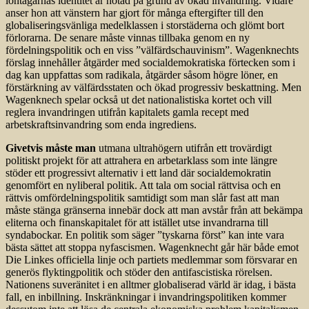
löntagarnas identitet är hotad på grund av ökad invandring. Vidare
anser hon att vänstern har gjort för många eftergifter till den
globaliseringsvänliga medelklassen i storstäderna och glömt bort
förlorarna. De senare måste vinnas tillbaka genom en ny
fördelningspolitik och en viss ”välfärdschauvinism”. Wagenknechts
förslag innehåller åtgärder med socialdemokratiska förtecken som i
dag kan uppfattas som radikala, åtgärder såsom högre löner, en
förstärkning av välfärdsstaten och ökad progressiv beskattning. Men
Wagenknech spelar också ut det nationalistiska kortet och vill
reglera invandringen utifrån kapitalets gamla recept med
arbetskraftsinvandring som enda ingrediens.
Givetvis måste man
utmana ultrahögern utifrån ett trovärdigt
politiskt projekt för att attrahera en arbetarklass som inte längre
stöder ett progressivt alternativ i ett land där socialdemokratin
genomfört en nyliberal politik. Att tala om social rättvisa och en
rättvis omfördelningspolitik samtidigt som man slår fast att man
måste stänga gränserna innebär dock att man avstår från att bekämpa
eliterna och finanskapitalet för att istället utse invandrarna till
syndabockar. En politik som säger ”tyskarna först” kan inte vara
bästa sättet att stoppa nyfascismen. Wagenknecht går här både emot
Die Linkes officiella linje och partiets medlemmar som försvarar en
generös flyktingpolitik och stöder den antifascistiska rörelsen.
Nationens suveränitet i en alltmer globaliserad värld är idag, i bästa
fall, en inbillning. Inskränkningar i invandringspolitiken kommer