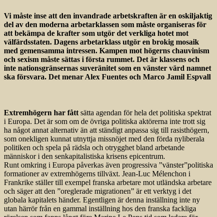
Vi måste inse att den invandrade arbetskraften är en oskiljaktig
del av den moderna arbetarklassen som måste organiseras för
att bekämpa de krafter som utgör det verkliga hotet mot
välfärdsstaten. Dagens arbetarklass utgör en brokig mosaik
med gemensamma intressen. Kampen mot högerns chauvinism
och sexism måste sättas i första rummet. Det är klassens och
inte nationsgränsernas suveränitet som en vänster värd namnet
ska försvara. Det menar Alex Fuentes och Marco Jamil Espvall
Extremhögern har fått
sätta agendan för hela det politiska spektrat
i Europa. Det är som om de övriga politiska aktörerna inte trott sig
ha något annat alternativ än att ständigt anpassa sig till rasisthögern,
som onekligen kunnat utnyttja missnöjet med den förda nyliberala
politiken och spela på rädsla och otrygghet bland arbetande
människor i den senkapitalistiska krisens epicentrum.
Runt omkring i Europa påverkas även progressiva ”vänster”politiska
formationer av extremhögerns tillväxt. Jean-Luc Mélenchon i
Frankrike ställer till exempel franska arbetare mot utländska arbetare
och säger att den ”oreglerade migrationen” är ett verktyg i det
globala kapitalets händer. Egentligen är denna inställning inte ny
utan härrör från en gammal inställning hos den franska fackliga