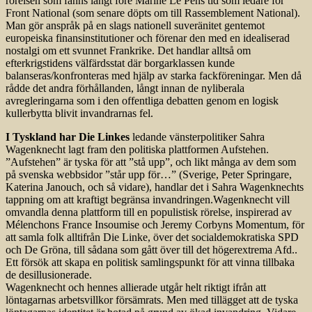
rörelsen som fanns långt före Marine Le Pens tid som ledare för
Front National (som senare döpts om till Rassemblement National).
Man gör anspråk på en slags nationell suveränitet gentemot
europeiska finansinstitutioner och förenar den med en idealiserad
nostalgi om ett svunnet Frankrike. Det handlar alltså om
efterkrigstidens välfärdsstat där borgarklassen kunde
balanseras/konfronteras med hjälp av starka fackföreningar. Men då
rådde det andra förhållanden, långt innan de nyliberala
avregleringarna som i den offentliga debatten genom en logisk
kullerbytta blivit invandrarnas fel.
I Tyskland har Die Linkes
ledande vänsterpolitiker Sahra
Wagenknecht lagt fram den politiska plattformen Aufstehen.
”Aufstehen” är tyska för att ”stå upp”, och likt många av dem som
på svenska webbsidor ”står upp för…” (Sverige, Peter Springare,
Katerina Janouch, och så vidare), handlar det i Sahra Wagenknechts
tappning om att kraftigt begränsa invandringen.Wagenknecht vill
omvandla denna plattform till en populistisk rörelse, inspirerad av
Mélenchons France Insoumise och Jeremy Corbyns Momentum, för
att samla folk alltifrån Die Linke, över det socialdemokratiska SPD
och De Gröna, till sådana som gått över till det högerextrema Afd..
Ett försök att skapa en politisk samlingspunkt för att vinna tillbaka
de desillusionerade.
Wagenknecht och hennes allierade utgår helt riktigt ifrån att
löntagarnas arbetsvillkor försämrats. Men med tillägget att de tyska