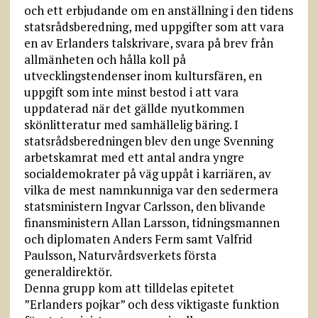
och ett erbjudande om en anställning i den tidens
statsrådsberedning, med uppgifter som att vara
en av Erlanders talskrivare, svara på brev från
allmänheten och hålla koll på
utvecklingstendenser inom kultursfären, en
uppgift som inte minst bestod i att vara
uppdaterad när det gällde nyutkommen
skönlitteratur med samhällelig bäring. I
statsrådsberedningen blev den unge Svenning
arbetskamrat med ett antal andra yngre
socialdemokrater på väg uppåt i karriären, av
vilka de mest namnkunniga var den sedermera
statsministern Ingvar Carlsson, den blivande
finansministern Allan Larsson, tidningsmannen
och diplomaten Anders Ferm samt Valfrid
Paulsson, Naturvårdsverkets första
generaldirektör.
Denna grupp kom att tilldelas epitetet
”Erlanders pojkar” och dess viktigaste funktion