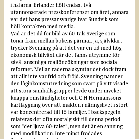
i hälarna. Erlander höll endast två
utannonserade presskonferenser om året, annars
var det hans pressansvarige Ivar Sundvik som
höll kontakten med media.
Vad är det då för bild av 60-tals Sverige som
tonar fram mellan bokens pärmar. Ja, självklart
trycker Svenning på att det var en tid med hög
ekonomisk tillväxt där det fanns utrymme för
såväl ansenliga reallöneökningar som sociala
reformer. Mellan raderna skymtar det dock fram
att allt inte var frid och fröjd. Svenning nämner
den låginkomstutredning som svart på vitt visade
att stora samhällsgrupper levde under mycket
knappa omständigheter och C H Hermanssons
kartläggning över att makten i näringslivet i stort
var koncentrerad till 15 familjer. I backspegeln
relateras det ofta nostalgiskt till denna period
som ”det ljuva 60-talet”, men det är en sanning
med modifikation. Inte minst frodades