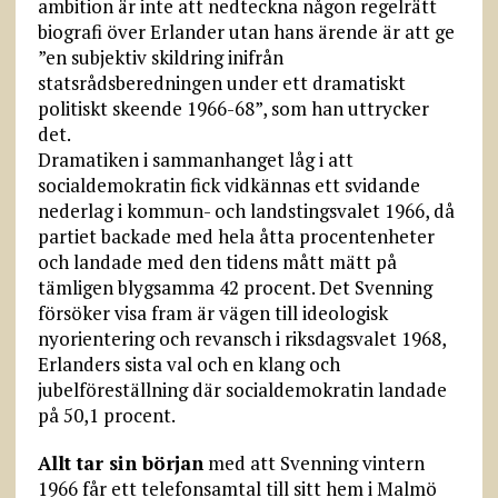
ambition är inte att nedteckna någon regelrätt
biografi över Erlander utan hans ärende är att ge
”en subjektiv skildring inifrån
statsrådsberedningen under ett dramatiskt
politiskt skeende 1966-68”, som han uttrycker
det.
Dramatiken i sammanhanget låg i att
socialdemokratin fick vidkännas ett svidande
nederlag i kommun- och landstingsvalet 1966, då
partiet backade med hela åtta procentenheter
och landade med den tidens mått mätt på
tämligen blygsamma 42 procent. Det Svenning
försöker visa fram är vägen till ideologisk
nyorientering och revansch i riksdagsvalet 1968,
Erlanders sista val och en klang och
jubelföreställning där socialdemokratin landade
på 50,1 procent.
Allt tar sin början
med att Svenning vintern
1966 får ett telefonsamtal till sitt hem i Malmö