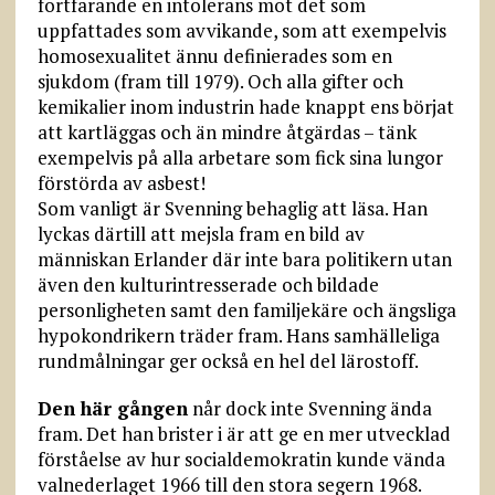
fortfarande en intolerans mot det som
uppfattades som avvikande, som att exempelvis
homosexualitet ännu definierades som en
sjukdom (fram till 1979). Och alla gifter och
kemikalier inom industrin hade knappt ens börjat
att kartläggas och än mindre åtgärdas – tänk
exempelvis på alla arbetare som fick sina lungor
förstörda av asbest!
Som vanligt är Svenning behaglig att läsa. Han
lyckas därtill att mejsla fram en bild av
människan Erlander där inte bara politikern utan
även den kulturintresserade och bildade
personligheten samt den familjekäre och ängsliga
hypokondrikern träder fram. Hans samhälleliga
rundmålningar ger också en hel del lärostoff.
Den här gången
når dock inte Svenning ända
fram. Det han brister i är att ge en mer utvecklad
förståelse av hur socialdemokratin kunde vända
valnederlaget 1966 till den stora segern 1968.