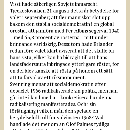
Visst hade säkerligen Sovjets inmarsch i
Tjeckoslovakien 21 augusti detta år betydelse för
valet i september; att fler människor slöt upp
bakom den stabila socialdemokratin i en global
orostid, att jämföra med Per-Albins segerval 1940
– med 53,8 procent av rösterna – mitt under
brinnande världskrig. Dessutom hade Erlander
redan före valet klart aviserat att det skulle bli
hans sista, vilket kan ha bidragit till att hans
landsfadersaura inbringade ytterligare röster, för
en del blev kanske att rösta på honom ett sätt
att ta farväl av ett riksmonument.
Svenning menar att socialdemokratin efter
debaclet 1966 radikaliserade sin politik, men han
går inte i land med att konkretisera hur denna
radikalisering manifesterades. Och i sin
förlängning i vilken mån den spelade en
betydelsefull roll för valvinsten 1968? Vad
handlade det mer om än Olof Palmes tydliga