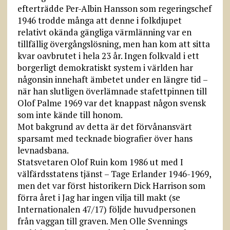
efterträdde Per-Albin Hansson som regeringschef
1946 trodde många att denne i folkdjupet
relativt okända gängliga värmlänning var en
tillfällig övergångslösning, men han kom att sitta
kvar oavbrutet i hela 23 år. Ingen folkvald i ett
borgerligt demokratiskt system i världen har
någonsin innehaft ämbetet under en längre tid –
när han slutligen överlämnade stafettpinnen till
Olof Palme 1969 var det knappast någon svensk
som inte kände till honom.
Mot bakgrund av detta är det förvånansvärt
sparsamt med tecknade biografier över hans
levnadsbana.
Statsvetaren Olof Ruin kom 1986 ut med I
välfärdsstatens tjänst – Tage Erlander 1946-1969,
men det var först historikern Dick Harrison som
förra året i Jag har ingen vilja till makt (se
Internationalen 47/17) följde huvudpersonen
från vaggan till graven. Men Olle Svennings