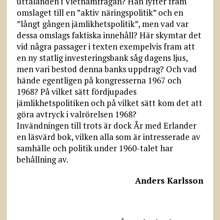
uttalanden i Vietnamfrågan? Han lyfter fram
omslaget till en ”aktiv näringspolitik” och en
”långt gången jämlikhetspolitik”, men vad var
dessa omslags faktiska innehåll? Här skymtar det
vid några passager i texten exempelvis fram att
en ny statlig investeringsbank såg dagens ljus,
men vari bestod denna banks uppdrag? Och vad
hände egentligen på kongresserna 1967 och
1968? På vilket sätt fördjupades
jämlikhetspolitiken och på vilket sätt kom det att
göra avtryck i valrörelsen 1968?
Invändningen till trots är dock År med Erlander
en läsvärd bok, vilken alla som är intresserade av
samhälle och politik under 1960-talet har
behållning av.
Anders Karlsson