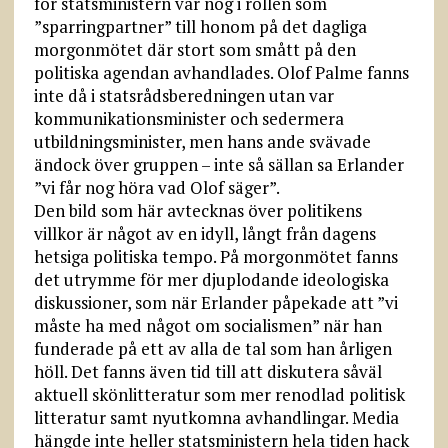
för statsministern var nog i rollen som
”sparringpartner” till honom på det dagliga
morgonmötet där stort som smått på den
politiska agendan avhandlades. Olof Palme fanns
inte då i statsrådsberedningen utan var
kommunikationsminister och sedermera
utbildningsminister, men hans ande svävade
ändock över gruppen – inte så sällan sa Erlander
”vi får nog höra vad Olof säger”.
Den bild som här avtecknas över politikens
villkor är något av en idyll, långt från dagens
hetsiga politiska tempo. På morgonmötet fanns
det utrymme för mer djuplodande ideologiska
diskussioner, som när Erlander påpekade att ”vi
måste ha med något om socialismen” när han
funderade på ett av alla de tal som han årligen
höll. Det fanns även tid till att diskutera såväl
aktuell skönlitteratur som mer renodlad politisk
litteratur samt nyutkomna avhandlingar. Media
hängde inte heller statsministern hela tiden hack