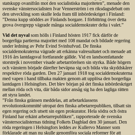
statskupp ovanifrån mot den socialistiska majoriteten”, menade den
svenske vänstersocialisten Ivar Vennerström i en riksdagsdebatt om
den utveckling som skulle leda fram till inbördeskriget i Finland:
”Denna kupp stöddes av Finlands borgare. I förbittring över detta
grova övergrepp vägrade många socialdemokrater delta i valet.”
Vid det nyval
som hölls i Finland hösten 1917 fick därför de
borgerliga partierna majoritet med 108 mandat och bildade regering
under ledning av Pehr Evind Svinhufvud. De finska
socialdemokraterna vägrade att erkänna valresultatet och menade att
1916 års lantdagsval fortfarande gällde. Vid en landsomfattande
storstrejk i november visade arbetarrörelsen sin styrka. Både högern
och vänstern började därefter beväpna sig och bilda vita skyddskårer
respektive röda garden. Den 27 januari 1918 tog socialdemokraterna
med vapen i hand tillbaka makten genom att upplösa den borgerliga
lantdagen i Helsingfors. Det blev början på det finska inbördeskriget
mellan röda och vita, där båda sidor ansåg sig ha den lagliga rätten
att styra landet.
”Från finska gränsen meddelas, att arbetarklassens
revolutionskommitté utropat den finska arbetarrepubliken, tillsatt sin
egen regering och utsett sin egen prokurator. Hela södra och östra
Finland har erkänt arbetarrepubliken”, rapporterade de svenska
vänstersocialisternas tidning Folkets Dagblad den 30 januari. Den
röda regeringen i Helsingfors leddes av Kullervo Manner som
förklarade att man nu skulle genomföra sociala reformer för att