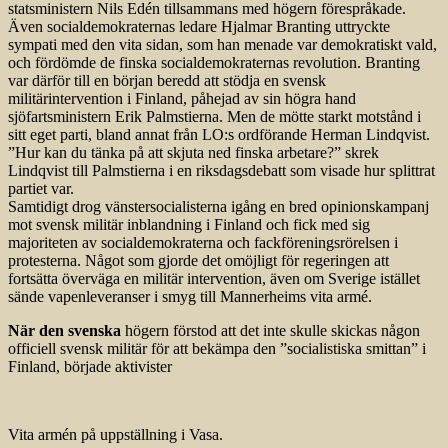
statsministern Nils Edén tillsammans med högern förespråkade.
Även socialdemokraternas ledare Hjalmar Branting uttryckte
sympati med den vita sidan, som han menade var demokratiskt vald,
och fördömde de finska socialdemokraternas revolution. Branting
var därför till en början beredd att stödja en svensk
militärintervention i Finland, påhejad av sin högra hand
sjöfartsministern Erik Palmstierna. Men de mötte starkt motstånd i
sitt eget parti, bland annat från LO:s ordförande Herman Lindqvist.
”Hur kan du tänka på att skjuta ned finska arbetare?” skrek
Lindqvist till Palmstierna i en riksdagsdebatt som visade hur splittrat
partiet var.
Samtidigt drog vänstersocialisterna igång en bred opinionskampanj
mot svensk militär inblandning i Finland och fick med sig
majoriteten av socialdemokraterna och fackföreningsrörelsen i
protesterna. Något som gjorde det omöjligt för regeringen att
fortsätta överväga en militär intervention, även om Sverige istället
sände vapenleveranser i smyg till Mannerheims vita armé.
När den svenska
högern förstod att det inte skulle skickas någon
officiell svensk militär för att bekämpa den ”socialistiska smittan” i
Finland, började aktivister
Vita armén på uppställning i Vasa.