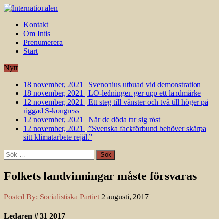
Kontakt
Om Intis
Prenumerera
Start
Nytt
18 november, 2021
|
Svenonius utbuad vid demonstration
18 november, 2021
|
LO-ledningen ger upp ett landmärke
12 november, 2021
|
Ett steg till vänster och två till höger på
riggad S-kongress
12 november, 2021
|
När de döda tar sig röst
12 november, 2021
|
”Svenska fackförbund behöver skärpa
sitt klimatarbete rejält”
Sök
efter:
Folkets landvinningar måste försvaras
Posted By:
Socialistiska Partiet
2 augusti, 2017
Ledaren # 31 2017