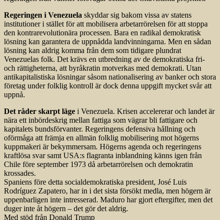
Regeringen i Venezuela
skyddar sig bakom vissa av statens
institutioner i stället för att mobilisera arbetarrörelsen för att stoppa
den kontrarevolutionära processen. Bara en radikal demokratisk
lösning kan garantera de uppnådda landvinningarna. Men en sådan
lösning kan aldrig komma från dem som tidigare plundrat
Venezuelas folk. Det krävs en utbredning av de demokratiska fri-
och rättigheterna, att byråkratin motverkas med demokrati. Utan
antikapitalistiska lösningar såsom nationalisering av banker och stora
företag under folklig kontroll är dock denna uppgift mycket svår att
uppnå.
Det råder skarpt läge
i Venezuela. Krisen accelererar och landet är
nära ett inbördeskrig mellan fattiga som vägrar bli fattigare och
kapitalets bundsförvanter. Regeringens defensiva hållning och
oförmåga att främja en allmän folklig mobilisering mot högerns
kuppmakeri är bekymmersam. Högerns agenda och regeringens
kraftlösa svar samt USA:s flagranta inblandning känns igen från
Chile före september 1973 då arbetarrörelsen och demokratin
krossades.
Spaniens före detta socialdemokratiska president, José Luis
Rodríguez Zapatero, har in i det sista försökt medla, men högern är
uppenbarligen inte intresserad. Maduro har gjort efter­gifter, men det
duger inte åt högern – det gör det aldrig.
Med stöd från Donald Trump