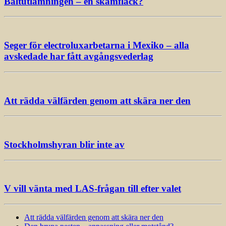
Baltutlämningen – en skamfläck?
Seger för electroluxarbetarna i Mexiko – alla
avskedade har fått avgångsvederlag
Att rädda välfärden genom att skära ner den
Stockholmshyran blir inte av
V vill vänta med LAS-frågan till efter valet
Att rädda välfärden genom att skära ner den