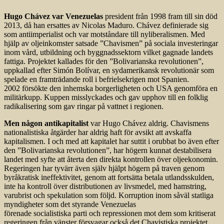
Hugo Chávez var Venezuelas
president från 1998 fram till sin död
2013, då han ersattes av Nicolas Maduro. Chávez definierade sig
som antiimperialist och var motståndare till nyliberalismen. Med
hjälp av oljeinkomster satsade ”Chavismen” på sociala investeringar
inom vård, utbildning och byggnadssektorn vilket gagnade landets
fattiga. Projektet kallades för den ”Bolivarianska revolutionen”,
uppkallad efter Simón Bolívar, en sydamerikansk revolutionär som
spelade en framträdande roll i befrielsekrigen mot Spanien.
2002 försökte den inhemska borgerligheten och USA genomföra en
militärkupp. Kuppen misslyckades och gav upphov till en folklig
radikalisering som gav ringar på vattnet i regionen.
Men någon antikapitalist
var Hugo Chávez aldrig. Chavismens
nationalistiska åtgärder har aldrig haft för avsikt att avskaffa
kapitalismen. I och med att kapitalet har suttit i orubbat bo även efter
den ”Bolivarianska revolutionen”, har högern kunnat destabilisera
landet med syfte att återta den direkta kontrollen över olje­ekonomin.
Regeringen har tyvärr även själv hjälpt högern på traven genom
byråkratisk ineffektivitet, genom att fortsätta betala utlandsskulden,
inte ha kontroll över distributionen av livsmedel, med hamstring,
varubrist och spekulation som följd. Korruption inom såväl statliga
myndigheter som det styrande Venezuelas
förenade socialistiska parti och repressionen mot dem som kritiserat
regeringen från vänster försvagar också det Chavistiska projektet.