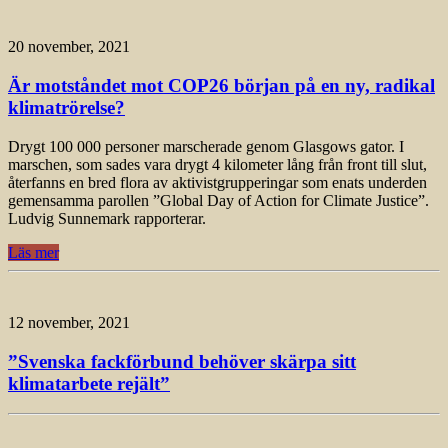
20 november, 2021
Är motståndet mot COP26 början på en ny, radikal
klimatrörelse?
Drygt 100 000 personer marscherade genom Glasgows gator. I
marschen, som sades vara drygt 4 kilometer lång från front till slut,
återfanns en bred flora av aktivistgrupperingar som enats underden
gemensamma parollen ”Global Day of Action for Climate Justice”.
Ludvig Sunnemark rapporterar.
Läs mer
12 november, 2021
”Svenska fackförbund behöver skärpa sitt
klimatarbete rejält”