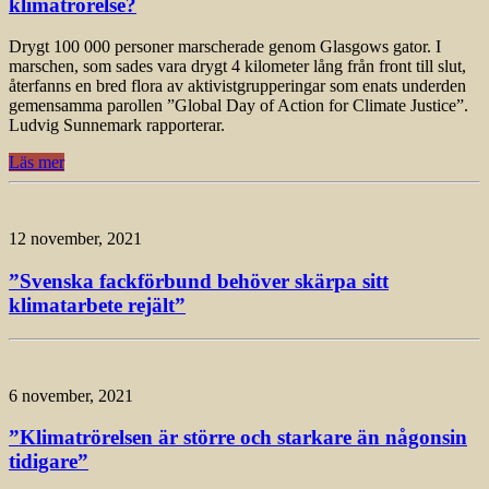
klimatrörelse?
Drygt 100 000 personer marscherade genom Glasgows gator. I
marschen, som sades vara drygt 4 kilometer lång från front till slut,
återfanns en bred flora av aktivistgrupperingar som enats underden
gemensamma parollen ”Global Day of Action for Climate Justice”.
Ludvig Sunnemark rapporterar.
Läs mer
12 november, 2021
”Svenska fackförbund behöver skärpa sitt
klimatarbete rejält”
6 november, 2021
”Klimatrörelsen är större och starkare än någonsin
tidigare”