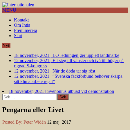
MENU
Kontakt
Om Intis
Prenumerera
Start
Nytt
18 november, 2021
|
LO-ledningen ger upp ett landmärke
12 november, 2021
|
Ett steg till vänster och två till höger på
riggad S-kongress
12 november, 2021
|
När de döda tar sig röst
12 november, 2021
|
”Svenska fackförbund behöver skärpa
sitt klimatarbete rejält”
18 november, 2021
|
Svenonius utbuad vid demonstration
Sök
efter:
Pengarna eller Livet
Posted By:
Peter Widén
12 maj, 2017