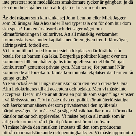
inte presterar som medelålders smakdomare tycker är gångbart, ja då
ska dom helst gå hem och aldrig ta i ett instrument mer.
Är det någon
som kan tänka sej John Lennon eller Mick Jagger
som 20-åringar låta Alexander Bard-typer tala om för dom hur dom
ska spela? Tanken är absurd och det säger något om
klimatförändringen i kulturlivet. Att all mänsklig verksamhet
kommersialiseras under kapitalismen är en given trend. Järnvägar,
åldringsvård, fotboll etc.
Vi har nu till och med kommersiella lekplatser där föräldrar får
betala för att barnen ska leka. Borgerliga politiker klagar över om
kommuner tillhandahåller gratis träning eftersom det blir ”illojal
konkurrens” gentemot privata gym. Man tar sej för pannan! När
kommer de att försöka förbjuda kommunala lekplatser där barnen får
gunga gratis?
Vi kan också se hur unga människor som den ovan citerade Clara
Alm indoktrineras till att acceptera och bejaka. Men vi måste inte
acceptera. Det vi måste är att driva en politik som säger ”Inga vinster
i välfärdssystemen”. Vi måste driva en politik för att återförstatliga
och återkommunalisera det som privatiserats i den nyliberala
härjningsvågen. Vi måste våga säga: Musik handlar om att förmedla
känslor tankar och upplevelse. Vi måste bejaka all musik som är
ärlig och kommer från hjärtat på kompositör och utövare.
Vi måste hävda den musiken i motsats till den som produceras
utifrån marknadstänkande och penningkalkyler. Vi måste uppmuntra