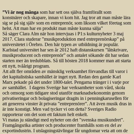
”Vi är nog många
som har sett oss själva framförallt som
konstnärer och skapare, innan vi kom hit. Jag tror att man måste lära
sig se på sig själv som en entreprenör, som liksom vilket företag som
helst. Att man har en produkt man måste kunna sälja”
Så säger Clara Alm när hon intervjuas i P1:s kulturnyheter 3 maj
2017. Clara studerar ”musikproduktion med entreprenörskap” på
universitetet i Örebro. Den här typen av utbildning är populär.
Karlstad universitet har sen år 2012 haft distanskursen ”låtskrivare,
musikproducent och entreprenör” och antalet sökande dit har sedan
starten mer än tredubblats. Så till hösten 2018 kommer man att starta
ett nytt, tvåårigt program.
Att allt fler områden av mänsklig verksamhet förvandlas till varor i
det kapitalistiska samhället är inget nytt. Redan den gamle Karl
Marx pekade på det under 1800-talet. Pengarna tränger i i varje por
av samhället. I dagens Sverige har verksamheter som vård, skola
och omsorg som tidigare stod utanför marknadsekonomin genom
privatiseringar och bolagiseringar dragits in i penningkarusellen för
att generera vinster åt privata ”entreprenörer”. Att även musik dras in
är inte konstigt. Men vad tycker vi om detta? Sveriges Radio
rapporterar om det som ett faktum helt enkelt.
Vi matas ju ständigt med nyheter om det ”svenska musikundret”.
Framgångsrika artister och producenter framhålls som en del av
exportindustrin. I utslagningstävlingar får ungdomar veta att om de