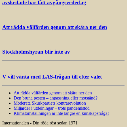
avskedade har fått avgångsvederlag
Att rädda välfärden genom att skära ner den
Stockholmshyran blir inte av
V vill vänta med LAS-frågan till efter valet
Att rädda välfärden genom att skära ner den
Den bruna pesten – anpassning eller motstånd?
Moderata Skurkpartiets kontrarevolution
Miljarder i utdelningar – trots pandemistöd
Klimatomställningen är inte längre en kunskapsfråga!
Internationalen - Din röda röst sedan 1971