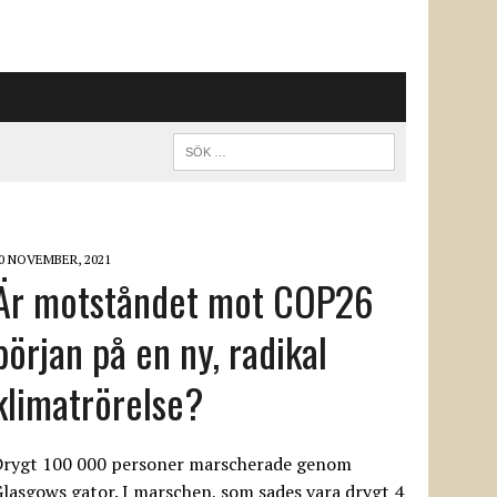
0 NOVEMBER, 2021
Är motståndet mot COP26
början på en ny, radikal
klimatrörelse?
Drygt 100 000 personer marscherade genom
lasgows gator. I marschen, som sades vara drygt 4