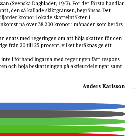
assan (Svenska Dagbladet, 19/3). För det första handlar
katt, den så kallade skiktgränsen, begränsas. Det
ljarder kronor i ökade skatteintäkter. I
nkomst på över 38 200 kronor i månaden som berörs
an enats med regeringen om att höja skatten för den
e från 20 till 25 procent, vilket beräknas ge ett
nte i förhandlingarna med regering­en fått respons
ten och höja beskattningen på aktieutdelningar samt
Anders Karlsson