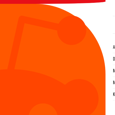
A
D
M
M
K