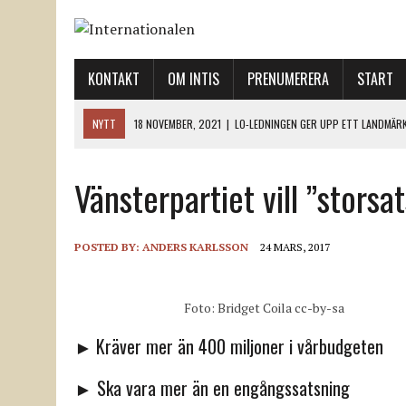
KONTAKT
OM INTIS
PRENUMERERA
START
NYTT
18 NOVEMBER, 2021
|
LO-LEDNINGEN GER UPP ETT LANDMÄR
12 NOVEMBER, 2021
|
ETT STEG TILL VÄNSTER OCH TVÅ TILL HÖGER 
Vänsterpartiet vill ”storsa
12 NOVEMBER, 2021
|
NÄR DE DÖDA TAR SIG RÖST
12 NOVEMBER, 2021
|
”SVENSKA FACKFÖRBUND BEHÖVER SKÄRPA SITT
18 NOVEMBER, 2021
|
SVENONIUS UTBUAD VID DEMONSTRATION
POSTED BY:
ANDERS KARLSSON
24 MARS, 2017
Foto: Bridget Coila cc-by-sa
► Kräver mer än 400 miljoner i vårbudgeten
► Ska vara mer än en engångssatsning