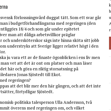
k
erna
b
svensk förlossningsvård duggat tätt. Som ett svar går
t man i budgetförhandlingarna med regeringen (den
A
ntliggörs 18/4 och som går under epitetet
r
ver man att dåliga arbetsvillkor präglar
 och undersköterskor sägs inte hinna sköta sitt jobb
om understryks att Sverige ligger relativt högt i den
dor.
er ska ju vara ett av de finaste ögonblicken i ens liv men
man vet att det är ont om platser och man läser
 det här och göra en riktig storsatsning på
iledaren Jonas Sjöstedt till Ekot.
med regering­en?
oppas att det blir mer den här gången, och att det inte
sätter, förtydligar Sjöstedt.
nomisk-politiska talesperson Ulla Andersson, två
ommit överens med regeringen om, och vilket