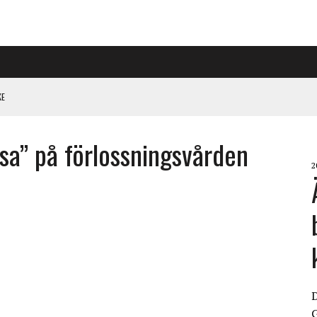
KE
PÅ RIGGAD S-KONGRESS
tsa” på förlossningsvården
2
 KLIMATARBETE REJÄLT”
G