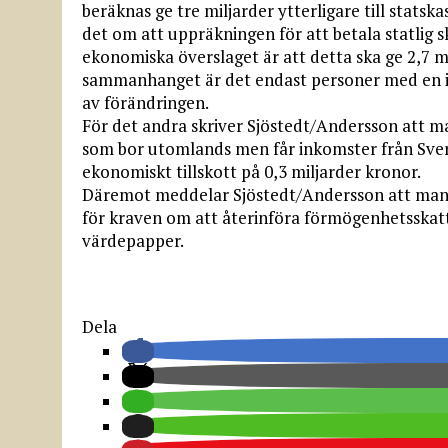
beräknas ge tre miljarder ytterligare till statsk
det om att uppräkningen för att betala statlig s
ekonomiska överslaget är att detta ska ge 2,7 mi
sammanhanget är det endast personer med en i
av förändringen.
För det andra skriver Sjöstedt/Andersson att m
som bor utomlands men får inkomster från Sverig
ekonomiskt tillskott på 0,3 miljarder kronor.
Däremot meddelar Sjöstedt/Andersson att man i
för kraven om att återinföra förmögenhets­skat
värdepapper.
Dela