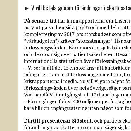
► V vill betala genom förändringar i skattesats
På senare tid
har larmrapporterna om krisen i 
nu V ut på sin hemsida (16/3) och meddelar at
komplettering av 2017-års statsbudget som offe
”vårbudgeten”) kräver ”storsatsningar”. Här skri
förlossningsvården. Barnmorskor, sjuksköterskor
och de oroar sig över patientsäkerheten. Dessut
internationella statistiken över förlossningsska
– Vi ser ju att det är en stor kris: att bli föräld
många ser fram mot förlossningen med oro, för 
krisrapporterna i media. Nu vill vi göra något åt
förlossningsvården över hela Sverige, säger part
Vad har då V för utgångsbud i förhandlingarna 
– Förra gången fick vi 400 miljoner per år. Jag h
bara blir en engångssatsning utan något som fort
Därtill presenterar Sjöstedt,
och partiets eko
förändringar av skatterna som man säger sig k