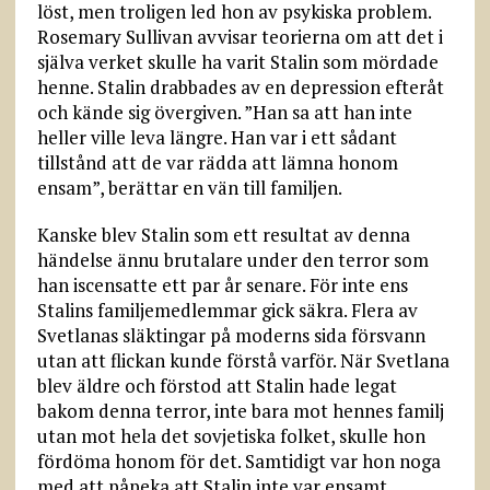
löst, men troligen led hon av psykiska problem.
Rosemary Sullivan avvisar teorierna om att det i
själva verket skulle ha varit Stalin som mördade
henne. Stalin drabbades av en depression efteråt
och kände sig övergiven. ”Han sa att han inte
heller ville leva längre. Han var i ett sådant
tillstånd att de var rädda att lämna honom
ensam”, berättar en vän till familjen.
Kanske blev Stalin som ett resultat av denna
händelse ännu brutalare under den terror som
han iscensatte ett par år senare. För inte ens
Stalins familjemedlemmar gick säkra. Flera av
Svetlanas släktingar på moderns sida försvann
utan att flickan kunde förstå varför. När Svetlana
blev äldre och förstod att Stalin hade legat
bakom denna terror, inte bara mot hennes familj
utan mot hela det sovjetiska folket, skulle hon
fördöma honom för det. Samtidigt var hon noga
med att påpeka att Stalin inte var ensamt