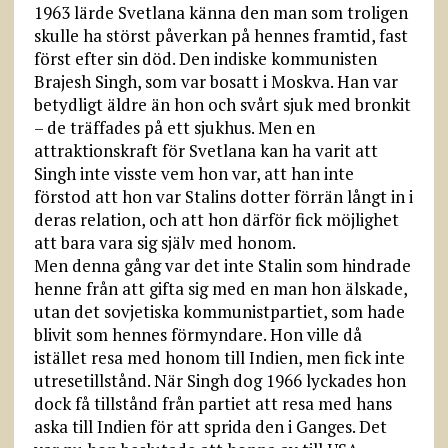
1963 lärde Svetlana känna den man som troligen
skulle ha störst påverkan på hennes framtid, fast
först efter sin död. Den indiske kommunisten
Brajesh Singh, som var bosatt i Moskva. Han var
betydligt äldre än hon och svårt sjuk med bronkit
– de träffades på ett sjukhus. Men en
attraktionskraft för Svetlana kan ha varit att
Singh inte visste vem hon var, att han inte
förstod att hon var Stalins dotter förrän långt in i
deras relation, och att hon därför fick möjlighet
att bara vara sig själv med honom.
Men denna gång var det inte Stalin som hindrade
henne från att gifta sig med en man hon älskade,
utan det sovjetiska kommunistpartiet, som hade
blivit som hennes förmyndare. Hon ville då
istället resa med honom till Indien, men fick inte
utresetillstånd. När Singh dog 1966 lyckades hon
dock få tillstånd från partiet att resa med hans
aska till Indien för att sprida den i Ganges. Det