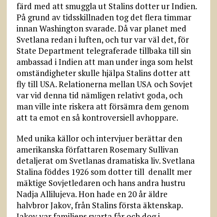
färd med att smuggla ut Stalins dotter ur Indien.
På grund av tidsskillnaden tog det flera timmar
innan Washington svarade. Då var planet med
Svetlana redan i luften, och tur var väl det, för
State Department telegraferade tillbaka till sin
ambassad i Indien att man under inga som helst
omständigheter skulle hjälpa Stalins dotter att
fly till USA. Relationerna mellan USA och Sovjet
var vid denna tid nämligen relativt goda, och
man ville inte riskera att försämra dem genom
att ta emot en så kontroversiell avhoppare.
Med unika källor och intervjuer berättar den
amerikanska författaren Rosemary Sullivan
detaljerat om Svetlanas dramatiska liv. Svetlana
Stalina föddes 1926 som dotter till denallt mer
mäktige Sovjetledaren och hans andra hustru
Nadja Allilujeva. Hon hade en 20 år äldre
halvbror Jakov, från Stalins första äktenskap.
Jakov var familjens svarta får och dog i