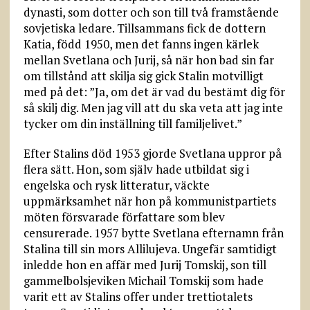
dynasti, som dotter och son till två framstående
sovjetiska ledare. Tillsammans fick de dottern
Katia, född 1950, men det fanns ingen kärlek
mellan Svetlana och Jurij, så när hon bad sin far
om tillstånd att skilja sig gick Stalin motvilligt
med på det: ”Ja, om det är vad du bestämt dig för
så skilj dig. Men jag vill att du ska veta att jag inte
tycker om din inställning till familjelivet.”
Efter Stalins död 1953 gjorde Svetlana uppror på
flera sätt. Hon, som själv hade utbildat sig i
engelska och rysk litteratur, väckte
uppmärksamhet när hon på kommunistpartiets
möten försvarade författare som blev
censurerade. 1957 bytte Svetlana efternamn från
Stalina till sin mors Allilujeva. Ungefär samtidigt
inledde hon en affär med Jurij Tomskij, son till
gammelbolsjeviken Michail Tomskij som hade
varit ett av Stalins offer under trettiotalets