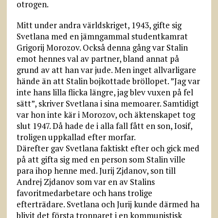
otrogen.
Mitt under andra världskriget, 1943, gifte sig
Svetlana med en jämngammal studentkamrat
Grigorij Morozov. Också denna gång var Stalin
emot hennes val av partner, bland annat på
grund av att han var jude. Men inget allvarligare
hände än att Stalin bojkottade bröllopet. ”Jag var
inte hans lilla flicka längre, jag blev vuxen på fel
sätt”, skriver Svetlana i sina memoarer. Samtidigt
var hon inte kär i Morozov, och äktenskapet tog
slut 1947. Då hade de i alla fall fått en son, Iosif,
troligen uppkallad efter morfar.
Därefter gav Svetlana faktiskt efter och gick med
på att gifta sig med en person som Stalin ville
para ihop henne med. Jurij Zjdanov, son till
Andrej Zjdanov som var en av Stalins
favoritmedarbetare och hans trolige
efterträdare. Svetlana och Jurij kunde därmed ha
blivit det första tronparet i en kommunistisk