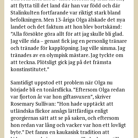
att flytta till det land där han var född och där
Stalinkulten fortfarande var riktigt stark bland
befolkningen. Men 13-åriga Olga älskade det nya
landet och det faktum att hon blev bortskämd:
”Alla försökte göra allt för att jag skulle bli glad.
Jag ville rida – genast fick jag en personlig tränare
och tränade för kapplöpning. Jag ville simma. Jag
tränades av en olympisk mästare. Jag tyckte om
att teckna. Plötsligt gick jag på det främsta
konstinstitutet.”
Samtidigt uppstod ett problem när Olga nu
började bli en tonårsflicka. ”Eftersom Olga redan
var fjorton år var hon giftasvuxen”, skriver
Rosemary Sullivan: ”Hon hade upptäckt att
utländska flickor ansågs lättfärdiga enligt
georgiernas sätt att se på saken, och eftersom
hon redan var lång och vacker var hon ett lovligt
byte.” Det fanns en kaukasisk tradition att