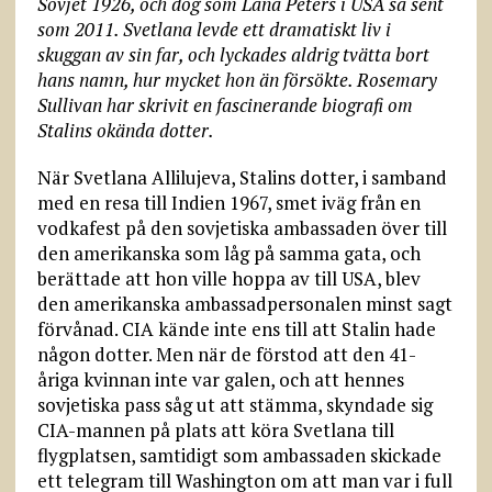
Sovjet 1926, och dog som Lana Peters i USA så sent
som 2011. Svetlana levde ett dramatiskt liv i
skuggan av sin far, och lyckades aldrig tvätta bort
hans namn, hur mycket hon än försökte. Rosemary
Sullivan har skrivit en fascinerande biografi om
Stalins okända dotter.
När Svetlana Allilujeva, Stalins dotter, i samband
med en resa till Indien 1967, smet iväg från en
vodkafest på den sovjetiska ambassaden över till
den amerikanska som låg på samma gata, och
berättade att hon ville hoppa av till USA, blev
den amerikanska ambassadpersonalen minst sagt
förvånad. CIA kände inte ens till att Stalin hade
någon dotter. Men när de förstod att den 41-
åriga kvinnan inte var galen, och att hennes
sovjetiska pass såg ut att stämma, skyndade sig
CIA-mannen på plats att köra Svetlana till
flygplatsen, samtidigt som ambassaden skickade
ett telegram till Washington om att man var i full