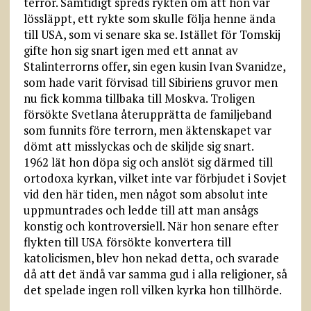
terror. Samtidigt spreds rykten om att hon var
lössläppt, ett rykte som skulle följa henne ända
till USA, som vi senare ska se. Istället för Tomskij
gifte hon sig snart igen med ett annat av
Stalinterrorns offer, sin egen kusin Ivan Svanidze,
som hade varit förvisad till Sibiriens gruvor men
nu fick komma tillbaka till Moskva. Troligen
försökte Svetlana återupprätta de familjeband
som funnits före terrorn, men äktenskapet var
dömt att misslyckas och de skiljde sig snart.
1962 lät hon döpa sig och anslöt sig därmed till
ortodoxa kyrkan, vilket inte var förbjudet i Sovjet
vid den här tiden, men något som absolut inte
uppmuntrades och ledde till att man ansågs
konstig och kontroversiell. När hon senare efter
flykten till USA försökte konvertera till
katolicismen, blev hon nekad detta, och svarade
då att det ändå var samma gud i alla religioner, så
det spelade ingen roll vilken kyrka hon tillhörde.