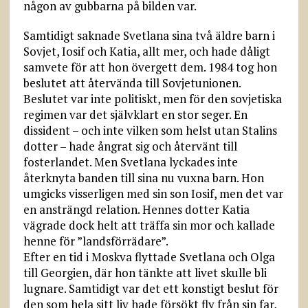
någon av gubbarna på bilden var.
Samtidigt saknade Svetlana sina två äldre barn i
Sovjet, Iosif och Katia, allt mer, och hade dåligt
samvete för att hon övergett dem. 1984 tog hon
beslutet att återvända till Sovjetunionen.
Beslutet var inte politiskt, men för den sovjetiska
regimen var det självklart en stor seger. En
dissident – och inte vilken som helst utan Stalins
dotter – hade ångrat sig och återvänt till
fosterlandet. Men Svetlana lyckades inte
återknyta banden till sina nu vuxna barn. Hon
umgicks visserligen med sin son Iosif, men det var
en ansträngd relation. Hennes dotter Katia
vägrade dock helt att träffa sin mor och kallade
henne för ”landsförrädare”.
Efter en tid i Moskva flyttade Svetlana och Olga
till Georgien, där hon tänkte att livet skulle bli
lugnare. Samtidigt var det ett konstigt beslut för
den som hela sitt liv hade försökt fly från sin far,