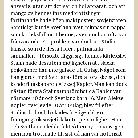
ansvarig, utan att det var en hel apparat, och att
många av hennes fars medbrottslingar
fortfarande hade höga maktposter i sovjetstaten.
Samtidigt kunde Svetlana även minnas sin pappa
som kärleksfull mot henne, även om han ofta var
frånvarande. Ett problem var dock att Stalin –
kanske som de flesta fäder i patriarkala
samhällen – försökte lägga sig i hennes kärleksliv.
Stalin hade dessutom möjligheten att skicka
pojkvänner han inte gillade till Gulag. Något som
han gjorde med Svetlanas första förälskelse, den
kände filmskaparen Aleksej Kapler. Man kan dock
nästan förstå Stalins upprördhet då Kapler var
närmare 40 år och Svetlana bara 16. Men Aleksej
Kapler överlevde 10 år i Gulag, blev fri efter
Stalins död och lyckades återigen bli en
framgångsrik sovjetisk kulturpersonlighet. Han
och Svetlana inledde faktiskt en ny romans igen,
men hon tröttnade till sist då han var notoriskt