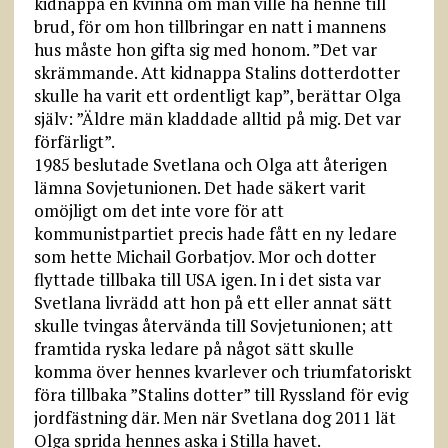
kidnappa en kvinna om man ville ha henne till
brud, för om hon tillbringar en natt i mannens
hus måste hon gifta sig med honom. ”Det var
skrämmande. Att kidnappa Stalins dotterdotter
skulle ha varit ett ordentligt kap”, berättar Olga
själv: ”Äldre män kladdade alltid på mig. Det var
förfärligt”.
1985 beslutade Svetlana och Olga att återigen
lämna Sovjetunionen. Det hade säkert varit
omöjligt om det inte vore för att
kommunistpartiet precis hade fått en ny ledare
som hette Michail Gorbatjov. Mor och dotter
flyttade tillbaka till USA igen. In i det sista var
Svetlana livrädd att hon på ett eller annat sätt
skulle tvingas återvända till Sovjetunionen; att
framtida ryska ledare på något sätt skulle
komma över hennes kvarlever och triumfatoriskt
föra tillbaka ”Stalins dotter” till Ryssland för evig
jordfästning där. Men när Svetlana dog 2011 lät
Olga sprida hennes aska i Stilla havet.