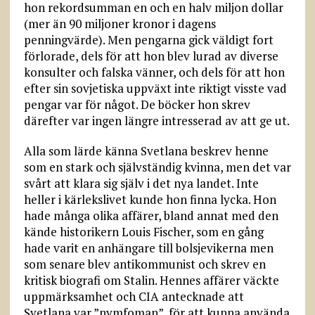
hon rekordsumman en och en halv miljon dollar
(mer än 90 miljoner kronor i dagens
penningvärde). Men pengarna gick väldigt fort
förlorade, dels för att hon blev lurad av diverse
konsulter och falska vänner, och dels för att hon
efter sin sovjetiska uppväxt inte riktigt visste vad
pengar var för något. De böcker hon skrev
därefter var ingen längre intresserad av att ge ut.
Alla som lärde känna Svetlana beskrev henne
som en stark och självständig kvinna, men det var
svårt att klara sig själv i det nya landet. Inte
heller i kärlekslivet kunde hon finna lycka. Hon
hade många olika affärer, bland annat med den
kände historikern Louis Fischer, som en gång
hade varit en anhängare till bolsjevikerna men
som senare blev antikommunist och skrev en
kritisk biografi om Stalin. Hennes affärer väckte
uppmärksamhet och CIA antecknade att
Svetlana var ”nymfoman”, för att kunna använda