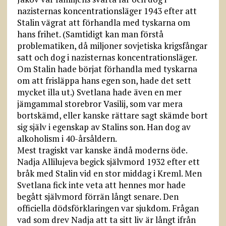
nazisternas koncentrationsläger 1943 efter att
Stalin vägrat att förhandla med tyskarna om
hans frihet. (Samtidigt kan man förstå
problematiken, då miljoner sovjetiska krigsfångar
satt och dog i nazisternas koncentrationsläger.
Om Stalin hade börjat förhandla med tyskarna
om att frisläppa hans egen son, hade det sett
mycket illa ut.) Svetlana hade även en mer
jämgammal storebror Vasilij, som var mera
bortskämd, eller kanske rättare sagt skämde bort
sig själv i egenskap av Stalins son. Han dog av
alkoholism i 40-årsåldern.
Mest tragiskt var kanske ändå moderns öde.
Nadja Allilujeva begick självmord 1932 efter ett
bråk med Stalin vid en stor middag i Kreml. Men
Svetlana fick inte veta att hennes mor hade
begått självmord förrän långt senare. Den
officiella dödsförklaringen var sjukdom. Frågan
vad som drev Nadja att ta sitt liv är långt ifrån