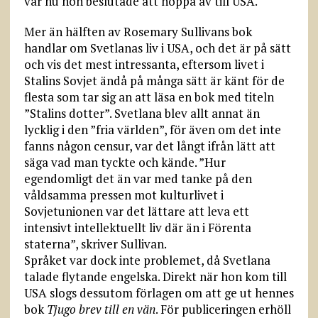
var nu hon beslutade att hoppa av till USA.
Mer än hälften av Rosemary Sullivans bok
handlar om Svetlanas liv i USA, och det är på sätt
och vis det mest intressanta, eftersom livet i
Stalins Sovjet ändå på många sätt är känt för de
flesta som tar sig an att läsa en bok med titeln
”Stalins dotter”. Svetlana blev allt annat än
lycklig i den ”fria världen”, för även om det inte
fanns någon censur, var det långt ifrån lätt att
säga vad man tyckte och kände. ”Hur
egendomligt det än var med tanke på den
våldsamma pressen mot kulturlivet i
Sovjetunionen var det lättare att leva ett
intensivt intellektuellt liv där än i Förenta
staterna”, skriver Sullivan.
Språket var dock inte problemet, då Svetlana
talade flytande engelska. Direkt när hon kom till
USA slogs dessutom förlagen om att ge ut hennes
bok
Tjugo brev till en vän
. För publiceringen erhöll