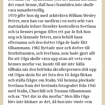
det emot henne, ifall hon i framtiden inte skulle
vara samarbetsvillig.
1970 gifte hon sig med arkitekten William Wesley
Peters, men han var medlem i en sorts sekt vars
matriarkala ledare försökte kontrollera Svetlana
och ta hennes pengar. Efter ett par år fick hon
nog och lämnade Peters, men behöll hans
efternamn och den dotter Olga de hade fått
tillsammans. 1982 flyttade mor och dotter till
Storbritannien, och Svetlana, som hade gjort allt
för att Olga skulle växa upp utan att veta vem
hennes morfar var, kunde till sist inte hålla
tillbaka när den brittiska skvallerpressen dök upp
vid Olgas skola för att fota den 10-åriga flickan
och ställa frågor om Stalin. Väl hemma plockade
Svetlana fram det berömda fotografiet från 1945
med Stalin, Churchill och Truman tillsammans
och sa: ”Det där är din morfar.” Men lilla Olga
blev inte klokare av det, då hon inte visste vem