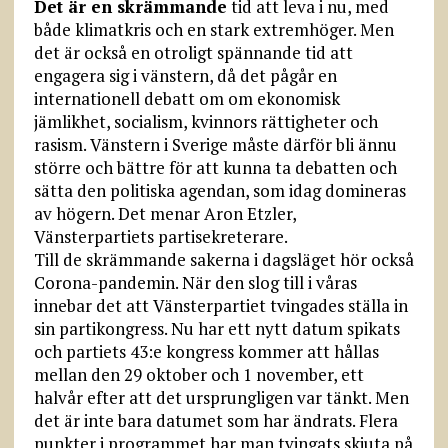
Det är en skrämmande
tid att leva i nu, med
både klimatkris och en stark extremhöger. Men
det är också en otroligt spännande tid att
engagera sig i vänstern, då det pågår en
internationell debatt om om ekonomisk
jämlikhet, socialism, kvinnors rättigheter och
rasism. Vänstern i Sverige måste därför bli ännu
större och bättre för att kunna ta debatten och
sätta den politiska agendan, som idag domineras
av högern. Det menar Aron Etzler,
Vänsterpartiets partisekreterare.
Till de skrämmande sakerna i dagsläget hör också
Corona-pandemin. När den slog till i våras
innebar det att Vänsterpartiet tvingades ställa in
sin partikongress. Nu har ett nytt datum spikats
och partiets 43:e kongress kommer att hållas
mellan den 29 oktober och 1 november, ett
halvår efter att det ursprungligen var tänkt. Men
det är inte bara datumet som har ändrats. Flera
punkter i programmet har man tvingats skjuta på