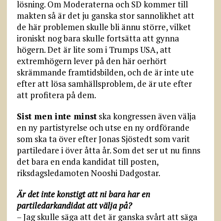
lösning. Om Moderaterna och SD kommer till
makten så är det ju ganska stor sannolikhet att
de här problemen skulle bli ännu större, vilket
ironiskt nog bara skulle fortsätta att gynna
högern. Det är lite som i Trumps USA, att
extremhögern lever på den här oerhört
skrämmande framtidsbilden, och de är inte ute
efter att lösa samhällsproblem, de är ute efter
att profitera på dem.
Sist men inte minst
ska kongressen även välja
en ny partistyrelse och utse en ny ordförande
som ska ta över efter Jonas Sjöstedt som varit
partiledare i över åtta år. Som det ser ut nu finns
det bara en enda kandidat till posten,
riksdagsledamoten Nooshi Dadgostar.
Är det inte konstigt att ni bara har en
partiledarkandidat att välja på?
– Jag skulle säga att det är ganska svårt att säga