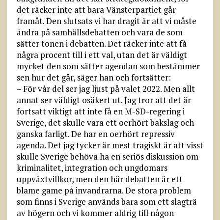
det räcker inte att bara Vänsterpartiet går
framåt. Den slutsats vi har dragit är att vi måste
ändra på samhällsdebatten och vara de som
sätter tonen i debatten. Det räcker inte att få
några procent till i ett val, utan det är väldigt
mycket den som sätter agendan som bestämmer
sen hur det går, säger han och fortsätter:
– För vår del ser jag ljust på valet 2022. Men allt
annat ser väldigt osäkert ut. Jag tror att det är
fortsatt viktigt att inte få en M-SD-regering i
Sverige, det skulle vara ett oerhört bakslag och
ganska farligt. De har en oerhört repressiv
agenda. Det jag tycker är mest tragiskt är att visst
skulle Sverige behöva ha en seriös diskussion om
kriminalitet, integration och ungdomars
uppväxtvillkor, men den här debatten är ett
blame game på invandrarna. De stora problem
som finns i Sverige används bara som ett slagträ
av högern och vi kommer aldrig till någon