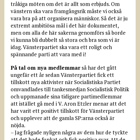
tråkiga möten om det är allt som erbjuds. Om
vänstern ska vara framgångsrik måste vi också
vara bra på att organisera människor. Så det är ju
extremt ambitiösa mål i det här dokumentet,
men om alla de här sakerna genomförs så borde
vi kunna bli dubbelt så stora och bra som vi är
idag. Vänsterpartiet ska vara ett roligt och
spännande parti att vara med i!
På tal om nya medlemmar
så har det gått
ungefär ett år sedan Vänsterpartiet fick ett
tillskott nya aktivister när Socialistiska Partiet
omvandlades till tanke­smedjan Socialistisk Politik
och uppmanade sina tidigare partimedlemmar
att istället gå med i V. Aron Etzler menar att det
har varit ett positivt tillskott för Vänsterpartiet
och upplever att de gamla SP:arna också är
nöjda.
– Jag frågade nyligen några av dem hur de tyckte
att det hade funkat och fick positiva svar. Att de