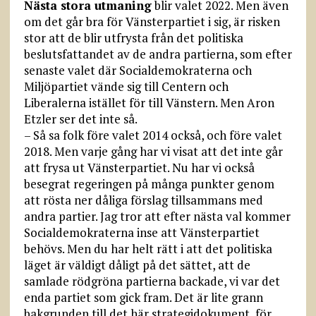
Nästa stora utmaning
blir valet 2022. Men även
om det går bra för Vänsterpartiet i sig, är risken
stor att de blir utfrysta från det politiska
beslutsfattandet av de andra partierna, som efter
senaste valet där Socialdemokraterna och
Miljöpartiet vände sig till Centern och
Liberalerna istället för till Vänstern. Men Aron
Etzler ser det inte så.
– Så sa folk före valet 2014 också, och före valet
2018. Men varje gång har vi visat att det inte går
att frysa ut Vänsterpartiet. Nu har vi också
besegrat regeringen på många punkter genom
att rösta ner dåliga förslag tillsammans med
andra partier. Jag tror att efter nästa val kommer
Socialdemokraterna inse att Vänsterpartiet
behövs. Men du har helt rätt i att det politiska
läget är väldigt dåligt på det sättet, att de
samlade rödgröna partierna backade, vi var det
enda partiet som gick fram. Det är lite grann
bakgrunden till det här strategi­dokument, för