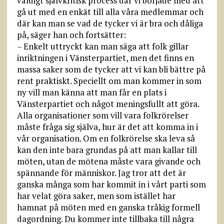
väldigt självkritisk process där vi började med att
gå ut med en enkät till alla våra medlemmar och
där kan man se vad de tycker vi är bra och dåliga
på, säger han och fortsätter:
– Enkelt uttryckt kan man säga att folk gillar
inriktningen i Vänsterpartiet, men det finns en
massa saker som de tycker att vi kan bli bättre på
rent praktiskt. Speciellt om man kommer in som
ny vill man känna att man får en plats i
Vänsterpartiet och något meningsfullt att göra.
Alla organisationer som vill vara folkrörelser
måste fråga sig själva, hur är det att komma in i
vår organisation. Om en folkrörelse ska leva så
kan den inte bara grundas på att man kallar till
möten, utan de mötena måste vara givande och
spännande för människor. Jag tror att det är
ganska många som har kommit in i vårt parti som
har velat göra saker, men som istället har
hamnat på möten med en ganska tråkig formell
dagordning. Du kommer inte tillbaka till några