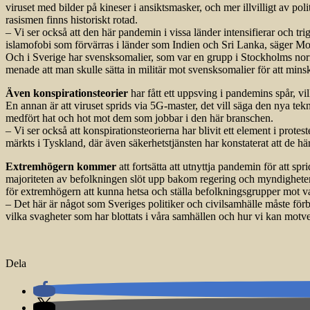
viruset med bilder på kineser i ansiktsmasker, och mer illvilligt av po
rasismen finns historiskt rotad.
– Vi ser också att den här pandemin i vissa länder inten­sifierar och t
islam­ofobi som förvärras i länder som Indien och Sri Lanka, säger M
Och i Sverige har svensk­somalier, som var en grupp i Stockholms norr
menade att man skulle sätta in militär mot svensksomalier för att mins
Även konspirationsteorier
har fått ett uppsving i pandemins spår, vi
En annan är att viruset sprids via 5G-master, det vill säga den nya tek
medfört hat och hot mot dem som jobbar i den här branschen.
– Vi ser också att konspirationsteorierna har blivit ett element i pro
märkts i Tyskland, där även säkerhetstjänsten har konstaterat att de h
Extremhögern kommer
att fortsätta att utnyttja pandemin för att s
majoriteten av befolkningen slöt upp bakom regering och myndigheter 
för extremhögern att kunna hetsa och ställa befolkningsgrupper mot v
– Det här är något som Sveriges politiker och civilsamhälle måste förbe
vilka svagheter som har blottats i våra samhällen och hur vi kan motv
Dela