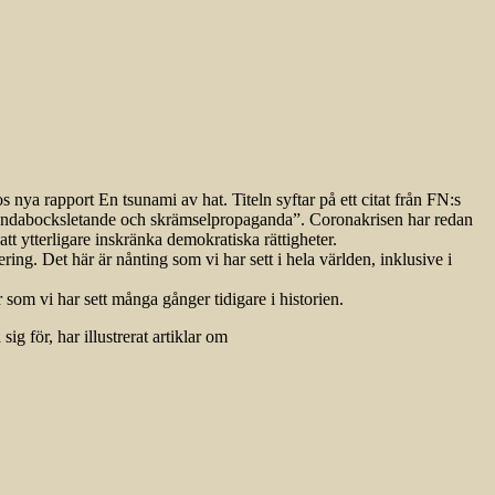
 nya rapport En tsunami av hat. Titeln syftar på ett citat från FN:s
 syndabocksletande och skrämselpropaganda”. Coronakrisen har redan
tt ytterligare inskränka demokratiska rättigheter.
ing. Det här är nånting som vi har sett i hela världen, inklusive i
r som vi har sett många gånger tidigare i historien.
ig för, har illustrerat artiklar om