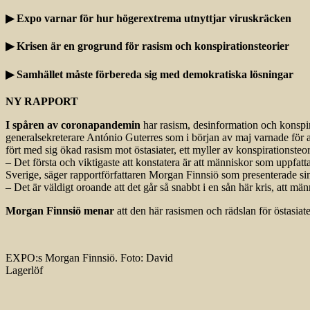
▶ Expo varnar för hur högerextrema utnyttjar viruskräcken
▶ Krisen är en grogrund för rasism och konspirationsteorier
▶ Samhället måste förbereda sig med demokratiska lösningar
NY RAPPORT
I spåren av coronapandemin
har rasism, desinformation och konspira
generalsekreterare António Guterres som i början av maj varnade för
fört med sig ökad rasism mot östasiater, ett myller av konspirationsteo
– Det första och viktigaste att konstatera är att människor som uppfatt
Sverige, säger rapportförfattaren Morgan Finnsiö som presenterade sin 
– Det är väldigt oroande att det går så snabbt i en sån här kris, att mä
Morgan Finnsiö menar
att den här rasismen och rädslan för östasiate
EXPO:s Morgan Finnsiö. Foto: David
Lagerlöf