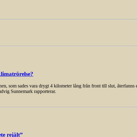
limatrörelse?
som sades vara drygt 4 kilometer lång från front till slut, återfanns 
udvig Sunnemark rapporterar.
e rejält”