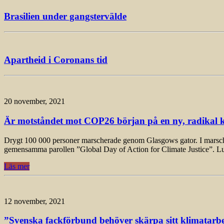
Brasilien under gangstervälde
Apartheid i Coronans tid
20 november, 2021
Är motståndet mot COP26 början på en ny, radikal k
Drygt 100 000 personer marscherade genom Glasgows gator. I marschen, 
gemensamma parollen ”Global Day of Action for Climate Justice”. L
Läs mer
12 november, 2021
”Svenska fackförbund behöver skärpa sitt klimatarbet