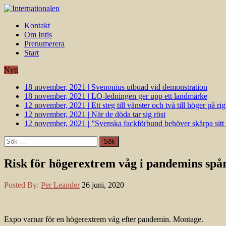
Kontakt
Om Intis
Prenumerera
Start
Nytt
18 november, 2021
|
Svenonius utbuad vid demonstration
18 november, 2021
|
LO-ledningen ger upp ett landmärke
12 november, 2021
|
Ett steg till vänster och två till höger på 
12 november, 2021
|
När de döda tar sig röst
12 november, 2021
|
”Svenska fackförbund behöver skärpa sitt k
Sök
efter:
Risk för högerextrem våg i pandemins spå
Posted By:
Per Leander
26 juni, 2020
Expo varnar för en högerextrem våg efter pandemin. Montage.