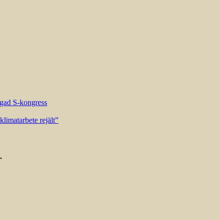
riggad S-kongress
limatarbete rejält”
r