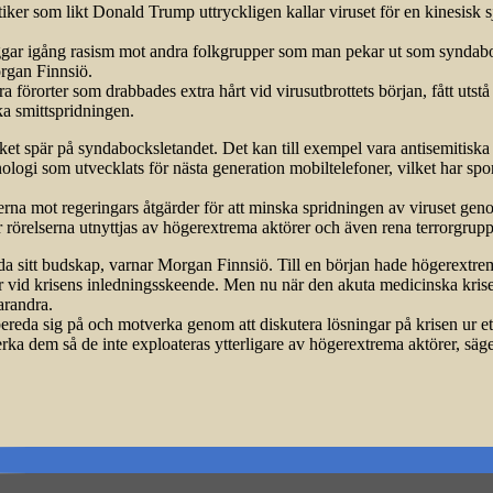
litiker som likt Donald Trump uttryckligen kallar viruset för en kinesis
riggar igång rasism mot andra folkgrupper som man pekar ut som synda­boc
organ Finnsiö.
a förorter som drabbades extra hårt vid virusutbrottets början, fått ut
ka smittspridningen.
lket spär på syndabocksletandet. Det kan till exempel vara antisemitisk
nologi som utvecklats för nästa generation mobiltelefoner, vilket har spo
testerna mot regeringars åtgärder för att minska spridningen av viruset g
är rörelserna utnyttjas av högerextrema aktörer och även rena terrorgrup
prida sitt budskap, varnar Morgan Finnsiö. Till en början hade högerextr
vid krisens inledningsskeende. Men nu när den akuta medicinska krisen
arandra.
reda sig på och motverka genom att diskutera lösningar på krisen ur ett 
erka dem så de inte exploateras ytterligare av högerextrema aktörer, sä