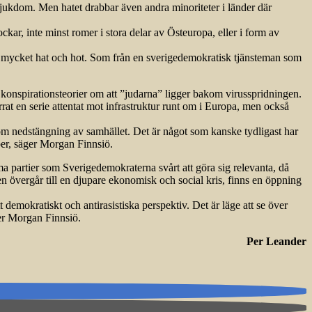
k sjukdom. Men hatet drabbar även andra minoriteter i länder där
kar, inte minst romer i stora delar av Östeuropa, eller i form av
stå mycket hat och hot. Som från en sverigedemokratisk tjänsteman som
a konspirationsteorier om att ”judarna” ligger bakom virusspridningen.
rrat en serie attentat mot infrastruktur runt om i Europa, men också
enom nedstängning av samhället. Det är något som kanske tydligast har
per, säger Morgan Finnsiö.
ema partier som Sverigedemokraterna svårt att göra sig relevanta, då
 övergår till en djupare ekonomisk och social kris, finns en öppning
demokratiskt och antirasistiska perspektiv. Det är läge att se över
ger Morgan Finnsiö.
Per Leander