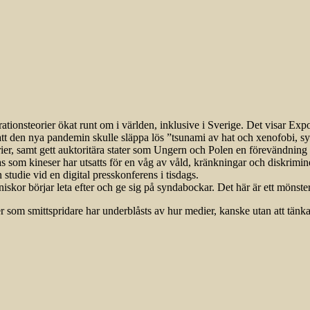
tionsteorier ökat runt om i världen, inklusive i Sverige. Det visar Expos
 att den nya pandemin skulle släppa lös ”tsunami av hat och xenofobi,
rier, samt gett auktoritära stater som Ungern och Polen en förevändning a
as som kineser har utsatts för en våg av våld, kränkningar och diskriminer
studie vid en digital presskonferens i tisdags.
nniskor börjar leta efter och ge sig på syndabockar. Det här är ett mönste
r som smittspridare har underblåsts av hur medier, kanske utan att tänka s