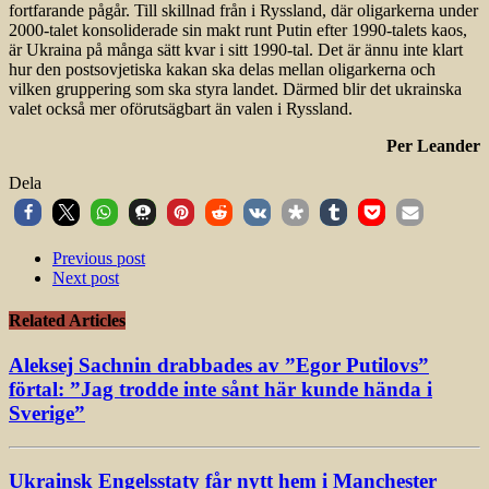
fortfarande pågår. Till skillnad från i Ryssland, där oligarkerna under
2000-talet konsoliderade sin makt runt Putin efter 1990-talets kaos,
är Ukraina på många sätt kvar i sitt 1990-tal. Det är ännu inte klart
hur den postsovjetiska kakan ska delas mellan oligarkerna och
vilken gruppering som ska styra landet. Därmed blir det ukrainska
valet också mer oförutsägbart än valen i Ryssland.
Per Leander
Dela
Previous post
Next post
Related Articles
Aleksej Sachnin drabbades av ”Egor Putilovs”
förtal: ”Jag trodde inte sånt här kunde hända i
Sverige”
Ukrainsk Engelsstaty får nytt hem i Manchester