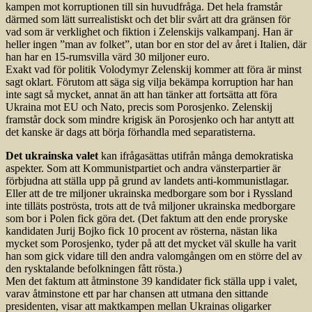
kampen mot korruptionen till sin huvudfråga. Det hela framstår
därmed som lätt surrealistiskt och det blir svårt att dra gränsen för
vad som är verklighet och fiktion i Zelenskijs valkampanj. Han är
heller ingen ”man av folket”, utan bor en stor del av året i Italien, där
han har en 15-rumsvilla värd 30 miljoner euro.
Exakt vad för politik Volodymyr Zelenskij kommer att föra är minst
sagt oklart. Förutom att säga sig vilja bekämpa korruption har han
inte sagt så mycket, annat än att han tänker att fortsätta att föra
Ukraina mot EU och Nato, precis som Porosjenko. Zelenskij
framstår dock som mindre krigisk än Porosjenko och har antytt att
det kanske är dags att börja förhandla med separatisterna.
Det ukrainska valet
kan ifrågasättas utifrån många demokratiska
aspekter. Som att Kommunistpartiet och andra vänsterpartier är
förbjudna att ställa upp på grund av landets anti-kommunistlagar.
Eller att de tre miljoner ukrainska medborgare som bor i Ryssland
inte tilläts poströsta, trots att de två miljoner ukrainska medborgare
som bor i Polen fick göra det. (Det faktum att den ende proryske
kandidaten Jurij Bojko fick 10 procent av rösterna, nästan lika
mycket som Porosjenko, tyder på att det mycket väl skulle ha varit
han som gick vidare till den andra valomgången om en större del av
den rysktalande befolkningen fått rösta.)
Men det faktum att åtminstone 39 kandidater fick ställa upp i valet,
varav åtminstone ett par har chansen att utmana den sittande
presidenten, visar att maktkampen mellan Ukrainas oligarker