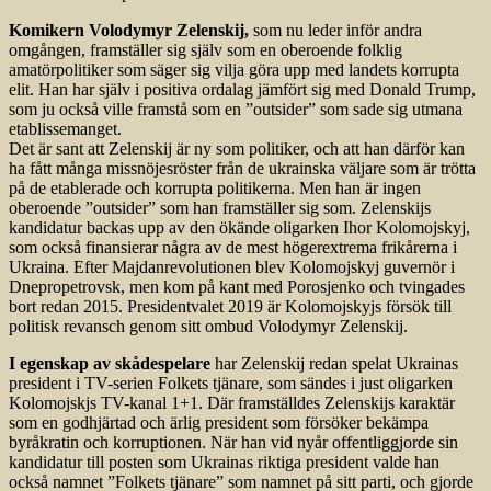
Komikern Volodymyr Zelenskij,
som nu leder inför andra
omgången, framställer sig själv som en oberoende folklig
amatörpolitiker som säger sig vilja göra upp med landets korrupta
elit. Han har själv i positiva ordalag jämfört sig med Donald Trump,
som ju också ville framstå som en ”outsider” som sade sig utmana
etablissemanget.
Det är sant att Zelenskij är ny som politiker, och att han därför kan
ha fått många missnöjesröster från de ukrainska väljare som är trötta
på de etablerade och korrupta politikerna. Men han är ingen
oberoende ”outsider” som han framställer sig som. Zelenskijs
kandidatur backas upp av den ökände oligarken Ihor Kolomojskyj,
som också finansierar några av de mest högerextrema frikårerna i
Ukraina. Efter Majdanrevolutionen blev Kolomojskyj guvernör i
Dnepropetrovsk, men kom på kant med Porosjenko och tvingades
bort redan 2015. Presidentvalet 2019 är Kolomojskyjs försök till
politisk revansch genom sitt ombud Volodymyr Zelenskij.
I egenskap av skådespelare
har Zelenskij redan spelat Ukrainas
president i TV-serien Folkets tjänare, som sändes i just oligarken
Kolomojskjs TV-kanal 1+1. Där framställdes Zelenskijs karaktär
som en godhjärtad och ärlig president som försöker bekämpa
byråkratin och korruptionen. När han vid nyår offentliggjorde sin
kandidatur till posten som Ukrainas riktiga president valde han
också namnet ”Folkets tjänare” som namnet på sitt parti, och gjorde