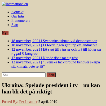
Kontakt
Om Intis
Prenumerera
Start
Nytt
18 november, 2021
|
Svenonius utbuad vid demonstration
18 november, 2021
|
LO-ledningen ger upp ett landmärke
12 november, 2021
|
Ett steg till vänster och två till höger på
riggad S-kongress
12 november, 2021
|
När de döda tar sig röst
12 november, 2021
|
”Svenska fackförbund behöver skärpa
sitt klimatarbete rejält”
Sök
efter:
Ukraina: Spelade president i tv – nu kan
han bli det på riktigt
Posted By:
Per Leander
5 april, 2019