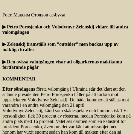
Foto: Максим Стоялов cc-by-sa
▶ Petro Porosjenko och Volodymyr Zelenskij vidare till andra
valomgången
▶ Zelenskij framställs som ”outsider” men backas upp av
mäktiga krafter
▶ Den ovissa valutgången visar att oligarkernas maktkamp
fortfarande pågår
KOMMENTAR
Efter söndagens
första valomgång i Ukraina står det klart att den
sittande presidenten Petro Porosjenko håller på att förlora mot
uppstickaren Volodymyr Zelenskij. De båda kommer att ställas mot
varandra i en andra valomgång den 21 april.
Volodymyr Zelenskij, känd som skådespelare och humoristisk TV-
personlighet, fick 30 procent av rösterna, medan Porosjenko kom på
andra plats med 16 procent. Valet ses därmed som en katastrof för
president Porosjenko, även om det var känt att missnöjet med
honom har vuxit enormt sedan han kom till makten efter den så