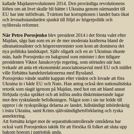
kallade Majdanrevolutionen 2014. Den provästliga revolutionens
löften om att livet skulle bli bättre i Ukraina genom närmandet till
EU har inte införlivats. Tvärtom har korruptionen i landet bara ökat
och levnadsstandarden sjunkit till följd av högerpolitik och
nyliberala reformer.
När Petro Porosjenko
blev president 2014 i det första valet efter
Majdan, sågs han som en av de mer moderata krafterna bland de
ultranationalister och högerextremister som kom att dominera det
nya politiska landskapet. Själv oligark och en av Ukrainas rikaste
män, hade Porosjenko en bakgrund som minister i den tidigare
presidenten Viktor Janukovytjs regering, som störtades när han
tvekade att anta ett ekonomiskt associationsavtal med EU och istället
ville förbättra handelsrelationerna med Ryssland.
Porosjenko vände snabbt kappan efter vinden och lovade att föra
Ukraina in i både EU och Nato. Han antog också den nationalistiska
retorik som slagit igenom på Majdan, med hot om att bland annat
förbjuda ryska språket och att införa andra diskriminerande lagar
mot den rysktalande befolkningen. Något som i sin tur ledde till
uppror i de ryskspråkiga delarna av landet, fullständigt inbördeskrig
i östra Ukraina, samt Krims självständighetsförklaring och ryska
annektering.
Att fortsätta kriget mot de separatistkontrollerade områdena har
också varit Porosjenkos taktik för att försöka få folket att sluta upp
bakom honom i patriotisk anda.