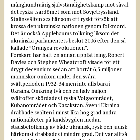
månghundraårig självständighetskamp mot såväl
det ryska tsardömet som mot Sovjetryssland.
Stalinsvälten ses här som ett ryskt försök att
krossa den ukrainska nationen genom folkmord.
Det är också Applebaums tolkning liksom det
ukrainska parlamentets beslut 2006 efter den så
kallade ”Orangea revolutionen”.
Forskare har haft en annan uppfattning. Robert
Davies och Stephen Wheatcroft visade för ett
drygt decennium sedan att bortåt 6,5 miljoner
människor omkom under den svåra
svältperioden 1932-34 men inte alls bara i
Ukraina. Omkring två och en halv miljon
svältoffer skördades i ryska Volgaområdet,
Kubanområdet och Kazakstan. Även i Ukraina
drabbade svälten i minst lika hög grad andra
nationaliteter på landsbygden medan
stadsbefolkning av både ukrainsk, rysk och judisk
härkomst drabbades i mindre grad. Det var alltså