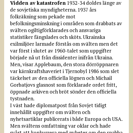
Vidden av katastrofen
1932-34 doldes länge av
de sovjetiska myndigheterna. 1937 års
folkräkning som pekade mot
befolkningsminskning i områden som drabbats av
svälten ogiltigförklarades och ansvariga
statistiker fängslades och sköts. Ukrainska
exilmiljöer larmade förstås om svälten men det
var först i slutet av 1960-talet som uppgifter
började nå ut från dissidenter inifrån Ukraina.
Men, visar Applebaum, den stora dörröppnaren
var kärnkraftshaveriet i Tjernobyl 1986 som slet
täckelset av den officiella lögnen och Michail
Gorbatjovs glasnost som förklarade ordet fritt,
öppnade arkiven och bröt sönder den officiella
tystnaden.
I väst hade diplomatpost från Sovjet tidigt
innehållit uppgifter om svälten och
nyhetsartiklar publicerats i både Europa och USA.
Men svältens omfattning var oklar och hade
svårt att konkurrera med nyheter om den snabba