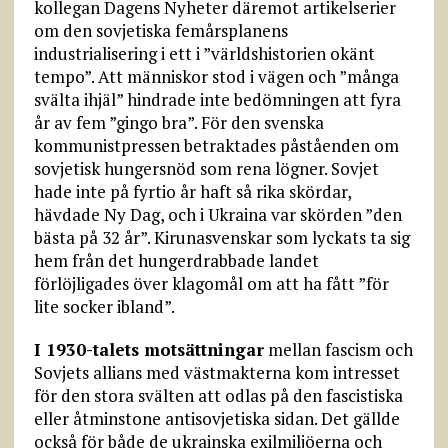
kollegan Dagens Nyheter däremot artikelserier
om den sovjetiska femårsplanens
industrialisering i ett i ”världshistorien okänt
tempo”. Att människor stod i vägen och ”många
svälta ihjäl” hindrade inte bedömningen att fyra
år av fem ”gingo bra”. För den svenska
kommunistpressen betraktades påståenden om
sovjetisk hungersnöd som rena lögner. Sovjet
hade inte på fyrtio år haft så rika skördar,
hävdade Ny Dag, och i Ukraina var skörden ”den
bästa på 32 år”. Kirunasvenskar som lyckats ta sig
hem från det hungerdrabbade landet
förlöjligades över klagomål om att ha fått ”för
lite socker ibland”.
I 1930-talets motsättningar
mellan fascism och
Sovjets allians med västmakterna kom intresset
för den stora svälten att odlas på den fascistiska
eller åtminstone antisovjetiska sidan. Det gällde
också för både de ukrainska exilmiljöerna och