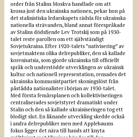
order från Stalins Moskva handlade om att
krossa just den ukrainska nationen, pekar hon på
det stalinistiska ledarskapets rädsla för ukrainska
nationella strävanden, bland annat förespråkade
av Stalins dödsfiende Lev Trotskij som på 1930-
talet reste parollen om ett självständigt
Sovjetukraina. Efter 1920-talets ”nativisering” av
sovjetmaktens olika delrepubliker, den så kallade
korenisatsia, som gjorde ukrainska till officiellt
språk och understödde utvecklingen av ukrainsk
kultur och nationell representation, rensades det
ukrainska kommunistpartiet skoningslöst från
påstådda nationalister i början av 1930-talet.
Med första femårsplanen och kollektiviseringen
centraliserades sovjetstyret dramatiskt under
Stalin och den så kallade ukrainiseringen tog ett
blodigt slut. En liknande utveckling skedde också
i andra delrepubliker men med Applebaums
fokus ligger det nära till hands att knyta