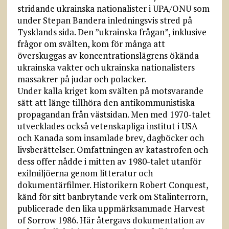
stridande ukrainska nationalister i UPA/ONU som
under Stepan Bandera inledningsvis stred på
Tysklands sida. Den ”ukrainska frågan”, inklusive
frågor om svälten, kom för många att
överskuggas av koncentrationslägrens ökända
ukrainska vakter och ukrainska nationalisters
massakrer på judar och polacker.
Under kalla kriget kom svälten på motsvarande
sätt att länge tillhöra den antikommunistiska
propagandan från västsidan. Men med 1970-talet
utvecklades också vetenskapliga institut i USA
och Kanada som insamlade brev, dagböcker och
livsberättelser. Omfattningen av katastrofen och
dess offer nådde i mitten av 1980-talet utanför
exilmiljöerna genom litteratur och
dokumentärfilmer. Historikern Robert Conquest,
känd för sitt banbrytande verk om Stalinterrorn,
publicerade den lika uppmärksammade Harvest
of Sorrow 1986. Här återgavs dokumentation av