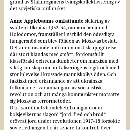
grund av Stalinregimens tvångskollektivisering av
det sovjetiska jordbruket.
Anne Applebaums omfattande
skildring av
svälten i Ukraina 1932-34, numera benämnd
Holodomor, framställer i närbild den ödesdigra
hungersnöd som blev följden av Moskvas beslut.
Det är en rasande antikommunistisk uppgörelse
där stort blandas med smått, fördomsfullt
klassförakt och rena dumheter om marxism med
viktig kunskap om brutaliseringens logik och med
stor inlevelse i krossade människolivs öden. Och
faktiskt med erkännande av att ukrainska
folkmiljoner var anhängare av socialistisk
revolution och att många kommunister motsatte
sig Moskvas terrormetoder.
Där tsardömets bondebefolkningar under
bolsjevikernas slagord ”jord, fred och bröd”
erövrat jord under revolutionen 1917-18 försökte
sovjetledningen tio år senare ta kontroll över