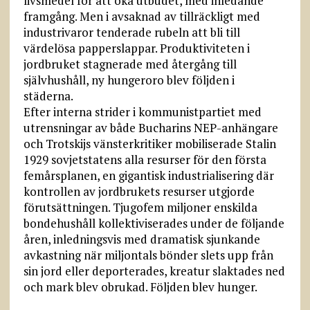
livsmedel för att öka utbudet, med inledande
framgång. Men i avsaknad av tillräckligt med
industrivaror tenderade rubeln att bli till
värdelösa papperslappar. Produktiviteten i
jordbruket stagnerade med återgång till
självhushåll, ny hungeroro blev följden i
städerna.
Efter interna strider i kommunistpartiet med
utrensningar av både Bucharins NEP-anhängare
och Trotskijs vänsterkritiker mobiliserade Stalin
1929 sovjetstatens alla resurser för den första
femårsplanen, en gigantisk industrialisering där
kontrollen av jordbrukets resurser utgjorde
förutsättningen. Tjugofem miljoner enskilda
bondehushåll kollektiviserades under de följande
åren, inledningsvis med dramatisk sjunkande
avkastning när miljontals bönder slets upp från
sin jord eller deporterades, kreatur slaktades ned
och mark blev obrukad. Följden blev hunger.