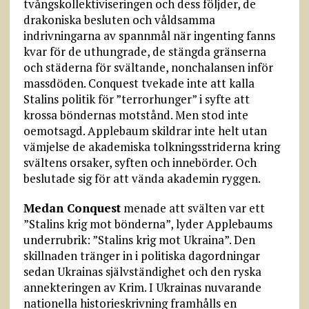
tvångskollektiviseringen och dess följder, de
drakoniska besluten och våldsamma
indrivningarna av spannmål när ingenting fanns
kvar för de uthungrade, de stängda gränserna
och städerna för svältande, nonchalansen inför
massdöden. Conquest tvekade inte att kalla
Stalins politik för ”terrorhunger” i syfte att
krossa böndernas motstånd. Men stod inte
oemotsagd. Applebaum skildrar inte helt utan
vämjelse de akademiska tolkningsstriderna kring
svältens orsaker, syften och innebörder. Och
beslutade sig för att vända akademin ryggen.
Medan Conquest
menade att svälten var ett
”Stalins krig mot bönderna”, lyder Applebaums
underrubrik: ”Stalins krig mot Ukraina”. Den
skillnaden tränger in i politiska dagordningar
sedan Ukrainas självständighet och den ryska
annekteringen av Krim. I Ukrainas nuvarande
nationella historieskrivning framhålls en