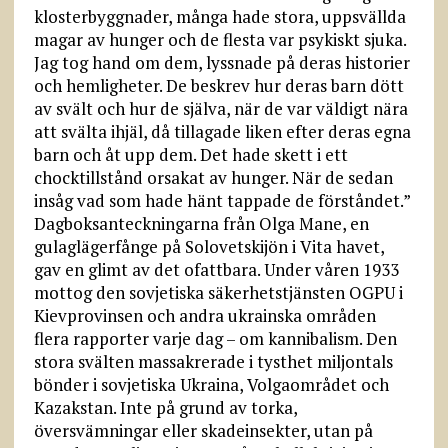
klosterbyggnader, många hade stora, uppsvällda
magar av hunger och de flesta var psykiskt sjuka.
Jag tog hand om dem, lyssnade på deras historier
och hemligheter. De beskrev hur deras barn dött
av svält och hur de själva, när de var väldigt nära
att svälta ihjäl, då tillagade liken efter deras egna
barn och åt upp dem. Det hade skett i ett
chocktillstånd orsakat av hunger. När de sedan
insåg vad som hade hänt tappade de förståndet.”
Dagboksanteckningarna från Olga Mane, en
gulaglägerfånge på Solovetskijön i Vita havet,
gav en glimt av det ofattbara. Under våren 1933
mottog den sovjetiska säkerhetstjänsten OGPU i
Kievprovinsen och andra ukrainska områden
flera rapporter varje dag – om kannibalism. Den
stora svälten massakrerade i tysthet miljontals
bönder i sovjetiska Ukraina, Volgaområdet och
Kazakstan. Inte på grund av torka,
översvämningar eller skadeinsekter, utan på