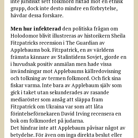
inte juridiskt sett folkmord riktad mot en etnisk
grupp, dock inte desto mindre en förbrytelse,
hävdar dessa forskare.
Men hur infekterad
den politiska frågan om
Holodomor blivit illustreras av historikern Sheila
Fitzpatricks recension i The Guardian av
Applebaums bok. Fitzpatrick, en av världens
främsta kännare av Stalintidens Sovjet, gjorde en
i huvudsak positiv anmälan men hade vissa
invändningar mot Applebaums källredovisning
och tolkning av termen folkmord. Och fick sina
fiskar varma. Inte bara av Applebaum själv som
gick i taket utan sekunderades av rasande
mediaröster som ansåg att släppa fram
Fitzpatrick om Ukraina var som att låta
förintelseförnekaren David Irving recensera en
bok om folkmordet på judarna.
Det hindrar inte att Applebaum påvisar något av
betydelse. För även om inga direkta beslut eller