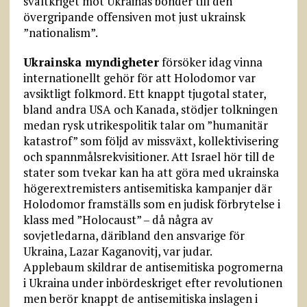
svältkriget mot Ukrainas bönder till den
övergripande offensiven mot just ukrainsk
”nationalism”.
Ukrainska myndigheter
försöker idag vinna
internationellt gehör för att Holodomor var
avsiktligt folkmord. Ett knappt tjugotal stater,
bland andra USA och Kanada, stödjer tolkningen
medan rysk utrikespolitik talar om ”humanitär
katastrof” som följd av missväxt, kollektivisering
och spannmålsrekvisitioner. Att Israel hör till de
stater som tvekar kan ha att göra med ukrainska
högerextremisters antisemitiska kampanjer där
Holodomor framställs som en judisk förbrytelse i
klass med ”Holocaust” – då några av
sovjetledarna, däribland den ansvarige för
Ukraina, Lazar Kaganovitj, var judar.
Applebaum skildrar de antisemitiska pogromerna
i Ukraina under inbördeskriget efter revolutionen
men berör knappt de antisemitiska inslagen i