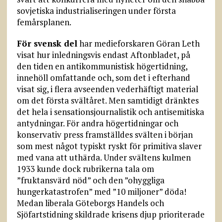
sovjetiska industrialiseringen under första
femårsplanen.
För svensk del
har medieforskaren Göran Leth
visat hur inledningsvis endast Aftonbladet, på
den tiden en antikommunistisk högertidning,
innehöll omfattande och, som det i efterhand
visat sig, i flera avseenden vederhäftigt material
om det första svältåret. Men samtidigt dränktes
det hela i sensationsjournalistik och antisemitiska
antydningar. För andra högertidningar och
konservativ press framställdes svälten i början
som mest något typiskt ryskt för primitiva slaver
med vana att uthärda. Under svältens kulmen
1933 kunde dock rubrikerna tala om
”fruktansvärd nöd” och den ”ohyggliga
hungerkatastrofen” med ”10 miljoner” döda!
Medan liberala Göteborgs Handels och
Sjöfartstidning skildrade krisens djup prioriterade