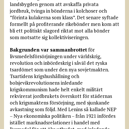
landsbygden genom att avskaffa privata
jordbruk, tvinga in bönderna i kolchoser och
”förinta kulakerna som klass”. Det senare syftade
formellt på profiterande rikebönder men kom att
bli ett politiskt slagord riktat mot alla bönder
som motsatte sig kollektiviseringen.
Bakgrunden var sammanbrottet
för
livsmedelsförsörjningen under världskrig,
revolution och inbördeskrig i såväl det ryska
tsardömet som under den nya sovjetmakten.
Tsartidens krigshushållning och
bolsjevikrevolutionens inledande
krigskommunism hade helt enkelt militärt
rekvirerat jordbrukets överskott för städernas
och krigsmaktens försörjning, med sjunkande
avkastning som följd. Med Lenins så kallade NEP
– Nya ekonomiska politiken – från 1921 infördes
istället marknadsrelationer i handel med