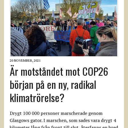
20 NOVEMBER, 2021
Är motståndet mot COP26
början på en ny, radikal
klimatrörelse?
Drygt 100 000 personer marscherade genom
Glasgows gator. I marschen, som sades vara drygt 4
kilometer lång från front till slut, återfanns en bred