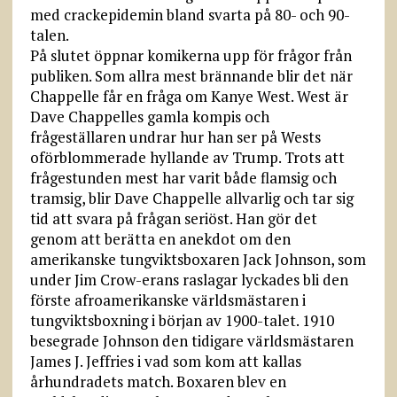
med crackepidemin bland svarta på 80- och 90-
talen.
På slutet öppnar komikerna upp för frågor från
publiken. Som allra mest brännande blir det när
Chappelle får en fråga om Kanye West. West är
Dave Chappelles gamla kompis och
frågeställaren undrar hur han ser på Wests
oförblommerade hyllande av Trump. Trots att
frågestunden mest har varit både flamsig och
tramsig, blir Dave Chappelle allvarlig och tar sig
tid att svara på frågan seriöst. Han gör det
genom att berätta en anekdot om den
amerikanske tungviktsboxaren Jack Johnson, som
under Jim Crow-erans raslagar lyckades bli den
förste afroamerikanske världsmästaren i
tungviktsboxning i början av 1900-talet. 1910
besegrade Johnson den tidigare världsmästaren
James J. Jeffries i vad som kom att kallas
århundradets match. Boxaren blev en