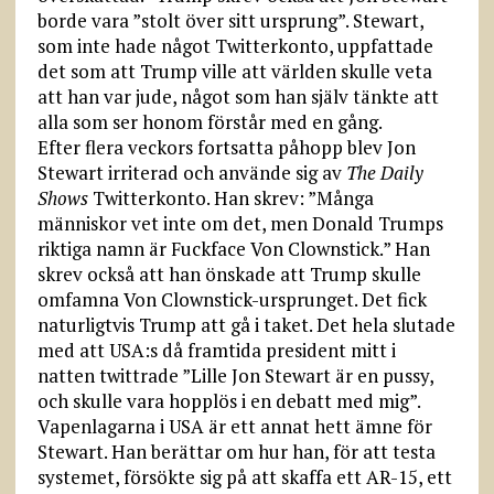
borde vara ”stolt över sitt ursprung”. Stewart,
som inte hade något Twitterkonto, uppfattade
det som att Trump ville att världen skulle veta
att han var jude, något som han själv tänkte att
alla som ser honom förstår med en gång.
Efter flera veckors fortsatta påhopp blev Jon
Stewart irriterad och använde sig av
The Daily
Shows
Twitterkonto. Han skrev: ”Många
människor vet inte om det, men Donald Trumps
riktiga namn är Fuckface Von Clownstick.” Han
skrev också att han önskade att Trump skulle
omfamna Von Clownstick-ursprunget. Det fick
naturligtvis Trump att gå i taket. Det hela slutade
med att USA:s då framtida president mitt i
natten twittrade ”Lille Jon Stewart är en pussy,
och skulle vara hopplös i en debatt med mig”.
Vapenlagarna i USA är ett annat hett ämne för
Stewart. Han berättar om hur han, för att testa
systemet, försökte sig på att skaffa ett AR-15, ett