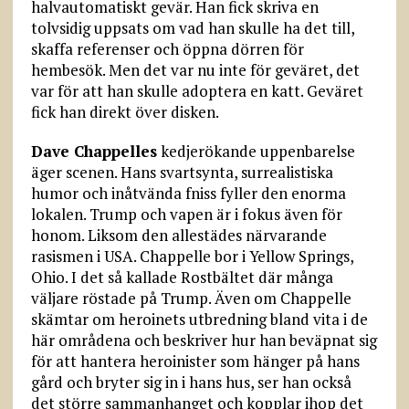
halvautomatiskt gevär. Han fick skriva en
tolvsidig uppsats om vad han skulle ha det till,
skaffa referenser och öppna dörren för
hembesök. Men det var nu inte för geväret, det
var för att han skulle adoptera en katt. Geväret
fick han direkt över disken.
Dave Chappelles
kedjerökande uppenbarelse
äger scenen. Hans svartsynta, surrealistiska
humor och inåtvända fniss fyller den enorma
lokalen. Trump och vapen är i fokus även för
honom. Liksom den allestädes närvarande
rasismen i USA. Chappelle bor i Yellow Springs,
Ohio. I det så kallade Rostbältet där många
väljare röstade på Trump. Även om Chappelle
skämtar om heroinets utbredning bland vita i de
här områdena och beskriver hur han beväpnat sig
för att hantera heroinister som hänger på hans
gård och bryter sig in i hans hus, ser han också
det större sammanhanget och kopplar ihop det