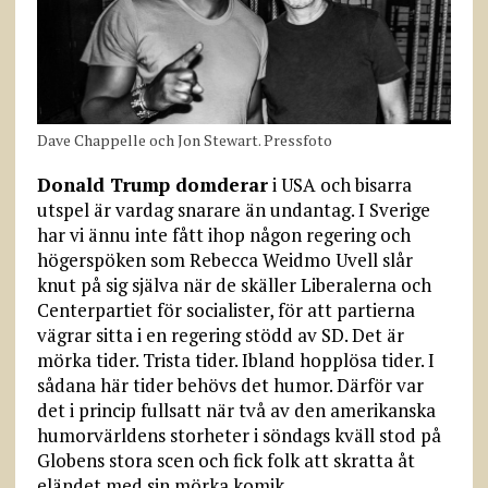
Dave Chappelle och Jon Stewart. Pressfoto
Donald Trump domderar
i USA och bisarra
utspel är vardag snarare än undantag. I Sverige
har vi ännu inte fått ihop någon regering och
högerspöken som Rebecca Weidmo Uvell slår
knut på sig själva när de skäller Liberalerna och
Centerpartiet för socialister, för att partierna
vägrar sitta i en regering stödd av SD. Det är
mörka tider. Trista tider. Ibland hopplösa tider. I
sådana här tider behövs det humor. Därför var
det i princip fullsatt när två av den amerikanska
humorvärldens storheter i söndags kväll stod på
Globens stora scen och fick folk att skratta åt
eländet med sin mörka komik.