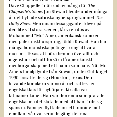
Dave Chappelle är älskad av många för
The
Chappelle’s Show
. Jon Stewart ledde under många
år det hyllade satiriska nyhetsprogrammet
The
Daily Show
. Men innan dessa giganter kliver på
den lite väl stora scenen, får vi en dos av
Mohammed ”Mo” Amer, amerikansk komiker
med palestinskt ursprung, född i Kuwait. Han har
många humoristiska poänger kring att vara
muslim i Texas, att höra hemma överallt och
ingenstans och att försöka få amerikanskt
medborgarskap med ett namn som hans. När Mo
Amers familj flydde från Kuwait, under Gulfkriget
1990, bosatte de sig i Houston, Texas. Den
blivande komikern var nio år och sattes i en
engelskaklass för nybörjare där alla var
latinamerikaner. Han var den enda som pratade
engelska och det slutade med att han lärde sig
spanska. Familjen flyttade in i ett område mitt
emellan två rivaliserande gäng, det ena