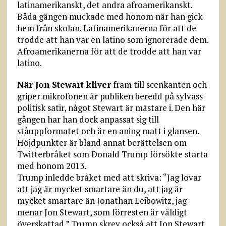
latinamerikanskt, det andra afroamerikanskt.
Båda gängen muckade med honom när han gick
hem från skolan. Latinamerikanerna för att de
trodde att han var en latino som ignorerade dem.
Afroamerikanerna för att de trodde att han var
latino.
När Jon Stewart kliver
fram till scenkanten och
griper mikrofonen är publiken beredd på sylvass
politisk satir, något Stewart är mästare i. Den här
gången har han dock anpassat sig till
ståuppformatet och är en aning matt i glansen.
Höjdpunkter är bland annat berättelsen om
Twitterbråket som Donald Trump försökte starta
med honom 2013.
Trump inledde bråket med att skriva: “Jag lovar
att jag är mycket smartare än du, att jag är
mycket smartare än Jonathan Leibowitz, jag
menar Jon Stewart, som förresten är väldigt
överskattad.” Trump skrev också att Jon Stewart