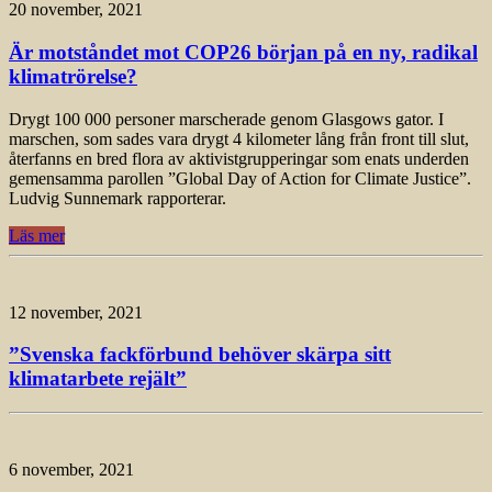
20 november, 2021
Är motståndet mot COP26 början på en ny, radikal
klimatrörelse?
Drygt 100 000 personer marscherade genom Glasgows gator. I
marschen, som sades vara drygt 4 kilometer lång från front till slut,
återfanns en bred flora av aktivistgrupperingar som enats underden
gemensamma parollen ”Global Day of Action for Climate Justice”.
Ludvig Sunnemark rapporterar.
Läs mer
12 november, 2021
”Svenska fackförbund behöver skärpa sitt
klimatarbete rejält”
6 november, 2021