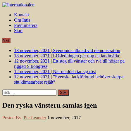
Kontakt
Om Intis
Prenumerera
Start
Nytt
18 november, 2021
|
Svenonius utbuad vid demonstration
18 november, 2021
|
LO-ledningen ger upp ett landmärke
12 november, 2021
|
Ett steg till vänster och två till höger på
riggad S-kongress
12 november, 2021
|
När de döda tar sig röst
12 november, 2021
|
”Svenska fackförbund behöver skärpa
sitt klimatarbete rejält”
Sök
efter:
Den ryska vänstern samlas igen
Posted By:
Per Leander
1 november, 2017