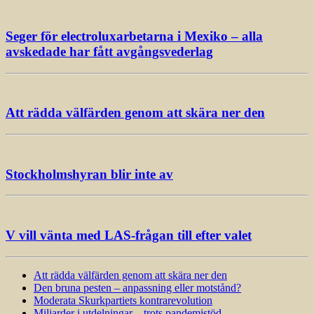
Seger för electroluxarbetarna i Mexiko – alla
avskedade har fått avgångsvederlag
Att rädda välfärden genom att skära ner den
Stockholmshyran blir inte av
V vill vänta med LAS-frågan till efter valet
Att rädda välfärden genom att skära ner den
Den bruna pesten – anpassning eller motstånd?
Moderata Skurkpartiets kontrarevolution
Miljarder i utdelningar – trots pandemistöd