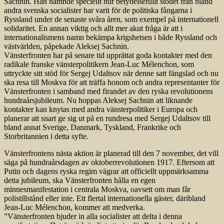
Sachnin. Han nämnde speciellt hur betydelsefullt stödet från bland
andra svenska socialister har varit för de politiska fångarna i
Ryssland under de senaste svåra åren, som exempel på internationell
solidaritet. En annan viktig och allt mer akut fråga är att i
internationalismens namn bekämpa krigshetsen i både Ryssland och
västvärlden, påpekade Aleksej Sachnin.
Vänsterfronten har på senare tid upprättat goda kontakter med den
radikale franske vänsterpolitikern Jean-Luc Mélenchon, som
uttryckte sitt stöd för Sergej Udaltsov när denne satt fängslad och nu
ska resa till Moskva för att träffa honom och andra representanter för
Vänsterfronten i samband med firandet av den ryska revolutionens
hundraårsjubileum. Nu hoppas Aleksej Sachnin att liknande
kontakter kan knytas med andra vänsterpolitiker i Europa och
planerar att snart ge sig ut på en rundresa med Sergej Udaltsov till
bland annat Sverige, Danmark, Tyskland, Frankrike och
Storbritannien i detta syfte.
Vänsterfrontens nästa aktion är planerad till den 7 november, det vill
säga på hundraårsdagen av oktoberrevolutionen 1917. Eftersom att
Putin och dagens ryska regim vägrar att officiellt uppmärksamma
detta jubileum, ska Vänsterfronten hålla en egen
minnesmanifestation i centrala Moskva, oavsett om man får
polistillstånd eller inte. Ett flertal internationella gäster, däribland
Jean-Luc Mélenchon, kommer att medverka.
”Vänsterfronten bjuder in alla socialister att delta i denna