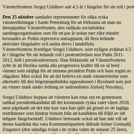
Vänsterfrontens Sergej Udaltsov satt 4,5 år i fängelse för sin roll i pro
Den 25 oktober
samlades representanter för olika ryska
vänsterriktningar i Sankt Petersburg för att förkunna att man nu
återupprättar Vänsterfronten, den radikala socialistiska
samlingsorganisation som för ett par år sedan mer eller mindre
krossades av Putins repressiva statsapparat, då flera ledande
aktivister fängslades och andra drevs i landsflykt.
Vänsterfrontens frontfigur Sergej Udaltsov, som nyligen avtjänat 4,5
år i fängelse för sin ledande roll i proteströrelsen mot Putin 2011-
2012, höll i presskonferensen. Han förklarade att Vänsterfrontens
syfte är att försöka samla alla progressiva krafter till en så bred
vänster som möjligt för att utmana president Putin och hans regim av
oligarker. Men också för att det behövs en stark vänsterrörelse som
alternativ till den högerpopulistiska oppositionen i Ryssland som just
nu vinner mark under ledning av nationalisten Aleksej Navalnyj.
Sergej Udaltsov hoppas att vänstern kan enas om en gemensam
radikal presidentkandidat till det kommande ryska valet våren 2018,
men påpekade att det inte kan vara han själv på grund av de lagliga
restriktioner som hindrar honom från att kandidera till följd av sitt
tidigare fängelsestraff. Udaltsov betonade också att han inte vill att
denne kandidat ska vara Kommunistpartiets åldrade ledare Gennadij
Ziuganov (den ständiga tvåan i de ryska valen de senaste 25 åren),