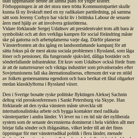
utan uppmanade denne att lämna plats för yngre krafter.
Förhoppningen är att det stora men trötta Kommunistpartiet skulle
kunna få ny livskraft med en ny radikalare partiledning, på samma
sätt som Jeremy Corbyn har väckt liv i brittiska Labour de senaste
åren med hjälp av att involvera gräsrötterna.
Vidare förklarade Sergej Udaltsov att presidentvalet trots allt bara är
symboliskt och att den verkliga kampen för social förändring måste
ske på gatorna och arbetsplatserna varje dag. Därför planerar
Vänsterfronten att dra igång en landsomfattande kampanj för att
sätta fokus på de mest akuta sociala problemen i Ryssland, som låga
löner och pensioner, illa fungerande sjukvård, dåliga bostäder och
sönderfallande infrastruktur. Ett krav som Udaltsov också förde fram
är att de naturresurser och viktiga industrier som privatiserades efter
Sovjetunionens fall ska åternationaliseras, eftersom det var en stöld
av folkets gemensamma egendom och bara berikat ett fåtal oligarker
medan klassklyftorna i Ryssland växer.
Den i Sverige bosatte ryske politiske flyktingen Aleksej Sachnin
deltog vid presskonferensen i Sankt Petersburg via Skype. Han
förklarade att den ryska vänstern måste utveckla sitt
internationalistiska arbete och bygga kontakter med radikala
vänsterpartier i andra länder. Vi lever nu i en tid när det nyliberala
system som de senaste decennierna dominerat i hela världen allt mer
börjar falla sönder och ifrågasättas, vilket leder till att det finns
öppningar för mer vänsterradikal politik i flera länder, menade