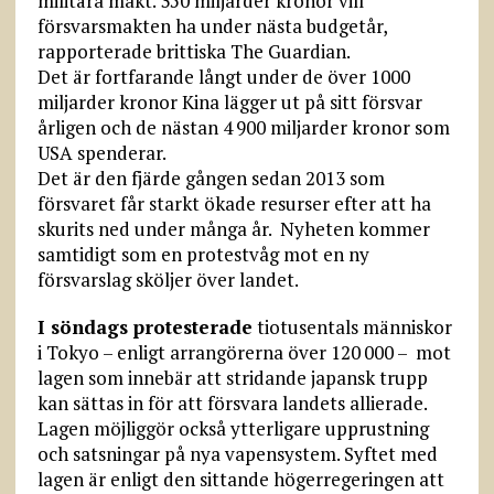
militära makt. 350 miljarder kronor vill
försvarsmakten ha under nästa budgetår,
rapporterade brittiska The Guardian.
Det är fortfarande långt under de över 1000
miljarder kronor Kina lägger ut på sitt försvar
årligen och de nästan 4 900 miljarder kronor som
USA spenderar.
Det är den fjärde gången sedan 2013 som
försvaret får starkt ökade resurser efter att ha
skurits ned under många år. Nyheten kommer
samtidigt som en protestvåg mot en ny
försvarslag sköljer över landet.
I söndags protesterade
tiotusentals människor
i Tokyo – enligt arrangörerna över 120 000 – mot
lagen som innebär att stridande japansk trupp
kan sättas in för att försvara landets allierade.
Lagen möjliggör också ytterligare upprustning
och satsningar på nya vapensystem. Syftet med
lagen är enligt den sittande högerregeringen att