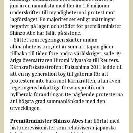
juni in en namnlista med fler än 1,6 miljoner
underskrifter till myndigheterna i protest mot
lagförslaget. En majoritet ser enligt mätningar
negativt på lagen och stödet för premiärminister
Shinzo Abe har fallit på sistone.
– Sättet som regeringen skjuter undan
allmänhetens oro, det är som att Japan glider
tillbaka till tiden före andra världskriget, sade 49-
åriga översättaren Hiromi Miyasaka till Reuters.
Kärnkraftskatastrofen i Fukushima 2011 ledde till
att en ny generation tog till gatorna för att
protestera inte bara mot kärnkraften, utan även
regering­ens hökaktiga försvarspolitik och
nyliberala förändringar. De pågående protesterna
är i högsta grad sammanlänkade med den
utvecklingen.
Premiärminister Shinzo Abes
har flörtat med
historierevisionister som relativiserar japanska