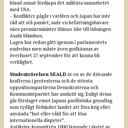
bland annat fördjupa det militära samarbetet
med USA.
– Konflikter pågår i världen och Japan har inte
råd att stå passivt, sade en befattnings­havare
nära premiärminister Shinzo Abe till tidningen
Asahi Shimbun.
Lagen har redan gått igen­om i parlamentets
underhus men måste även godkännas av
överhuset 27 september för att kunna bli
verklighet.
Studentrörelsen SEALD
är en av de drivande
krafterna i protesterna och de största
oppositionspartierna Demokraterna och
Kommunistpartiet har anslutit sig. Enligt dessa
går förslaget emot Japans pacifistiska grundlag
som tydligt förbjuder landet att föra krig eller
använda ”hot eller våld för att lösa
internationella dispyter”.
Antikrigs-kommittén 1000 lämnade i slutet av