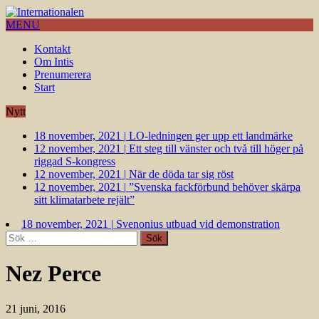
MENU
Kontakt
Om Intis
Prenumerera
Start
Nytt
18 november, 2021
|
LO-ledningen ger upp ett landmärke
12 november, 2021
|
Ett steg till vänster och två till höger på
riggad S-kongress
12 november, 2021
|
När de döda tar sig röst
12 november, 2021
|
”Svenska fackförbund behöver skärpa
sitt klimatarbete rejält”
18 november, 2021
|
Svenonius utbuad vid demonstration
Sök
efter:
Nez Perce
21 juni, 2016