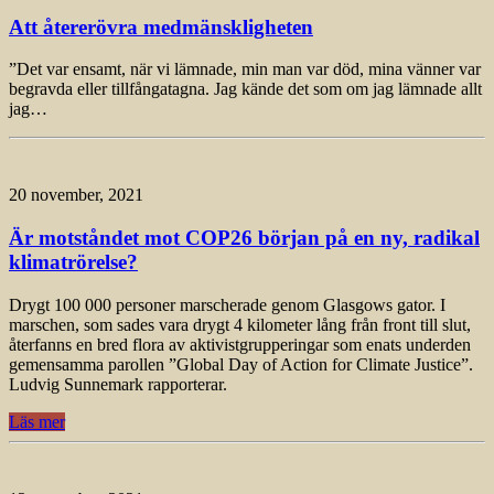
Att återerövra medmänskligheten
”Det var ensamt, när vi lämnade, min man var död, mina vänner var
begravda eller tillfångatagna. Jag kände det som om jag lämnade allt
jag…
20 november, 2021
Är motståndet mot COP26 början på en ny, radikal
klimatrörelse?
Drygt 100 000 personer marscherade genom Glasgows gator. I
marschen, som sades vara drygt 4 kilometer lång från front till slut,
återfanns en bred flora av aktivistgrupperingar som enats underden
gemensamma parollen ”Global Day of Action for Climate Justice”.
Ludvig Sunnemark rapporterar.
Läs mer