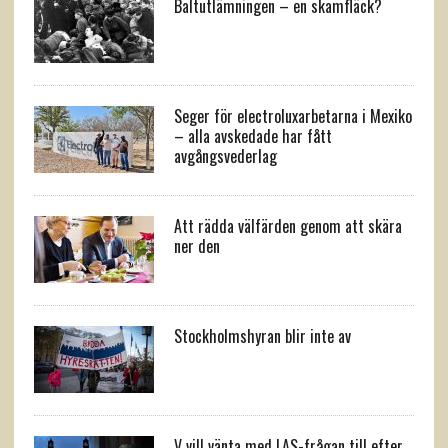
Baltutlämningen – en skamfläck?
Seger för electroluxarbetarna i Mexiko
– alla avskedade har fått
avgångsvederlag
Att rädda välfärden genom att skära
ner den
Stockholmshyran blir inte av
V vill vänta med LAS-frågan till efter