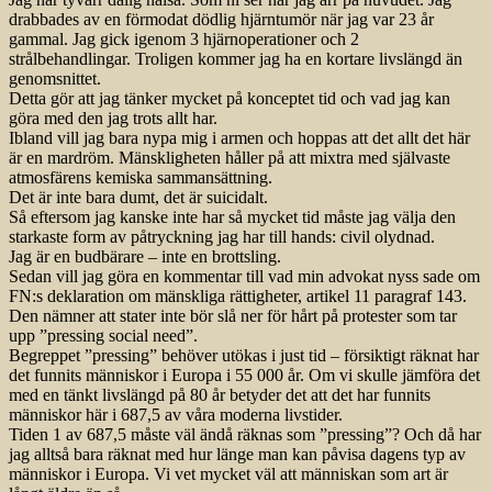
drabbades av en förmodat dödlig hjärntumör när jag var 23 år
gammal. Jag gick igenom 3 hjärnoperationer och 2
strålbehandlingar. Troligen kommer jag ha en kortare livslängd än
genomsnittet.
Detta gör att jag tänker mycket på konceptet tid och vad jag kan
göra med den jag trots allt har.
Ibland vill jag bara nypa mig i armen och hoppas att det allt det här
är en mardröm. Mänskligheten håller på att mixtra med självaste
atmosfärens kemiska sammansättning.
Det är inte bara dumt, det är suicidalt.
Så eftersom jag kanske inte har så mycket tid måste jag välja den
starkaste form av påtryckning jag har till hands: civil olydnad.
Jag är en budbärare – inte en brottsling.
Sedan vill jag göra en kommentar till vad min advokat nyss sade om
FN:s deklaration om mänskliga rättigheter, artikel 11 paragraf 143.
Den nämner att stater inte bör slå ner för hårt på protester som tar
upp ”pressing social need”.
Begreppet ”pressing” behöver utökas i just tid – försiktigt räknat har
det funnits människor i Europa i 55 000 år. Om vi skulle jämföra det
med en tänkt livslängd på 80 år betyder det att det har funnits
människor här i 687,5 av våra moderna livstider.
Tiden 1 av 687,5 måste väl ändå räknas som ”pressing”? Och då har
jag alltså bara räknat med hur länge man kan påvisa dagens typ av
människor i Europa. Vi vet mycket väl att människan som art är