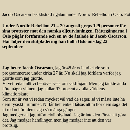
Jacob Oscarson fastklistrad i gatan under Nordic Rebellion i Oslo. Fo
Under Nordic Rebellion 21 – 29 augusti greps 129 personer för
sina protester mot den norska oljeutvinningen. Rättegångarna i
Oslo pågår fortfarande och en av de åtalade är Jacob Oscarson.
Här följer den slutplädering han höll i Oslo onsdag 22
september.
Jag heter Jacob Oscarson
, jag är 48 år och arbetade som
programmerare under cirka 27 år. Nu skall jag förklara varför jag
gjorde som jag gjorde.
Vi vet redan allt vi behöver veta om sakfrågan. Men jag tänkte ändå
höra några vittnen: jag kallar 97 procent av alla världens
klimatforskare.
Som tur är vet vi redan mycket väl vad de säger, så vi måste inte ha
dem fysiskt i rummet. Ni får helt enkelt låtsas att ni hör dem säga det
ni redan hört dem säga så många gånger.
Jag medger att jag utfört civil olydnad. Jag är inte den förste att göra
det. Jag medger handlingen men jag medger inte att den var
brottslig.