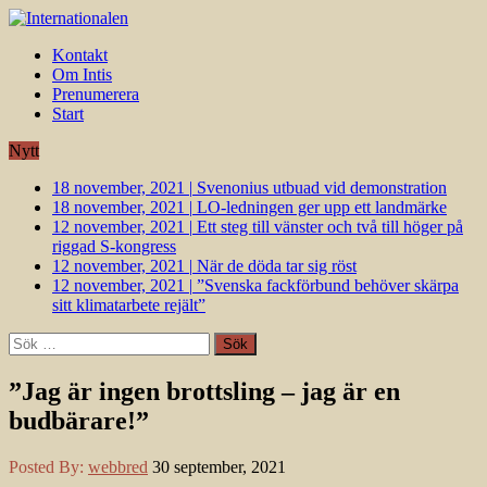
Kontakt
Om Intis
Prenumerera
Start
Nytt
18 november, 2021
|
Svenonius utbuad vid demonstration
18 november, 2021
|
LO-ledningen ger upp ett landmärke
12 november, 2021
|
Ett steg till vänster och två till höger på
riggad S-kongress
12 november, 2021
|
När de döda tar sig röst
12 november, 2021
|
”Svenska fackförbund behöver skärpa
sitt klimatarbete rejält”
Sök
efter:
”Jag är ingen brottsling – jag är en
budbärare!”
Posted By:
webbred
30 september, 2021