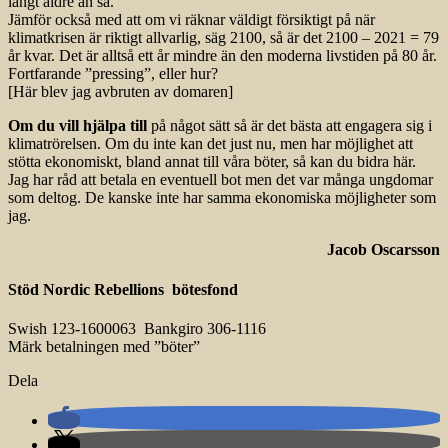
långt äldre än så.
Jämför också med att om vi räknar väldigt försiktigt på när
klimatkrisen är riktigt allvarlig, säg 2100, så är det 2100 – 2021 = 79
år kvar. Det är alltså ett år mindre än den moderna livstiden på 80 år.
Fortfarande ”pressing”, eller hur?
[Här blev jag avbruten av domaren]
Om du vill hjälpa till
på något sätt så är det bästa att engagera sig i
klimatrörelsen. Om du inte kan det just nu, men har möjlighet att
stötta ekonomiskt, bland annat till våra böter, så kan du bidra här.
Jag har råd att betala en eventuell bot men det var många ungdomar
som deltog. De kanske inte har samma ekonomiska möjligheter som
jag.
Jacob Oscarsson
Stöd Nordic Rebellions bötesfond
Swish 123-1600063 Bankgiro 306-1116
Märk betalningen med ”böter”
Dela