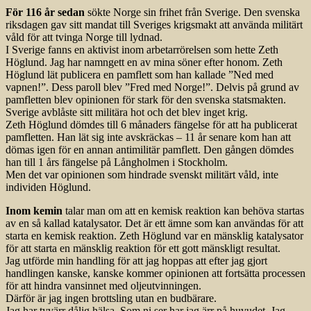
För 116 år sedan
sökte Norge sin frihet från Sverige. Den svenska
riksdagen gav sitt mandat till Sveriges krigsmakt att använda militärt
våld för att tvinga Norge till lydnad.
I Sverige fanns en aktivist inom arbetarrörelsen som hette Zeth
Höglund. Jag har namngett en av mina söner efter honom. Zeth
Höglund lät publicera en pamflett som han kallade ”Ned med
vapnen!”. Dess paroll blev ”Fred med Norge!”. Delvis på grund av
pamfletten blev opinionen för stark för den svenska statsmakten.
Sverige avblåste sitt militära hot och det blev inget krig.
Zeth Höglund dömdes till 6 månaders fängelse för att ha publicerat
pamfletten. Han lät sig inte avskräckas – 11 år senare kom han att
dömas igen för en annan antimilitär pamflett. Den gången dömdes
han till 1 års fängelse på Långholmen i Stockholm.
Men det var opinionen som hindrade svenskt militärt våld, inte
individen Höglund.
Inom kemin
talar man om att en kemisk reaktion kan behöva startas
av en så kallad katalysator. Det är ett ämne som kan användas för att
starta en kemisk reaktion. Zeth Höglund var en mänsklig katalysator
för att starta en mänsklig reaktion för ett gott mänskligt resultat.
Jag utförde min handling för att jag hoppas att efter jag gjort
handlingen kanske, kanske kommer opinionen att fortsätta processen
för att hindra vansinnet med oljeutvinningen.
Därför är jag ingen brottsling utan en budbärare.
Jag har tyvärr dålig hälsa. Som ni ser har jag ärr på huvudet. Jag