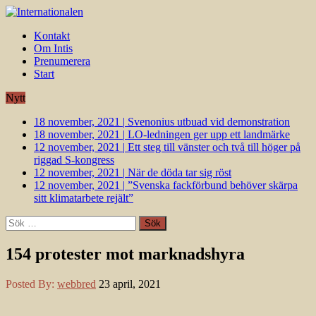
Kontakt
Om Intis
Prenumerera
Start
Nytt
18 november, 2021
|
Svenonius utbuad vid demonstration
18 november, 2021
|
LO-ledningen ger upp ett landmärke
12 november, 2021
|
Ett steg till vänster och två till höger på
riggad S-kongress
12 november, 2021
|
När de döda tar sig röst
12 november, 2021
|
”Svenska fackförbund behöver skärpa
sitt klimatarbete rejält”
Sök
efter:
154 protester mot marknadshyra
Posted By:
webbred
23 april, 2021