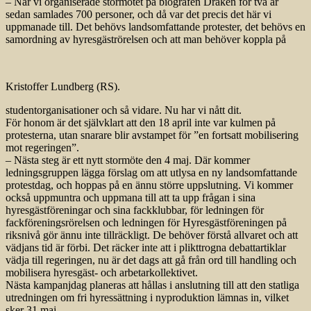
– När vi organiserade stormötet på biografen Draken för två år
sedan samlades 700 personer, och då var det precis det här vi
uppmanade till. Det behövs landsomfattande protester, det behövs en
samordning av hyresgäströrelsen och att man behöver koppla på
Kristoffer Lundberg (RS).
studentorganisationer och så vidare. Nu har vi nått dit.
För honom är det självklart att den 18 april inte var kulmen på
protesterna, utan snarare blir avstampet för ”en fortsatt mobilisering
mot regeringen”.
– Nästa steg är ett nytt stormöte den 4 maj. Där kommer
ledningsgruppen lägga förslag om att utlysa en ny landsomfattande
protestdag, och hoppas på en ännu större uppslutning. Vi kommer
också uppmuntra och uppmana till att ta upp frågan i sina
hyresgästföreningar och sina fackklubbar, för ledningen för
fackföreningsrörelsen och ledningen för Hyresgästföreningen på
riksnivå gör ännu inte tillräckligt. De behöver förstå allvaret och att
vädjans tid är förbi. Det räcker inte att i plikttrogna debattartiklar
vädja till regeringen, nu är det dags att gå från ord till handling och
mobilisera hyresgäst- och arbetarkollektivet.
Nästa kampanjdag planeras att hållas i anslutning till att den statliga
utredningen om fri hyressättning i nyproduktion lämnas in, vilket
sker 31 maj.