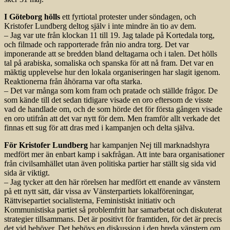
I Göteborg hölls
ett fyrtiotal protester under söndagen, och
Kristofer Lundberg deltog själv i inte mindre än tio av dem.
– Jag var ute från klockan 11 till 19. Jag talade på Kortedala torg,
och filmade och rapporterade från nio andra torg. Det var
imponerande att se bredden bland deltagarna och i talen. Det hölls
tal på arabiska, somaliska och spanska för att nå fram. Det var en
mäktig upplevelse hur den lokala organiseringen har slagit igenom.
Reaktionerna från åhörarna var ofta starka.
– Det var många som kom fram och pratade och ställde frågor. De
som kände till det sedan tidigare visade en oro eftersom de visste
vad de handlade om, och de som hörde det för första gången visade
en oro utifrån att det var nytt för dem. Men framför allt verkade det
finnas ett sug för att dras med i kampanjen och delta själva.
För Kristofer Lundberg
har kampanjen Nej till marknadshyra
medfört mer än enbart kamp i sakfrågan. Att inte bara organisationer
från civilsamhället utan även politiska partier har ställt sig sida vid
sida är viktigt.
– Jag tycker att den här rörelsen har medfört ett enande av vänstern
på ett nytt sätt, där vissa av Vänsterpartiets lokalföreningar,
Rättvisepartiet socialisterna, Feministiskt initiativ och
Kommunistiska partiet så problemfritt har samarbetat och diskuterat
strategier tillsammans. Det är positivt för framtiden, för det är precis
det vid behöver. Det behövs en diskussion i den breda vänstern om