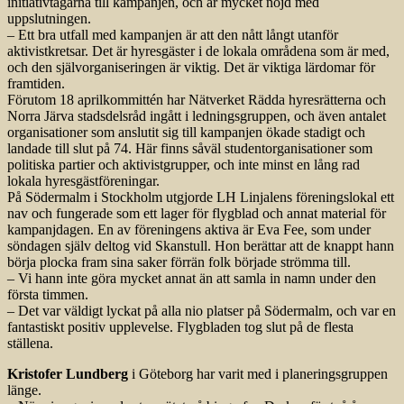
initiativtagarna till kampanjen, och är mycket nöjd med
uppslutningen.
– Ett bra utfall med kampanjen är att den nått långt utanför
aktivistkretsar. Det är hyresgäster i de lokala områdena som är med,
och den självorganiseringen är viktig. Det är viktiga lärdomar för
framtiden.
Förutom 18 aprilkommittén har Nätverket Rädda hyresrätterna och
Norra Järva stadsdelsråd ingått i ledningsgruppen, och även antalet
organisationer som anslutit sig till kampanjen ökade stadigt och
landade till slut på 74. Här finns såväl studentorganisationer som
politiska partier och aktivistgrupper, och inte minst en lång rad
lokala hyresgästföreningar.
På Södermalm i Stockholm utgjorde LH Linjalens föreningslokal ett
nav och fungerade som ett lager för flygblad och annat material för
kampanjdagen. En av föreningens aktiva är Eva Fee, som under
söndagen själv deltog vid Skanstull. Hon berättar att de knappt hann
börja plocka fram sina saker förrän folk började strömma till.
– Vi hann inte göra mycket annat än att samla in namn under den
första timmen.
– Det var väldigt lyckat på alla nio platser på Södermalm, och var en
fantastiskt positiv upplevelse. Flygbladen tog slut på de flesta
ställena.
Kristofer Lundberg
i Göteborg har varit med i planeringsgruppen
länge.