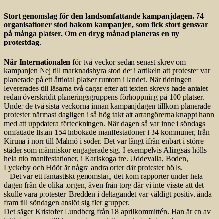
Stort genomslag för den landsomfattande kampanjdagen. 74
organisationer stod bakom kampanjen, som fick stort gensvar
på många platser. Om en dryg månad planeras en ny
protestdag.
När Internationalen
för två veckor sedan senast skrev om
kampanjen Nej till marknadshyra stod det i artikeln att protester var
planerade på ett åttiotal platser runtom i landet. När tidningen
levererades till läsarna två dagar efter att texten skrevs hade antalet
redan överskridit planeringsgruppens förhoppning på 100 platser.
Under de två sista veckorna innan kampanjdagen tillkom planerade
protester närmast dagligen i så hög takt att arrangörerna knappt hann
med att uppdatera förteckningen. När dagen så var inne i söndags
omfattade listan 154 inbokade manifestationer i 34 kommuner, från
Kiruna i norr till Malmö i söder. Det var långt ifrån enbart i större
städer som människor engagerade sig. I exempelvis Alingsås hölls
hela nio manifestationer, i Karlskoga tre. Uddevalla, Boden,
Lyckeby och Höör är några andra orter där protester hölls.
– Det var ett fantastiskt genomslag, det kom rapporter under hela
dagen från de olika torgen, även från torg där vi inte visste att det
skulle vara protester. Bredden i deltagandet var väldigt positiv, ända
fram till söndagen anslöt sig fler grupper.
Det säger Kristofer Lundberg från 18 aprilkommittén. Han är en av