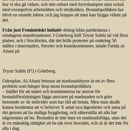
hur vi ska gå vidare, och inte enbart med hyreskampen utan också
med exempelvis arbetsrätten och strejkrätten. Bostadspolitiken har
blivit en enande faktor, och jag hoppas att man kan bygga vidare på
det.
Från just Feministiskt initiativ
deltog båda partiledarna i
söndagens manifestationer. I Göteborg höll Teysir Subhi tal vid flera
platser, och i Stockholm, där det hölls protester på omkring 50
ställen i innerstaden, förorter och kranskommuner, talade Farida al-
Abani på
Teysir Subhi (F!) i Göteborg.
Odenplan. Al-Abani betonar att marknadshyror är ett av flera
problem som hänger ihop inom bostadspolitiken.
– Istället för att staten och kommunerna tar ansvar för
bostadsförsörjningen läggs ansvaret på marknaden och görs
beroende av de individer som har råd att betala. Men man skulle
kunna bestämma att vi behöver X antal nya lägenheter och satsa på
det genom att ha statliga byggbolag, och säkerställa att alla har
någonstans att bo. Bostaden är inte bara en marknadsfråga, utan det
är en mänsklig rättighet att ha tak över huvudet, och så är det inte för
alla i dag.