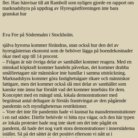
fler. Han hänvisar till att Ramboll som nyligen gjorde en rapport om
marknadshyra på uppdrag av Hyresgästföreningen inte bara
granskat hur
Eva Fee på Södermalm i Stockholm.
själva hyrorna kommer förändras, utan också hur den del av
hyresgästernas ekonomi som de behöver lägga på boendekostnader
ökar med upp till 14 procent.
– Frågan är när övriga delar av samhället kommer reagera. Med en
minskad köpkraft kommer handeln påverkas, det kommer drabba
småföretagare när människor inte handlar i samma utsträckning.
Marknadshyra kommer göra fastighetsägare rikare och människor
fattigare, men det kommer också slå mot delar av samhället som
kanske inte ännu har förstått vad det kommer innebära för dem.
Konceptet med en mängd små, lokala demonstrationer med
begränsat antal deltagare är förstås framtvingat av den pågående
pandemin och myndigheternas restriktioner.
– Vore det inte för pandemin hade vi kunnat ha massdemonstrationer
i en rad städer. Därför behövde vi hitta nya vägar, och den här typen
av lokala protester hade nog inte skett om det inte pågått en
pandemi, då hade det nog varit stora demonstrationer i innerstäderna
istället. Så på det sättet är det positivt eftersom vi nått ut i