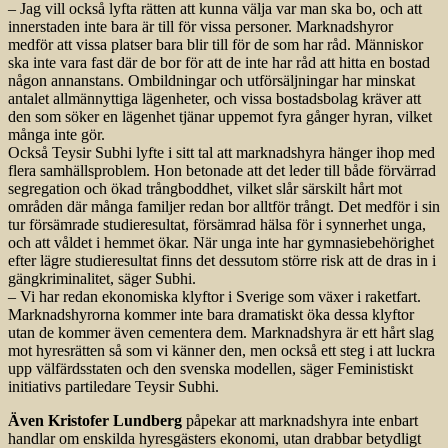
– Jag vill också lyfta rätten att kunna välja var man ska bo, och att
innerstaden inte bara är till för vissa personer. Marknadshyror
medför att vissa platser bara blir till för de som har råd. Människor
ska inte vara fast där de bor för att de inte har råd att hitta en bostad
någon annanstans. Ombildningar och utförsäljningar har minskat
antalet allmännyttiga lägenheter, och vissa bostadsbolag kräver att
den som söker en lägenhet tjänar uppemot fyra gånger hyran, vilket
många inte gör.
Också Teysir Subhi lyfte i sitt tal att marknadshyra hänger ihop med
flera samhällsproblem. Hon betonade att det leder till både förvärrad
segregation och ökad trångboddhet, vilket slår särskilt hårt mot
områden där många familjer redan bor alltför trångt. Det medför i sin
tur försämrade studieresultat, försämrad hälsa för i synnerhet unga,
och att våldet i hemmet ökar. När unga inte har gymnasiebehörighet
efter lägre studieresultat finns det dessutom större risk att de dras in i
gängkriminalitet, säger Subhi.
– Vi har redan ekonomiska klyftor i Sverige som växer i raketfart.
Marknadshyrorna kommer inte bara dramatiskt öka dessa klyftor
utan de kommer även cementera dem. Marknadshyra är ett hårt slag
mot hyresrätten så som vi känner den, men också ett steg i att luckra
upp välfärdsstaten och den svenska modellen, säger Feministiskt
initiativs partiledare Teysir Subhi.
Även Kristofer Lundberg
påpekar att marknadshyra inte enbart
handlar om enskilda hyresgästers ekonomi, utan drabbar betydligt