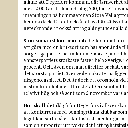
minne att Degerfors kommun, där Järnverket all
mest 2 000 anställda och idag 500, har ett invån
inramningen på hemmaarenan Stora Valla ytterli
hemmaklack där det också faktiskt är sällsynt a
Betecknande är också att jag aldrig under alla d
Som socialist kan man
inte heller annat än i 
att göra med en bruksort som har anor ända tillb
borgerliga partierna under en endaste period 
Vänsterpartiets starkaste fäste i hela Sverige. 
procent. Och, även om man därefter backat, var
det största partiet. Sverigedemokraterna ligger
riksgenomsnittet. Det är dock ett orosmoln vid h
nästan fördubblade sitt röstetal. Orosmolnet för
relativt hög och så sent som 5 november varsla
Hur skall det då
gå för Degerfors i allsvenskan
att konkurrera med penningstinna klubbar som h
laget kan surfa på ett fantastiskt medborgarintr
som en supporter uttryckte det i ett nyhetsinsla