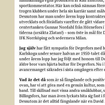
namnkunniga egna produkten är Ralf Edström, 
sportkommentator. Här kan också nämnas försv
trogen klubben under hela sin karriär samt må
Dessutom har man under årens lopp kontrakter
utvecklats och förädlats varefter de gått vidare 
centertanken Gunnar Nordahl från Hörnefors i 
tiderna (ursäkta Zlatan!) – som öste in mål för D
IFK Norrköping och sedermera Milan.
Jag själv
har fått sympatin för Degerfors med 
Karlskoga under senare halvan av 1950-talet då
under årens lopp har jag följt med honom till 
äldre bror vars hjärta bultar för Degerfors. Nu 
avancemanget säkrades i sista omgången efter e
Vad är det då
som är så fängslande och positiv
ovan, har vi att göra med en genuin kultur, som
band. Till skillnad mot vissa andra småklubbar,
Billingsfors, har man även lyckats bita sig fast 
Dessutom är det alltid fängslande när en David 