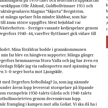
landslagsess på 1970-talet och sedermera uppskattad
k
arsklippan Olle Åhlund, Guldbollvinnare 1951 och
b
lvaktslegendaren Magnus ”Skjorta” Bergström.
at många spelare från mindre klubbar, som här
till ännu större uppgifter. Mest bejublad var
A
Västerbotten – Sveriges vassaste kedjespelare genom
r
egerfors 1940–44, varefter flyttlasset gick vidare till
blodet. Mina föräldrar bodde i grannkommunen
 min far blev en hängiven supporter. Många gånger
Degerfors hemmaarena Stora Valla och jag har även en
i lördags följde jag via radiosporten med spänning hur
n 3–0-seger borta mot Ljungskile.
t med Degerfors fotbollslag? Ja, som jag nämnde
 under årens lopp levererat storspelare på löpande
 som exempelvis 1930-talets Gårda och 1940-talets
i fotbollssocieteten genom decenniernas lopp.
når framgång i kampen mot alla Goliat. Vi ska då ha i