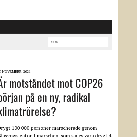
0 NOVEMBER, 2021
Är motståndet mot COP26
början på en ny, radikal
klimatrörelse?
Drygt 100 000 personer marscherade genom
lasgows gator. I marschen, som sades vara drygt 4