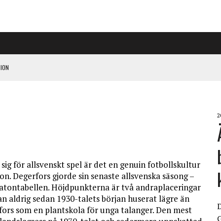
ION
PÅ RIGGAD S-KONGRESS
2
 KLIMATARBETE REJÄLT”
sig för allsvenskt spel är det en genuin fotbollskultur
sion. Degerfors gjorde sin senaste allsvenska säsong –
maratontabellen. Höjdpunkterna är två andraplaceringar
 aldrig sedan 1930-talets början huserat lägre än
rfors som en plantskola för unga talanger. Den mest
G