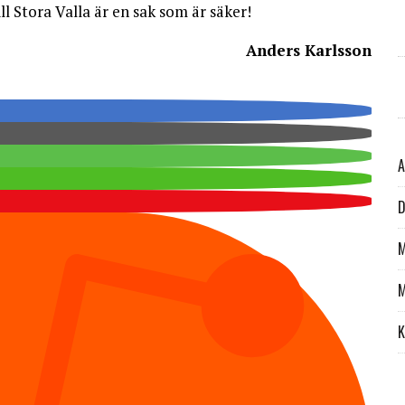
l Stora Valla är en sak som är säker!
Anders Karlsson
A
D
M
M
K