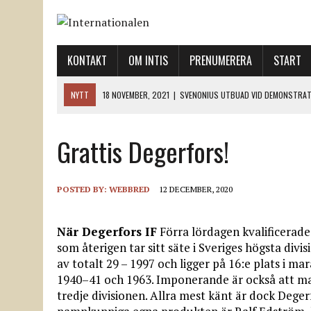
KONTAKT
OM INTIS
PRENUMERERA
START
NYTT
18 NOVEMBER, 2021
|
SVENONIUS UTBUAD VID DEMONSTRAT
18 NOVEMBER, 2021
|
LO-LEDNINGEN GER UPP ETT LANDMÄRKE
Grattis Degerfors!
12 NOVEMBER, 2021
|
ETT STEG TILL VÄNSTER OCH TVÅ TILL HÖGER 
12 NOVEMBER, 2021
|
NÄR DE DÖDA TAR SIG RÖST
12 NOVEMBER, 2021
|
”SVENSKA FACKFÖRBUND BEHÖVER SKÄRPA SITT
POSTED BY:
WEBBRED
12 DECEMBER, 2020
När Degerfors IF
Förra lördagen kvalificerade 
som återigen tar sitt säte i Sveriges högsta divi
av totalt 29 – 1997 och ligger på 16:e plats i 
1940–41 och 1963. Imponerande är också att man
tredje divisionen. Allra mest känt är dock Dege