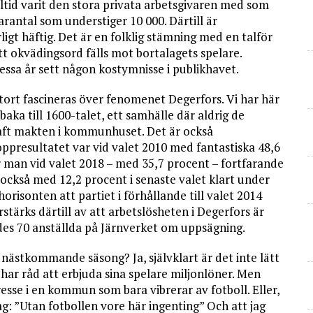
tid varit den stora privata arbetsgivaren med som
arantal som understiger 10 000. Därtill är
gt häftig. Det är en folklig stämning med en talför
tt okvädingsord fälls mot bortalagets spelare.
essa år sett någon kostymnisse i publikhavet.
stort fascineras över fenomenet Degerfors. Vi har här
aka till 1600-talet, ett samhälle där aldrig de
haft makten i kommunhuset. Det är också
Toppresultatet var vid valet 2010 med fantastiska 48,6
 man vid valet 2018 – med 35,7 procent – fortfarande
 också med 12,2 procent i senaste valet klart under
orisonten att partiet i förhållande till valet 2014
stärks därtill av att arbetslösheten i Degerfors är
des 70 anställda på Järnverket om uppsägning.
 nästkommande säsong? Ja, självklart är det inte lätt
ar råd att erbjuda sina spelare miljonlöner. Men
esse i en kommun som bara vibrerar av fotboll. Eller,
g: ”Utan fotbollen vore här ingenting” Och att jag