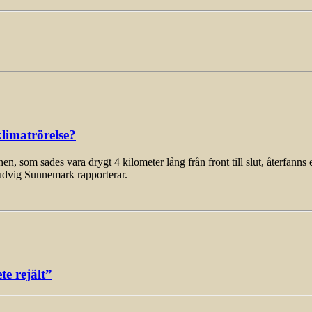
limatrörelse?
som sades vara drygt 4 kilometer lång från front till slut, återfanns 
udvig Sunnemark rapporterar.
e rejält”