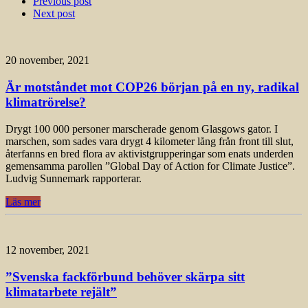
Previous post
Next post
20 november, 2021
Är motståndet mot COP26 början på en ny, radikal
klimatrörelse?
Drygt 100 000 personer marscherade genom Glasgows gator. I
marschen, som sades vara drygt 4 kilometer lång från front till slut,
återfanns en bred flora av aktivistgrupperingar som enats underden
gemensamma parollen ”Global Day of Action for Climate Justice”.
Ludvig Sunnemark rapporterar.
Läs mer
12 november, 2021
”Svenska fackförbund behöver skärpa sitt
klimatarbete rejält”