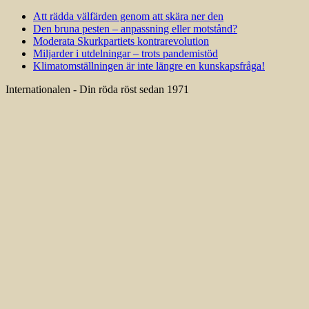
Att rädda välfärden genom att skära ner den
Den bruna pesten – anpassning eller motstånd?
Moderata Skurkpartiets kontrarevolution
Miljarder i utdelningar – trots pandemistöd
Klimatomställningen är inte längre en kunskapsfråga!
Internationalen - Din röda röst sedan 1971