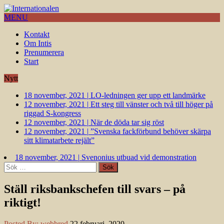
MENU
Kontakt
Om Intis
Prenumerera
Start
Nytt
18 november, 2021
|
LO-ledningen ger upp ett landmärke
12 november, 2021
|
Ett steg till vänster och två till höger på
riggad S-kongress
12 november, 2021
|
När de döda tar sig röst
12 november, 2021
|
”Svenska fackförbund behöver skärpa
sitt klimatarbete rejält”
18 november, 2021
|
Svenonius utbuad vid demonstration
Sök
efter:
Ställ riksbankschefen till svars – på
riktigt!
Posted By:
webbred
22 februari, 2020