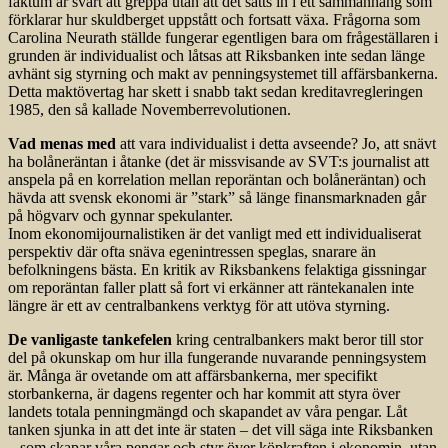
faktum är svårt att greppa utan att det sätts in i ett sammanhang som
förklarar hur skuldberget uppstått och fortsatt växa. Frågorna som
Carolina Neurath ställde fungerar egentligen bara om frågeställaren i
grunden är individualist och låtsas att Riksbanken inte sedan länge
avhänt sig styrning och makt av penningsystemet till affärsbankerna.
Detta maktövertag har skett i snabb takt sedan kreditavregleringen
1985, den så kallade Novemberrevolutionen.
Vad menas med
att vara individualist i detta avseende? Jo, att snävt
ha bolåneräntan i åtanke (det är missvisande av SVT:s journalist att
anspela på en korrelation mellan reporäntan och bolåneräntan) och
hävda att svensk ekonomi är ”stark” så länge finansmarknaden går
på högvarv och gynnar spekulanter.
Inom ekonomijournalistiken är det vanligt med ett individualiserat
perspektiv där ofta snäva egenintressen speglas, snarare än
befolkningens bästa. En kritik av Riksbankens felaktiga gissningar
om reporäntan faller platt så fort vi erkänner att räntekanalen inte
längre är ett av centralbankens verktyg för att utöva styrning.
De vanligaste tankefelen
kring centralbankers makt beror till stor
del på okunskap om hur illa fungerande nuvarande penningsystem
är. Många är ovetande om att affärsbankerna, mer specifikt
storbankerna, är dagens regenter och har kommit att styra över
landets totala penningmängd och skapandet av våra pengar. Låt
tanken sjunka in att det inte är staten – det vill säga inte Riksbanken
– som skapar våra pengar och styr över köpkraften i ekonomin, utan