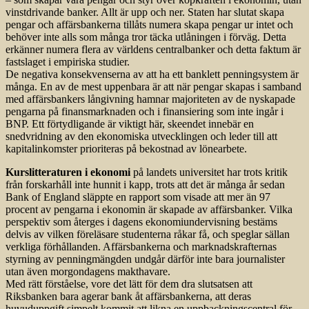
vinstdrivande banker. Allt är upp och ner. Staten har slutat skapa
pengar och affärsbankerna tillåts numera skapa pengar ur intet och
behöver inte alls som många tror täcka utlåningen i förväg. Detta
erkänner numera flera av världens centralbanker och detta faktum är
fastslaget i empiriska studier.
De negativa konsekvenserna av att ha ett banklett penningsystem är
många. En av de mest uppenbara är att när pengar skapas i samband
med affärsbankers långivning hamnar majoriteten av de nyskapade
pengarna på finansmarknaden och i finansiering som inte ingår i
BNP. Ett förtydligande är viktigt här, skeendet innebär en
snedvridning av den ekonomiska utvecklingen och leder till att
kapitalinkomster prioriteras på bekostnad av lönearbete.
Kurslitteraturen i ekonomi
på landets universitet har trots kritik
från forskarhåll inte hunnit i kapp, trots att det är många år sedan
Bank of England släppte en rapport som visade att mer än 97
procent av pengarna i ekonomin är skapade av affärsbanker. Vilka
perspektiv som återges i dagens ekonomiundervisning bestäms
delvis av vilken föreläsare studenterna råkar få, och speglar sällan
verkliga förhållanden. Affärsbankerna och marknadskrafternas
styrning av penningmängden undgår därför inte bara journalister
utan även morgondagens makthavare.
Med rätt förståelse, vore det lätt för dem dra slutsatsen att
Riksbanken bara agerar bank åt affärsbankerna, att deras
huvuduppgift simpelt kommit att likna en uppbackningscentral för