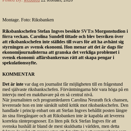
Montage. Foto: Riksbanken
Riksbankschefen Stefan Ingves besökte SVT:s Morgonstudion i
förra veckan. Carolina Sundell tittade och blev besviken över
att riksbankschefen inte ställdes till svars för att ha avhänt sig
styrningen av svensk ekonomi. Hon menar att det är dags för
ekonomijournalisterna att granska det verkliga problemet i
svensk ekonomi: affärsbankernas rätt att skapa pengar i
spekulationssyfte.
KOMMENTAR
Det är inte
var dag en journalist får möjligheten till en frågestund
med självaste riksbankschefen. Förväntningarna bör vara höga på en
intervju med en makthavare på en så central nivå.
När journalisten och programledaren Carolina Neurath fick chansen,
levererade hon en inte särskilt subtil kritik mot riksbankschefen. Den
handlade i princip enbart om att Stefan Ingves behållit posten längre
än sina föregångare och att Riksbanken inte är kapabla att leverera
korrekta ränteprognoser. En liten pik fick Stefan Ingves för att
svenska hushåll är bland de mest skuldsatta i världen, men detta