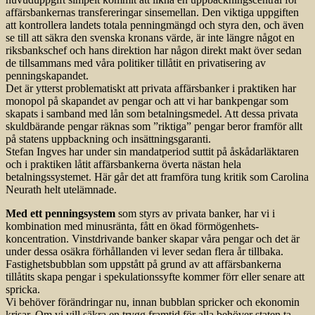
affärsbankernas transfereringar sinsemellan. Den viktiga uppgiften
att kontrollera landets totala penningmängd och styra den, och även
se till att säkra den svenska kronans värde, är inte längre något en
riksbankschef och hans direktion har någon direkt makt över sedan
de tillsammans med våra politiker tillåtit en privatisering av
penningskapandet.
Det är ytterst problematiskt att privata affärsbanker i praktiken har
monopol på skapandet av pengar och att vi har bankpengar som
skapats i samband med lån som betal­ningsmedel. Att dessa privata
skuldbärande pengar räknas som ”riktiga” pengar beror framför allt
på statens uppbackning och insättningsgaranti.
Stefan Ingves har under sin mandatperiod suttit på åskådarläktaren
och i praktiken låtit affärsbankerna överta nästan hela
betalningssystemet. Här går det att framföra tung kritik som Carolina
Neurath helt utelämnade.
Med ett penningsystem
som styrs av privata banker, har vi i
kombination med minusränta, fått en ökad förmögenhets­
koncentration. Vinstdrivande banker skapar våra pengar och det är
under dessa osäkra förhållanden vi lever sedan flera år tillbaka.
Fastighetsbubblan som uppstått på grund av att affärsbankerna
tillåtits skapa pengar i spekulationssyfte kommer förr eller senare att
spricka.
Vi behöver förändringar nu, innan bubblan spricker och ekonomin
krisar. Om vi vill säkra en trygg framtid för alla behöver staten ta