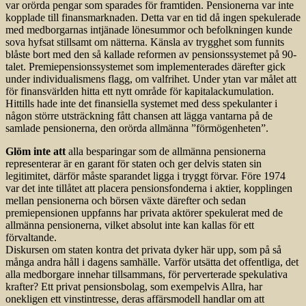
var orörda pengar som sparades för framtiden. Pensionerna var inte
kopplade till finansmarknaden. Detta var en tid då ingen spekulerade
med medborgarnas intjänade lönesummor och befolkningen kunde
sova hyfsat stillsamt om nätterna. Känsla av trygghet som funnits
blåste bort med den så kallade reformen av pensionssystemet på 90-
talet. Premiepensionssystemet som implementerades därefter gick
under individualismens flagg, om valfrihet. Under ytan var målet att
för finansvärlden hitta ett nytt område för kapitalackumulation.
Hittills hade inte det finansiella systemet med dess spekulanter i
någon större utsträckning fått chansen att lägga vantarna på de
samlade pensionerna, den orörda allmänna ”förmögenheten”.
Glöm inte att
alla besparingar som de allmänna pensionerna
representerar är en garant för staten och ger delvis staten sin
legitimitet, därför måste sparandet ligga i tryggt förvar. Före 1974
var det inte tillåtet att placera pensionsfonderna i aktier, kopplingen
mellan pensionerna och börsen växte därefter och sedan
premiepensionen uppfanns har privata aktörer spekulerat med de
allmänna pensionerna, vilket absolut inte kan kallas för ett
förvaltande.
Diskursen om staten kontra det privata dyker här upp, som på så
många andra håll i dagens samhälle. Varför utsätta det offentliga, det
alla medborgare innehar tillsammans, för perverterade spekulativa
krafter? Ett privat pensionsbolag, som exempelvis Allra, har
onekligen ett vinstintresse, deras affärsmodell handlar om att