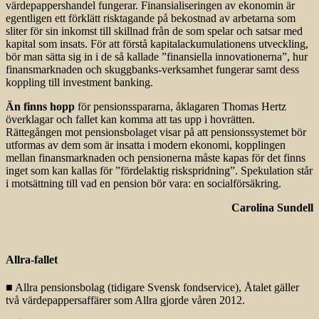
värdepappershandel fungerar. Finansialiseringen av ekonomin är
egentligen ett förklätt risktagande på bekostnad av arbetarna som
sliter för sin inkomst till skillnad från de som spelar och satsar med
kapital som insats. För att förstå kapitalackumulationens utveckling,
bör man sätta sig in i de så kallade ”finansiella innovationerna”, hur
finansmarknaden och skuggbanks-verksamhet fungerar samt dess
koppling till investment banking.
Än finns hopp
för pensionsspararna, åklagaren Thomas Hertz
överklagar och fallet kan komma att tas upp i hovrätten.
Rättegången mot pensionsbolaget visar på att pensionssystemet bör
utformas av dem som är insatta i modern ekonomi, kopplingen
mellan finansmarknaden och pensionerna måste kapas för det finns
inget som kan kallas för ”fördelaktig riskspridning”. Spekulation står
i motsättning till vad en pension bör vara: en socialförsäkring.
Carolina Sundell
Allra-fallet
■ Allra pensionsbolag (tidigare Svensk fondservice), Åtalet gäller
två värdepappersaffärer som Allra gjorde våren 2012.