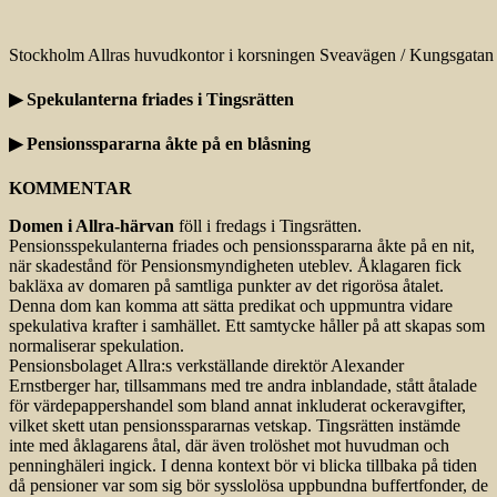
Stockholm Allras huvudkontor i korsningen Sveavägen / Kungsgatan
▶ Spekulanterna friades i Tingsrätten
▶ Pensionsspararna åkte på en blåsning
KOMMENTAR
Domen i Allra-härvan
föll i fredags i Tingsrätten.
Pensionsspekulanterna friades och pensionsspararna åkte på en nit,
när skadestånd för Pensionsmyndigheten uteblev. Åklagaren fick
bakläxa av domaren på samtliga punkter av det rigorösa åtalet.
Denna dom kan komma att sätta predikat och uppmuntra vidare
spekulativa krafter i samhället. Ett samtycke håller på att skapas som
normaliserar spekulation.
Pensionsbolaget Allra:s verkställande direktör Alexander
Ernstberger har, tillsammans med tre andra inblandade, stått åtalade
för värdepappers­handel som bland annat inkluderat ockeravgifter,
vilket skett utan pensionsspararnas vetskap. Tingsrätten instämde
inte med åklagarens åtal, där även trolöshet mot huvudman och
penninghäleri ingick. I denna kontext bör vi blicka tillbaka på tiden
då pensioner var som sig bör sysslolösa uppbundna buffertfonder, de