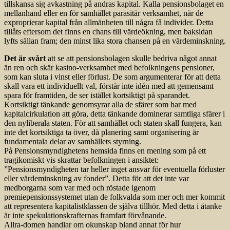
tillskansa sig avkastning på andras kapital. Kalla pensionsbolaget en
mellanhand eller en för samhället parasitär verksamhet, när de
exproprierar kapital från allmänheten till några få individer. Detta
tillåts eftersom det finns en chans till värdeökning, men baksidan
lyfts sällan fram; den minst lika stora chansen på en värdeminskning.
Det är svårt
att se att pensionsbolagen skulle bedriva något annat
än ren och skär kasino-verksamhet med befolkningens pensioner,
som kan sluta i vinst eller förlust. De som argumenterar för att detta
skall vara ett individuellt val, förstår inte idén med att gemensamt
spara för framtiden, de ser istället kortsiktigt på sparandet.
Kortsiktigt tänkande genomsyrar alla de sfärer som har med
kapitalcirkulation att göra, detta tänkande dominerar samtliga sfärer i
den nyliberala staten. För att samhället och staten skall fungera, kan
inte det kortsiktiga ta över, då planering samt organisering är
fundamentala delar av samhällets styrning.
På Pensionsmyndighetens hemsida finns en mening som på ett
tragikomiskt vis skrattar befolkningen i ansiktet:
”Pensionsmyndigheten tar heller inget ansvar för eventuella förluster
eller värdeminskning av fonder”. Detta för att det inte var
medborgarna som var med och röstade igenom
premiepensionssystemet utan de folkvalda som mer och mer kommit
att representera kapitalistklassen de själva tillhör. Med detta i åtanke
är inte spekulationskrafternas framfart förvånande.
Allra-domen handlar om okunskap bland annat för hur