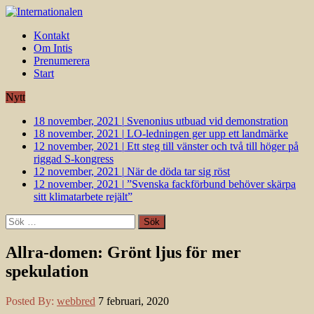
Kontakt
Om Intis
Prenumerera
Start
Nytt
18 november, 2021
|
Svenonius utbuad vid demonstration
18 november, 2021
|
LO-ledningen ger upp ett landmärke
12 november, 2021
|
Ett steg till vänster och två till höger på
riggad S-kongress
12 november, 2021
|
När de döda tar sig röst
12 november, 2021
|
”Svenska fackförbund behöver skärpa
sitt klimatarbete rejält”
Sök
efter:
Allra-domen: Grönt ljus för mer
spekulation
Posted By:
webbred
7 februari, 2020