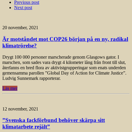
Previous post
Next post
20 november, 2021
Är motståndet mot COP26 början på en ny, radikal
klimatrörelse?
Drygt 100 000 personer marscherade genom Glasgows gator. I
marschen, som sades vara drygt 4 kilometer lång från front till slut,
återfanns en bred flora av aktivistgrupperingar som enats underden
gemensamma parollen ”Global Day of Action for Climate Justice”.
Ludvig Sunnemark rapporterar.
Läs mer
12 november, 2021
”Svenska fackförbund behöver skärpa sitt
klimatarbete rejält”