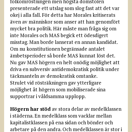
folkomröstningen men högsta domstolen
presenterade ett utslag som slog fast att det var
okej i alla fall. För detta har Morales kritiserats
även av människor som anser att han genomfört
mycket bra politik. Här måste man fråga sig om
inte Morales och MAS begick ett ödesdigert
misstag. Man borde lanserat en annan kandidat.
Om nu konstitutionen begränsade antalet
ämbetsperioder så borde MAS kunnat löst det.
Nu gav MAS högern en helt onödig möjlighet att
driva en subversiv antidemokratisk politik under
täckmanteln av demokratisk omtanke.
Strulet vid rösträkningen gav ytterligare
möjlighet åt högern som mobiliserade sina
supportrar i våldsamma upplopp.
Högern har stöd
av stora delar av medelklassen
i städerna. En medelklass som vacklar mellan
kapitalistklassen på ena sidan och bönder och
arbetare på den andra. Och medelklassen är stor i