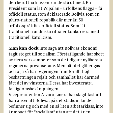
den besuttna klassen kunde stå ut med. En
President som lät Wipalan – urfolkens flagga – få
officiell status, som deklarerade Bolivia som en
pluro-nationell republik där mer än 30
urfolksspråk fick officiell status. Som lät
traditionella andinska ritualer konkurrera med
traditionell katolicism.
Man kan dock
inte säga att Bolivias ekonomi
tagit steget till socialism. Förstatligande har skett
av flera verksamheter som de tidigare nyliberala
regimerna privatiserade. Men när det gäller gas
och olja så har regeringen framförallt höjt
beskattningen rejält och samhället har därmed
fått del av vinsterna. Dessa har investerats i
fattigdomsbekämpningen.
Vicepresidenten Alvaro Linera har slagit fast att
han anser att Bolivia, på det stadium landet
befinner sig och med en så liten arbetarklass, inte
är moget för ”socialism” utan att det är en