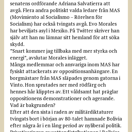
senatens ordförande Adriana Salvatierra att
avgå. Flera andra politiskt valda ledare från MAS
(Movimiento al Socialismo – Rörelsen för
Socialism) har också tvingats avgå. Evo Morales
har beviljats asyl i Mexiko. På Twitter skriver han
själv att han nu lämnar sitt hemland för att söka
skydd.
”Snart kommer jag tillbaka med mer styrka och
energi”, avslutar Morales inlägget.
Många medlemmar och ansvariga inom MAS har
fysiskt attackerats av oppositionsanhängare. En
borgmästare från MAS släpades genom gatorna i
Vinto. Hon sprutades ner med rödfärg och
hennes hår klipptes av. Ett våldsamt hat präglar
oppositionens demonstrationer och agerande.
Vad är bakgrunden?
Efter att den sista i raden av militärdiktaturer
tvingats bort i början av 80-talet hamnade Bolivia
efter några år i en lång period av nyliberal politik.