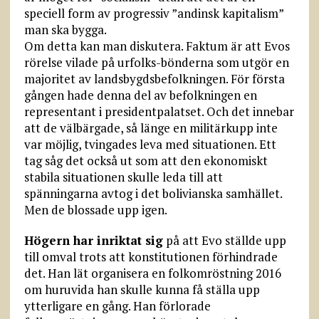
speciell form av progressiv ”andinsk kapitalism”
man ska bygga.
Om detta kan man diskutera. Faktum är att Evos
rörelse vilade på urfolks-bönderna som utgör en
majoritet av landsbygdsbefolkningen. För första
gången hade denna del av befolkningen en
representant i presidentpalatset. Och det innebar
att de välbärgade, så länge en militärkupp inte
var möjlig, tvingades leva med situationen. Ett
tag såg det också ut som att den ekonomiskt
stabila situationen skulle leda till att
spänningarna avtog i det bolivianska samhället.
Men de blossade upp igen.
Högern har inriktat sig
på att Evo ställde upp
till omval trots att konstitutionen förhindrade
det. Han lät organisera en folkomröstning 2016
om huruvida han skulle kunna få ställa upp
ytterligare en gång. Han förlorade