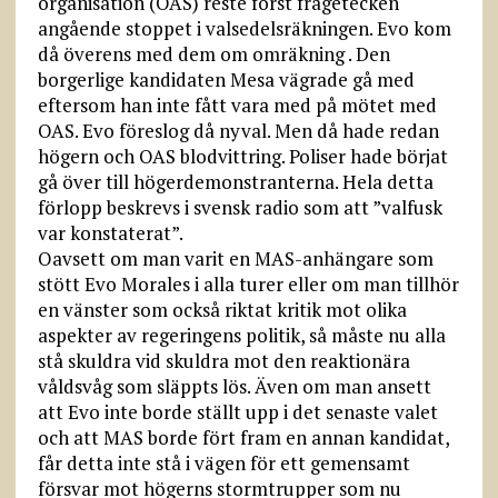
organisation (OAS) reste först frågetecken
angående stoppet i valsedelsräkningen. Evo kom
då överens med dem om omräkning . Den
borgerlige kandidaten Mesa vägrade gå med
eftersom han inte fått vara med på mötet med
OAS. Evo föreslog då nyval. Men då hade redan
högern och OAS blodvittring. Poliser hade börjat
gå över till högerdemonstranterna. Hela detta
förlopp beskrevs i svensk radio som att ”valfusk
var konstaterat”.
Oavsett om man varit en MAS-anhängare som
stött Evo Morales i alla turer eller om man tillhör
en vänster som också riktat kritik mot olika
aspekter av regeringens politik, så måste nu alla
stå skuldra vid skuldra mot den reaktionära
våldsvåg som släppts lös. Även om man ansett
att Evo inte borde ställt upp i det senaste valet
och att MAS borde fört fram en annan kandidat,
får detta inte stå i vägen för ett gemensamt
försvar mot högerns stormtrupper som nu