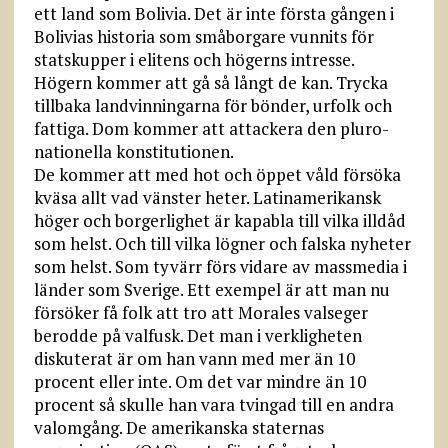
ett land som Bolivia. Det är inte första gången i
Bolivias historia som småborgare vunnits för
statskupper i elitens och högerns intresse.
Högern kommer att gå så långt de kan. Trycka
tillbaka landvinningarna för bönder, urfolk och
fattiga. Dom kommer att attackera den pluro-
nationella konstitutionen.
De kommer att med hot och öppet våld försöka
kväsa allt vad vänster heter. Latinamerikansk
höger och borgerlighet är kapabla till vilka illdåd
som helst. Och till vilka lögner och falska nyheter
som helst. Som tyvärr förs vidare av massmedia i
länder som Sverige. Ett exempel är att man nu
försöker få folk att tro att Morales valseger
berodde på valfusk. Det man i verkligheten
diskuterat är om han vann med mer än 10
procent eller inte. Om det var mindre än 10
procent så skulle han vara tvingad till en andra
valomgång. De amerikanska staternas