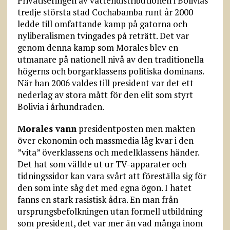
Privatiseringen av vattendistributionen i Bolivias
tredje största stad Cochabamba runt år 2000
ledde till omfattande kamp på gatorna och
nyliberalismen tvingades på reträtt. Det var
genom denna kamp som Morales blev en
utmanare på nationell nivå av den traditionella
högerns och borgarklassens politiska dominans.
När han 2006 valdes till president var det ett
nederlag av stora mått för den elit som styrt
Bolivia i århundraden.
Morales vann
presidentposten men makten
över ekonomin och massmedia låg kvar i den
”vita” överklassens och medelklassens händer.
Det hat som vällde ut ur TV-apparater och
tidningssidor kan vara svårt att föreställa sig för
den som inte såg det med egna ögon. I hatet
fanns en stark rasistisk ådra. En man från
ursprungsbefolkningen utan formell utbildning
som president, det var mer än vad många inom