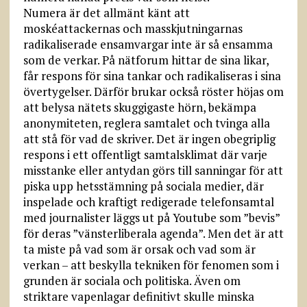
Numera är det allmänt känt att
moskéattackernas och masskjutningarnas
radikaliserade ensamvargar inte är så ensamma
som de verkar. På nätforum hittar de sina likar,
får respons för sina tankar och radikaliseras i sina
övertygelser. Därför brukar också röster höjas om
att belysa nätets skuggigaste hörn, bekämpa
anonymiteten, reglera samtalet och tvinga alla
att stå för vad de skriver. Det är ingen obegriplig
respons i ett offentligt samtalsklimat där varje
misstanke eller antydan görs till sanningar för att
piska upp hetsstämning på sociala medier, där
inspelade och kraftigt redigerade telefonsamtal
med journalister läggs ut på Youtube som ”bevis”
för deras ”vänsterliberala agenda”. Men det är att
ta miste på vad som är orsak och vad som är
verkan – att beskylla tekniken för fenomen som i
grunden är sociala och politiska. Även om
striktare vapenlagar definitivt skulle minska