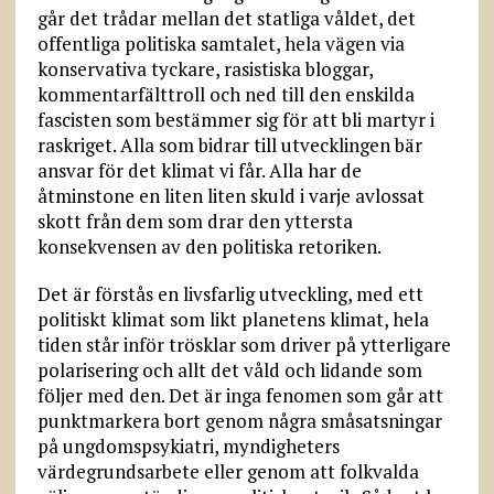
går det trådar mellan det statliga våldet, det
offentliga politiska samtalet, hela vägen via
konservativa tyckare, rasistiska bloggar,
kommentarfälttroll och ned till den enskilda
fascisten som bestämmer sig för att bli martyr i
raskriget. Alla som bidrar till utvecklingen bär
ansvar för det klimat vi får. Alla har de
åtminstone en liten liten skuld i varje avlossat
skott från dem som drar den yttersta
konsekvensen av den politiska retoriken.
Det är förstås en livsfarlig utveckling, med ett
politiskt klimat som likt planetens klimat, hela
tiden står inför trösklar som driver på ytterligare
polarisering och allt det våld och lidande som
följer med den. Det är inga fenomen som går att
punktmarkera bort genom några småsatsningar
på ungdomspsykiatri, myndigheters
värdegrundsarbete eller genom att folkvalda