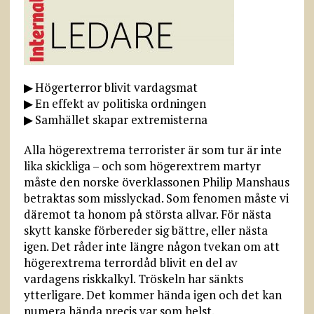
▶ Högerterror blivit vardagsmat
▶ En effekt av politiska ordningen
▶ Samhället skapar extremisterna
Alla högerextrema terrorister är som tur är inte
lika skickliga – och som högerextrem martyr
måste den norske överklassonen Philip Manshaus
betraktas som misslyckad. Som fenomen måste vi
däremot ta honom på största allvar. För nästa
skytt kanske förbereder sig bättre, eller nästa
igen. Det råder inte längre någon tvekan om att
högerextrema terrordåd blivit en del av
vardagens riskkalkyl. Tröskeln har sänkts
ytterligare. Det kommer hända igen och det kan
numera hända precis var som helst.