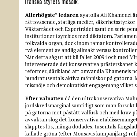
Iranska styrets mosaik.
Allerhögste* ledaren
ayatolla Ali Khamenei är
rättsväsende, statliga medier, säkerhetsstyrko
Väktarrådet och Expertrådet samt en serie penn
institutioner i symbios med diktatorn. Parlamen
folkvalda organ, dock inom ramar kontrollerade 
två element av andlig allmakt versus kontrollera
När detta såg ut att bli fallet 2009 i och med 
intervenerade det konservativa prästerskapet 
reformer, däribland att omvandla Khameneis post 
hundratusentals aktiva människor på gatorna. Mo
missnöje och demokratiskt engagemang vilket s
Efter valnatten
då den ultrakonservativa Ma
jordskredsmarginal samtidigt som man försökt ho
på gatorna mot påstått valfusk och med krav på
avvaktan slog det konservativa etablissemanget t
släpptes lös, många dödades, tusentals fängslad
kallade gröna (efter Mousavis kampanjfärg) refo