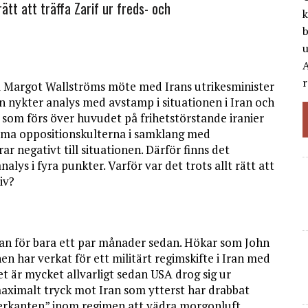
rätt att träffa Zarif ur freds- och
k
b
A
r
om Margot Wallströms möte med Irans utrikesminister
n nykter analys med avstamp i situationen i Iran och
n som förs över huvudet på frihetstörstande iranier
rema oppositionskulterna i samklang med
 negativt till situationen. Därför finns det
lys i fyra punkter. Varför var det trots allt rätt att
iv?
ran för bara ett par månader sedan. Hökar som John
n har verkat för ett militärt regimskifte i Iran med
t är mycket allvarligt sedan USA drog sig ur
maximalt tryck mot Iran som ytterst har drabbat
ögerkanten” inom regimen att vädra morgonluft.