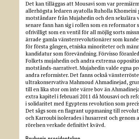
Det kan tilläggas att Mousavi som var premiärm
allerhögsta ledaren ayatolla Ruholla Khomeini 
motståndare från Mujahedin och den sekulära v
senare fann han sig i rollen som en reformato
ofrivilligt som en ventil för all möjlig sorts mi
ärrade gamla vänsterrevolutionärer som kunde 
för första gången, etniska minoriteter och mä
kandidatur som förevändning. Förvisso föranledd
Folkets mujahedin och andra extrema opposition
motstånds-narrativet. Mujahedin valde egna pr
andra reformister. Det fanns också vänsterröster
ultrakonservativa Mahmoud Ahmadinejad, grunda
till en lika stor om inte värre bov än Ahmadine
extra kapitel i februari 2011 då Mousavi och r
i solidaritet med Egyptens revolution som prec
Det sågs som en flagrant uppmaning till revolut
och Karroubi isolerades i husarrest och genom 
rörelsen verkade definitivt kvävd.
Rouhanis presidentskap.