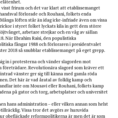
belåtenhet.
 visst frirum och det var klart att etablissemanget
ahandsval förlorade och Rouhani, folkets enda
 Många löften står än idag icke-infriade även om vissa
ickor i styret folket lyckats kila in gett dem större
öjtvånget, arbetare strejkar och en våg av sällan
. När Ebrahim Raisi, den populistiska
itiska fångar 1988 och förloraren i presidentvalet
ester 2018 så snubblar etablissemanget på eget grepp.
sig in i protesterna och vänder slagorden mot
 företrädare. Revolutionära slagord som kräver ett
vintrad vänster ger sig till känna med gamla röda
en. Det här är vad åratal av folklig kamp och
t handlar inte om Mousavi eller Rouhani, folkets kamp
ndena på gator och torg, arbetsplatser och universitet
men hans administration – eller vilken annan som helst
illräcklig. Vissa tror det avgörs av huruvida
 hur obefläckade reformpolitikerna är men det är som