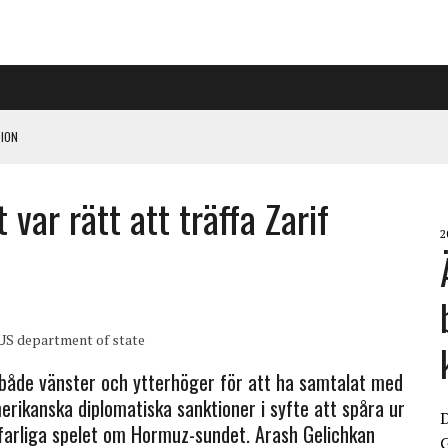
ION
var rätt att träffa Zarif
PÅ RIGGAD S-KONGRESS
2
 KLIMATARBETE REJÄLT”
US department of state
n både vänster och ytterhöger för att ha samtalat med
merikanska diplomatiska sanktioner i syfte att spåra ur
 farliga spelet om Hormuz-sundet. Arash Gelichkan
G