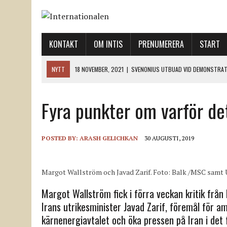
KONTAKT
OM INTIS
PRENUMERERA
START
NYTT
18 NOVEMBER, 2021
|
SVENONIUS UTBUAD VID DEMONSTRAT
18 NOVEMBER, 2021
|
LO-LEDNINGEN GER UPP ETT LANDMÄRKE
Fyra punkter om varför det 
12 NOVEMBER, 2021
|
ETT STEG TILL VÄNSTER OCH TVÅ TILL HÖGER 
12 NOVEMBER, 2021
|
NÄR DE DÖDA TAR SIG RÖST
12 NOVEMBER, 2021
|
”SVENSKA FACKFÖRBUND BEHÖVER SKÄRPA SITT
POSTED BY:
ARASH GELICHKAN
30 AUGUSTI, 2019
Margot Wallström och Javad Zarif. Foto: Balk /MSC samt 
Margot Wallström fick i förra veckan kritik frå
Irans utrikesminister Javad Zarif, föremål för a
kärnenergiavtalet och öka pressen på Iran i det