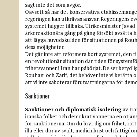
sagt inte det som avgör.
Oavsett så har det konservativa etablissemanget
regeringen kan utkrävas ansvar. Regeringens ev
systemet hugger tillbaka. Utrikesminister Javad
ärkereaktionära gång på gång försökt avsätta h
att lägga huvudskulden för situationen på Rou
dess möjligheter.
Det går inte att reformera bort systemet, den ti
en revolutionär situation där tiden för systemf
frihetsvänner i Iran har påbörjat. De ser betyd
Rouhani och Zarif, det behöver inte vi berätta 
att vi inte saboterar förutsättningarna för dem
Sanktioner
Sanktioner och diplomatisk isolering
av Ira
iranska folket och demokrativännerna en otjänst
för sanktionerna. Om du bryr dig om frihet, rättv
illa eller dör av svält, medicinbrist och fattigd