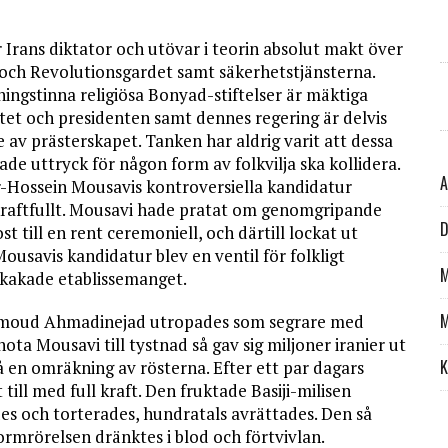
 Irans diktator och utövar i teorin absolut makt över
r och Revolutionsgardet samt säkerhetstjänsterna.
ingstinna religiösa Bonyad-stiftelser är mäktiga
tet och presidenten samt dennes regering är delvis
av prästerskapet. Tanken har aldrig varit att dessa
de uttryck för någon form av folkvilja ska kollidera.
A
Mir-Hossein Mousavis kontroversiella kandidatur
kraftfullt. Mousavi hade pratat om genomgripande
D
till en rent ceremoniell, och därtill lockat ut
usavis kandidatur blev en ventil för folkligt
M
kakade etablissemanget.
M
hmoud Ahmadinejad utropades som segrare med
ta Mousavi till tystnad så gav sig miljoner iranier ut
K
 en omräkning av rösterna. Efter ett par dagars
ill med full kraft. Den fruktade Basiji-milisen
es och torterades, hundratals avrättades. Den så
rmrörelsen dränktes i blod och förtvivlan.