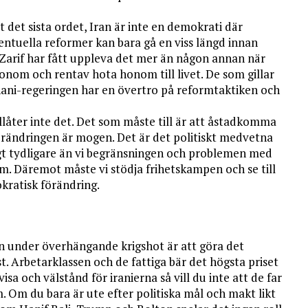
 det sista ordet, Iran är inte en demokrati där
entuella reformer kan bara gå en viss längd innan
 Zarif har fått uppleva det mer än någon annan när
onom och rentav hota honom till livet. De som gillar
hani-regeringen har en övertro på reformtaktiken och
llåter inte det. Det som måste till är att åstadkomma
örändringen är mogen. Det är det politiskt medvetna
ligt tydligare än vi begränsningen och problemen med
om. Däremot måste vi stödja frihetskampen och se till
okratisk förändring.
n under överhängande krigshot är att göra det
. Arbetarklassen och de fattiga bär det högsta priset
isa och välstånd för iranierna så vill du inte att de far
om. Om du bara är ute efter politiska mål och makt likt