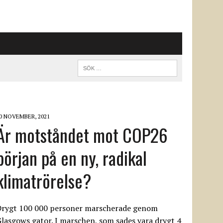
0 NOVEMBER, 2021
Är motståndet mot COP26
början på en ny, radikal
klimatrörelse?
Drygt 100 000 personer marscherade genom
lasgows gator. I marschen, som sades vara drygt 4