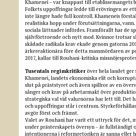
Khamenei – var knappast till etablissemangets 
Folkets uppoffringar ledde till erövringen av ett
inte längre hade full kontroll. Khameneis först
realistiska hopp under förutsättningarna, vann.
sociala lättnader infördes. Framförallt har de spr
självförtroende och nytt mod. Kvinnor trotsar sl
skådade radikala krav ekade genom gatorna 2018
ärkereaktionära före detta massmördaren av pol
2017, kallar till Rouhani-kritiska missnöjesprot
Tusentals regimkritiker
över hela landet ger 
Khamenei, landets ekonomiska elit och korrupta
slut på präststyret och även spillror av en över
sånger och krav på arbetarmakt över produktion
strategiska val vid valurnorna har lett till. De
och uppoffringar står i centrum. Styrkeförhålla
avgör först och främst.
Valet av Rouhani har varit ett uttryck för det, 
under prästerskapets översyn – är fullständigt ot
intentionerna i reformretoriken är sanna eller