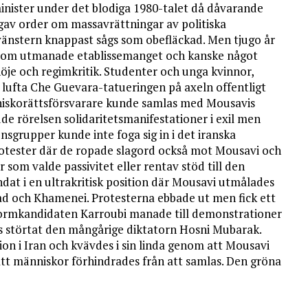
inister under det blodiga 1980-talet då dåvarande
gav order om massavrättningar av politiska
änstern knappast sågs som obefläckad. Men tjugo år
r som utmanade etablissemanget och kanske något
ssnöje och regimkritik. Studenter och unga kvinnor,
lufta Che Guevara-tatueringen på axeln offentligt
nniskorättsförsvarare kunde samlas med Mousavis
e rörelsen solidaritetsmanifestationer i exil men
sgrupper kunde inte foga sig in i det iranska
otester där de ropade slagord också mot Mousavi och
 som valde passivitet eller rentav stöd till den
t i en ultrakritisk position där Mousavi utmålades
jad och Khamenei. Protesterna ebbade ut men fick ett
eformkandidaten Karroubi manade till demonstrationer
is störtat den mångårige diktatorn Hosni Mubarak.
ion i Iran och kvävdes i sin linda genom att Mousavi
att människor förhindrades från att samlas. Den gröna