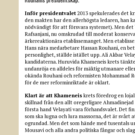
Inför presidentvalet
2013 spekulerades det krin
den makten har den allerhögsta ledaren, han k
nödvändigt för att försvara systemet). Men det 
Rafsanjani, nu omskrudad till moderat konserva
ärkereaktionära etablissemanget. Men etablisse
Hans nära medarbetare Hassan Rouhani, en bety
personlighet, ställde istället upp. Ali Akbar Vel
kandidaterna. Huruvida Khameneis krets tänkte a
undanröja en alldeles för mäktig utmanare elle
okända Rouhani och reformisten Mohammad Reza 
för de mer reforminriktade är oklart.
Klart är att Khameneis
krets föredrog en lojal
skillnad från den allt oregerligare Ahmadineja
första hand Velayati vara förhandsvalet. Det fi
som ska lugna och lura massorna, det är svårt a
ogrundad. Men det som hände med tusentals ung
Mousavi och alla andra politiska fångar och sla