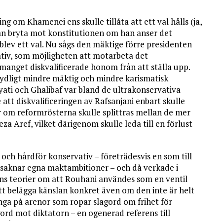
g om Khamenei ens skulle tillåta att ett val hålls (ja,
an bryta mot konstitutionen om han anser det
blev ett val. Nu sågs den mäktige förre presidenten
tiv, som möjligheten att motarbeta det
manget diskvalificerade honom från att ställa upp.
dligt mindre mäktig och mindre karismatisk
ayati och Ghalibaf var bland de ultrakonservativa
tt diskvalificeringen av Rafsanjani enbart skulle
r om reformrösterna skulle splittras mellan de mer
Aref, vilket därigenom skulle leda till en förlust
 och hårdför konservativ – företrädesvis en som till
d saknar egna maktambitioner – och då verkade i
nns teorier om att Rouhani användes som en ventil
tt belägga känslan konkret även om den inte är helt
a på arenor som ropar slagord om frihet för
gord mot diktatorn – en ogenerad referens till