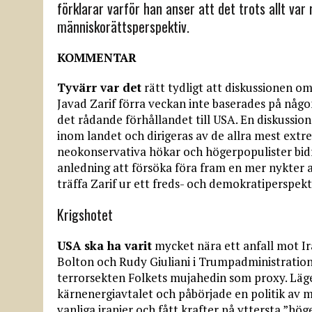
förklarar varför han anser att det trots allt var 
människorättsperspektiv.
KOMMENTAR
Tyvärr var det
rätt tydligt att diskussionen 
Javad Zarif förra veckan inte baserades på någo
det rådande förhållandet till USA. En diskussio
inom landet och dirigeras av de allra mest ext
neokonservativa hökar och högerpopulister bidrar
anledning att försöka föra fram en mer nykter ana
träffa Zarif ur ett freds- och demokratiperspekt
Krigshotet
USA ska ha varit
mycket nära ett anfall mot I
Bolton och Rudy Giuliani i Trumpadministratione
terrorsekten Folkets mujahedin som proxy. Läge
kärnenergiavtalet och påbörjade en politik av 
vanliga iranier och fått krafter på yttersta ”h