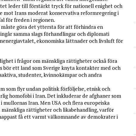
 leder till förstärkt tryck för nationell enighet och
inje mot Irans moderat konservativa reformregering i
al för freden i regionen.
vi måste göra det yttersta för att förhindra en
r ingår samma slags förhandlingar och diplomati
nenergiavtalet, ekonomiska lättnader och livsluft för
ghet i frågor om mänskliga rättigheter också föra
is bör ett land som Sverige knyta kontakter med och
gsaktiva, studenter, kvinnokämpar och andra
dem som flyr undan politisk förföljelse, etnisk och
farlig homofobi i Iran. Det inkluderar de afghaner som
en i mullornas Iran. Men USA och flera europeiska
m mänskliga rättigheter och likabehandling, varför
knappast få ett varmt välkomnande av demokrater i