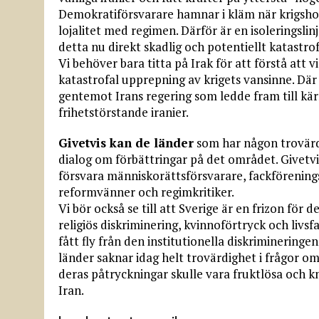
Demokratiförsvarare hamnar i kläm när krigshotet
lojalitet med regimen. Därför är en isoleringsl
detta nu direkt skadlig och potentiellt katastrof
Vi behöver bara titta på Irak för att förstå att 
katastrofal upprepning av krigets vansinne. Dä
gentemot Irans regering som ledde fram till kär
frihetstörstande iranier.
Givetvis kan de länder
som har någon trovärdi
dialog om förbättringar på det området. Givetv
försvara människorättsförsvarare, fackförenin
reformvänner och regimkritiker.
Vi bör också se till att Sverige är en frizon för 
religiös diskriminering, kvinnoförtryck och livs
fått fly från den institutionella diskriminering
länder saknar idag helt trovärdighet i frågor o
deras påtryckningar skulle vara fruktlösa och 
Iran.