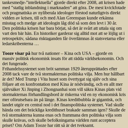
tankesmedje-”intellektuella” gjorde direkt efter 2008, att krisen hade
med ”statlig inblandning i marknaden” att göra. De mest kvickfotade
och pragmatiska av nyliberala ideologer förstod naturligtvis direkt
vidden av krisen, till och med Alan Greenspan kunde erkänna
misstag och medge att ideologin låg död så som den levt i 30 år.
Den politiska krisen har bara börjat, så det är svårt att uttala sig om
vart den bär hän. En historiker garderar sig alltid mot att se löjlig ut i
retrospektiv, sådana risktaganden får överlämnas åt statsvetarna eller
ledarskribenterna …
Tooze visar på
hur två nationer – Kina och USA – gjorde en
massiv politisk ekonomisk insats för att rädda världsekonomin. Och
det fungerade.
Frihandelssystemet som bröt samman 1929 återupprättades efter
2008 tack vare de två stormakternas politiska vilja. Men hur hållbart
är det? Med Trump i Vita huset som övertygat sig själv och sina
följare att en konfrontation med Kina är nödvändig, och en allt mer
självsäker Xi Jinping i Zhongnanhai som vill säkra Kinas plats vid
stormakternas förhandlingsbord är riskerna vid en ny ekonomisk kris
mer oförutsebara än på länge. Kinas kreditbubbla är gigantisk, och
landet utgör en central nod i det finanspolitiska systemet. Vad skulle
hända om det bräckliga kredithuset brakade samman igen? Skulle de
två stormakterna kunna enas och frammana den politiska vilja som
skulle krävas, och skulle befolkningarna världen runt acceptera
priset? Om Adam Tooze har rätt så är det tveksamt.