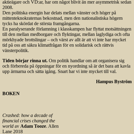
aktieägare och VD:ar, har om något blivit än mer asymmetrisk sedan
2008.
Den politiska energin har delats mellan vänster och höger på
mittenteknokraternas bekostnad, men den nationalistiska högern
tycks ha skördat de största framgångarna.
En paralyserande förlamning i klasskampen har flyttat motsättningen
till den mellan medborgare och flyktingar, mellan laglydiga och ofta
mörkhyade brottslingar – och värst av allt är att vi inte har mycket
tid på oss att säkra klimatfrågan för en solidarisk och rättvis
vänsterpolitik.
Tiden börjar rinna ut.
Om politik handlar om att organisera sig
och förbereda på öppningar för en nyordning så är det bara att kavla
upp ärmarna och sätta igång. Snart har vi inte mycket till val.
Hampus Byström
BOKEN
Crashed: how a decade of
financial crises changed the
world
av
Adam Tooze
. Allen
Lane 2018