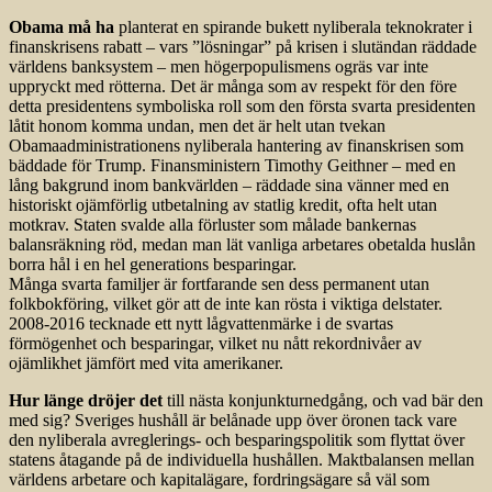
Obama må ha
planterat en spirande bukett nyliberala teknokrater i
finanskrisens rabatt – vars ”lösningar” på krisen i slutändan räddade
världens banksystem – men högerpopulismens ogräs var inte
uppryckt med rötterna. Det är många som av respekt för den före
detta presidentens symboliska roll som den första svarta presidenten
låtit honom komma undan, men det är helt utan tvekan
Obamaadministrationens nyliberala hantering av finanskrisen som
bäddade för Trump. Finansministern Timothy Geithner – med en
lång bakgrund inom bankvärlden – räddade sina vänner med en
historiskt ojämförlig utbetalning av statlig kredit, ofta helt utan
motkrav. Staten svalde alla förluster som målade bankernas
balansräkning röd, medan man lät vanliga arbetares obetalda huslån
borra hål i en hel generations besparingar.
Många svarta familjer är fortfarande sen dess permanent utan
folkbokföring, vilket gör att de inte kan rösta i viktiga delstater.
2008-2016 tecknade ett nytt lågvattenmärke i de svartas
förmögenhet och besparingar, vilket nu nått rekordnivåer av
ojämlikhet jämfört med vita amerikaner.
Hur länge dröjer det
till nästa konjunkturnedgång, och vad bär den
med sig? Sveriges hushåll är belånade upp över öronen tack vare
den nyliberala avreglerings- och besparingspolitik som flyttat över
statens åtagande på de individuella hushållen. Maktbalansen mellan
världens arbetare och kapitalägare, fordringsägare så väl som