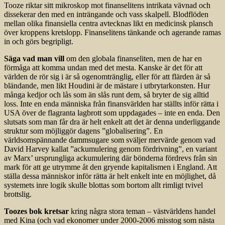
Tooze riktar sitt mikroskop mot finanselitens intrikata vävnad och
dissekerar den med en inträngande och vass skalpell. Blodflöden
mellan olika finansiella centra avtecknas likt en medicinsk plansch
över kroppens kretslopp. Finanselitens tänkande och agerande ramas
in och görs begripligt.
Säga vad man vill
om den globala finanseliten, men de har en
förmåga att komma undan med det mesta. Kanske är det för att
världen de rör sig i är så ogenomtränglig, eller för att flärden är så
bländande, men likt Houdini är de mästare i utbrytarkonsten. Hur
många kedjor och lås som än slås runt dem, så bryter de sig alltid
loss. Inte en enda människa från finansvärlden har ställts inför rätta i
USA över de flagranta lagbrott som uppdagades – inte en enda. Den
slutsats som man får dra är helt enkelt att det är denna underliggande
struktur som möjliggör dagens ”globalisering”. En
världsomspännande dammsugare som sväljer mervärde genom vad
David Harvey kallat ”ackumulering genom fördrivning”, en variant
av Marx’ ursprungliga ackumulering där bönderna fördrevs från sin
mark för att ge utrymme åt den gryende kapitalismen i England. Att
ställa dessa människor inför rätta är helt enkelt inte en möjlighet, då
systemets inre logik skulle blottas som bortom allt rimligt tvivel
brottslig.
Toozes bok kretsar
kring några stora teman – västvärldens handel
med Kina (och vad ekonomer under 2000-2006 misstog som nästa