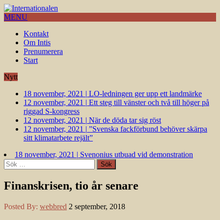
MENU
Kontakt
Om Intis
Prenumerera
Start
Nytt
18 november, 2021
|
LO-ledningen ger upp ett landmärke
12 november, 2021
|
Ett steg till vänster och två till höger på
riggad S-kongress
12 november, 2021
|
När de döda tar sig röst
12 november, 2021
|
”Svenska fackförbund behöver skärpa
sitt klimatarbete rejält”
18 november, 2021
|
Svenonius utbuad vid demonstration
Sök
efter:
Finanskrisen, tio år senare
Posted By:
webbred
2 september, 2018