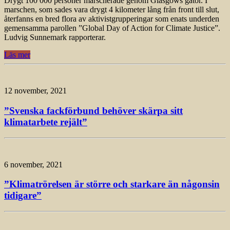
Drygt 100 000 personer marscherade genom Glasgows gator. I
marschen, som sades vara drygt 4 kilometer lång från front till slut,
återfanns en bred flora av aktivistgrupperingar som enats underden
gemensamma parollen ”Global Day of Action for Climate Justice”.
Ludvig Sunnemark rapporterar.
Läs mer
12 november, 2021
”Svenska fackförbund behöver skärpa sitt
klimatarbete rejält”
6 november, 2021
”Klimatrörelsen är större och starkare än någonsin
tidigare”