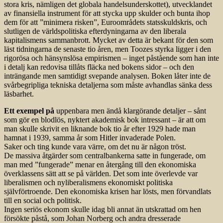
stora kris, nämligen det globala handelsunderskottet), utvecklandet
av finansiella instrument för att stycka upp skulder och bunta ihop
dem för att ”minimera risken”, Euroområdets statsskuldskris, och
slutligen de världspolitiska efterdyningarna av den liberala
kapitalismens sammanbrott. Mycket av detta är bekant för den som
läst tidningarna de senaste tio åren, men Toozes styrka ligger i den
rigorösa och hänsynslösa empirismen – inget påstående som han inte
i detalj kan redovisa tillåts fläcka ned bokens sidor – och den
inträngande men samtidigt svepande analysen. Boken låter inte de
svårbegripliga tekniska detaljerna som måste avhandlas sänka dess
läsbarhet.
Ett exempel på
uppenbara men ändå klargörande detaljer – sånt
som gör en blodlös, nyktert akademisk bok intressant – är att om
man skulle skrivit en liknande bok tio år efter 1929 hade man
hamnat i 1939, samma år som Hitler invaderade Polen.
Saker och ting kunde vara värre, om det nu är någon tröst.
De massiva åtgärder som centralbankerna satte in fungerade, om
man med ”fungerade” menar en återgång till den ekonomiska
överklassens sätt att se på världen. Det som inte överlevde var
liberalismen och nyliberalismens ekonomiskt politiska
självförtroende. Den ekonomiska krisen har lösts, men förvandlats
till en social och politisk.
Ingen seriös ekonom skulle idag bli annat än utskrattad om hen
försökte påstå, som Johan Norberg och andra dresserade