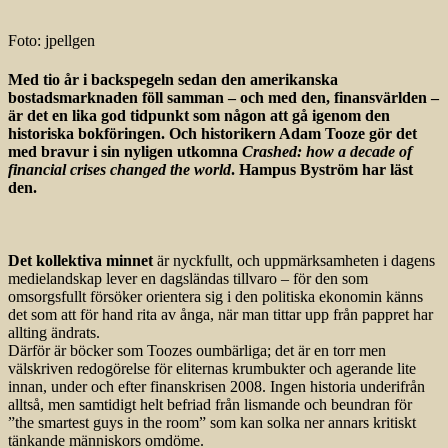
Foto: jpellgen
Med tio år i backspegeln sedan den amerikanska
bostadsmarknaden föll samman – och med den, finansvärlden –
är det en lika god tidpunkt som någon att gå igenom den
historiska bokföringen. Och historikern Adam Tooze gör det
med bravur i sin nyligen utkomna
Crashed: how a decade of
financial crises changed the world
. Hampus Byström har läst
den.
Det kollektiva minnet
är nyckfullt, och uppmärksamheten i dagens
medielandskap lever en dagsländas tillvaro – för den som
omsorgsfullt försöker orientera sig i den politiska ekonomin känns
det som att för hand rita av ånga, när man tittar upp från pappret har
allting ändrats.
Därför är böcker som Toozes oumbärliga; det är en torr men
välskriven redogörelse för eliternas krumbukter och agerande lite
innan, under och efter finanskrisen 2008. Ingen historia underifrån
alltså, men samtidigt helt befriad från lismande och beundran för
”the smartest guys in the room” som kan solka ner annars kritiskt
tänkande människors omdöme.