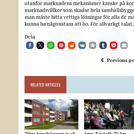
utanför marknadens mekanismer kanske på kort si
marknadsvillkor som skadar hela samhällsbygget
man måste hitta vettiga lösningar för alla de mä
kunna ha någonstans att bo. För allvarligt tala
Dela
Previous po
RELATED ARTICLES
”Höga hyreshöjningar är så
Jonas Sjöstedt: ”Vi kan