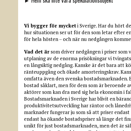
► Hem ska inte vara spekulationsobjekt
Vi bygger för mycket
i Sverige. Har du hört d
hur situationen ser ut för den som letar efter e
för hela hösten – och när nu nedgången kommer 
Vad det är
som driver nedgången i priser som vi 
utplaning av de enorma prisökningar vi tvingats 
en långsiktig nedgång. Kanske är det bara att kö
ränteuppgång och ökade amorteringskrav. Kansk
omfatta även den svenska bostadsmarknaden. Ell
bostad såklart, men för dem som är beroende a
aktörer som kan dra med sig hela ekonomin i fall
Bostadsmarknaden i Sverige har blivit en bärand
produktivitetsutveckling har räntor och lånedr
marknader fungerar ju som så att priser endast 
endast ha ökande bostadspriser så länge det finn
unikt för just bostadsmarknaden, men det är säl