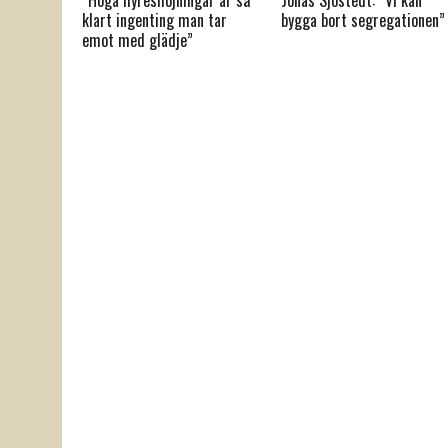
klart ingenting man tar
bygga bort segregationen”
emot med glädje”