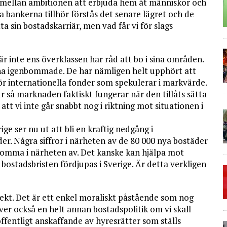
 mellan ambitionen att erbjuda hem åt människor och
 bankerna tillhör förstås det senare lägret och de
 sin bostadskarriär, men vad får vi för slags
 inte ens överklassen har råd att bo i sina områden.
erna igenbommade. De har nämligen helt upphört att
för internationella fonder som spekulerar i markvärde.
r så marknaden faktiskt fungerar när den tillåts sätta
 att vi inte går snabbt nog i riktning mot situationen i
ige ser nu ut att bli en kraftig nedgång i
r. Några siffror i närheten av de 80 000 nya bostäder
 komma i närheten av. Det kanske kan hjälpa mot
t bostadsbristen fördjupas i Sverige. Är detta verkligen
jekt. Det är ett enkel moraliskt påstående som nog
ver också en helt annan bostadspolitik om vi skall
fentligt anskaffande av hyresrätter som ställs