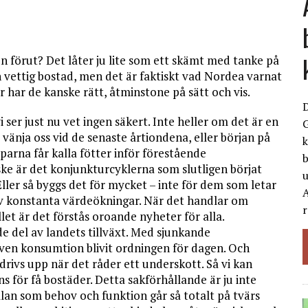
en förut? Det låter ju lite som ett skämt med tanke på
n vettig bostad, men det är faktiskt vad Nordea varnat
har de kanske rätt, åtminstone på sätt och vis.
ser just nu vet ingen säkert. Inte heller om det är en
G
vänja oss vid de senaste årtiondena, eller början på
k
parna får kalla fötter inför förestående
b
e är det konjunkturcyklerna som slutligen börjat
er så byggs det för mycket – inte för dem som letar
A
v konstanta värdeökningar. När det handlar om
r
et är det förstås oroande nyheter för alla.
e del av landets tillväxt. Med sjunkande
iven konsumtion blivit ordningen för dagen. Och
drivs upp när det råder ett underskott. Så vi kan
s för få bostäder. Detta sakförhållande är ju inte
lan som behov och funktion går så totalt på tvärs