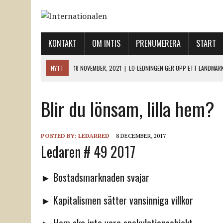
KONTAKT
OM INTIS
PRENUMERERA
START
NYTT
18 NOVEMBER, 2021
|
LO-LEDNINGEN GER UPP ETT LANDMÄR
12 NOVEMBER, 2021
|
ETT STEG TILL VÄNSTER OCH TVÅ TIL
12 NOVEMBER, 2021
|
NÄR DE DÖDA TAR SIG RÖST
Blir du lönsam, lilla hem?
12 NOVEMBER, 2021
|
”SVENSKA FACKFÖRBUND BEHÖVER SKÄRPA SITT
18 NOVEMBER, 2021
|
SVENONIUS UTBUAD VID DEMONSTRATION
POSTED BY:
LEDARRED
8 DECEMBER, 2017
Ledaren # 49 2017
► Bostadsmarknaden svajar
► Kapitalismen sätter vansinniga villkor