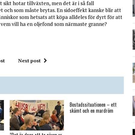
kt hotar tillväxten, men det är i så fall
 och som måste brytas. En sidoeffekt kanske blir att
nniskor som hetsats att köpa alldeles för dyrt för att
t, vem vill ha en oljefond som närmaste granne?
st
Next post
Bostadssituationen – ett
skämt och en mardröm
”Det är dags att ta näven ur