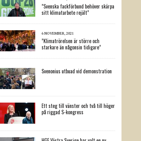
”Svenska fackförbund behöver skärpa
sitt klimatarbete rejält”
6 NOVEMBER, 2021
”Klimatrörelsen är större och
starkare än någonsin tidigare”
Svenonius utbuad vid demonstration
Ett steg till vänster och två till höger
på riggad S-kongress
HGF Västra Sverige har valt en ny