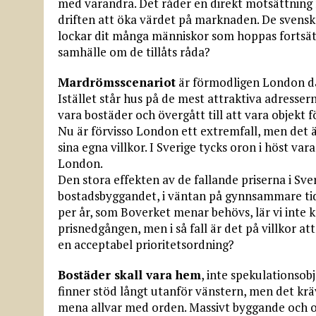
med varandra. Det råder en direkt motsättning
driften att öka värdet på marknaden. De svenska
lockar dit många människor som hoppas fortsätta
samhälle om de tillåts råda?
Mardrömsscenariot
är förmodligen London där
Istället står hus på de mest attraktiva adress
vara bostäder och övergått till att vara objekt 
Nu är förvisso London ett extremfall, men det ä
sina egna villkor. I Sverige tycks oron i höst vara
London.
Den stora effekten av de fallande priserna i Sver
bostadsbyggandet, i väntan på gynnsammare tide
per år, som Boverket menar behövs, lär vi inte
prisnedgången, men i så fall är det på villkor at
en acceptabel priori­tetsordning?
Bostäder skall vara hem
, inte spekulationsob
finner stöd långt utanför vänstern, men det krä
mena allvar med orden. Massivt byggande och of