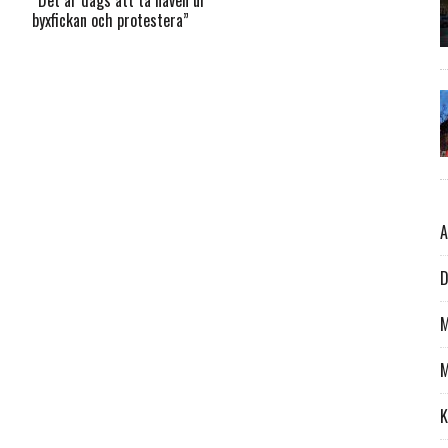
byxfickan och protestera”
A
D
M
M
K