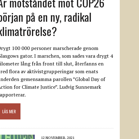
Är motståndet mot COP26
början på en ny, radikal
klimatrörelse?
Drygt 100 000 personer marscherade genom
lasgows gator. I marschen, som sades vara drygt 4
ilometer lång från front till slut, återfanns en
red flora av aktivistgrupperingar som enats
underden gemensamma parollen ”Global Day of
ction for Climate Justice”. Ludvig Sunnemark
apporterar.
LÄS MER
12 NOVEMBER, 2021