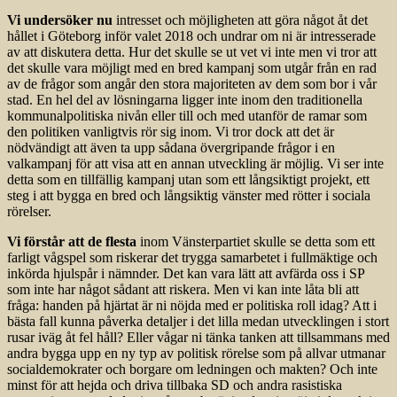
Vi undersöker nu
intresset och möjligheten att göra något åt det
hållet i Göteborg inför valet 2018 och undrar om ni är intresserade
av att diskutera detta. Hur det skulle se ut vet vi inte men vi tror att
det skulle vara möjligt med en bred kampanj som utgår från en rad
av de frågor som angår den stora majoriteten av dem som bor i vår
stad. En hel del av lösningarna ligger inte inom den traditionella
kommunalpolitiska nivån eller till och med utanför de ramar som
den politiken vanligtvis rör sig inom. Vi tror dock att det är
nödvändigt att även ta upp sådana övergripande frågor i en
valkampanj för att visa att en annan utveckling är möjlig. Vi ser inte
detta som en tillfällig kampanj utan som ett långsiktigt projekt, ett
steg i att bygga en bred och långsiktig vänster med rötter i sociala
rörelser.
Vi förstår att de flesta
inom Vänsterpartiet skulle se detta som ett
farligt vågspel som riskerar det trygga samarbetet i fullmäktige och
inkörda hjulspår i nämnder. Det kan vara lätt att avfärda oss i SP
som inte har något sådant att riskera. Men vi kan inte låta bli att
fråga: handen på hjärtat är ni nöjda med er politiska roll idag? Att i
bästa fall kunna påverka detaljer i det lilla medan utvecklingen i stort
rusar iväg åt fel håll? Eller vågar ni tänka tanken att tillsammans med
andra bygga upp en ny typ av politisk rörelse som på allvar utmanar
socialdemokrater och borgare om ledningen och makten? Och inte
minst för att hejda och driva tillbaka SD och andra rasistiska