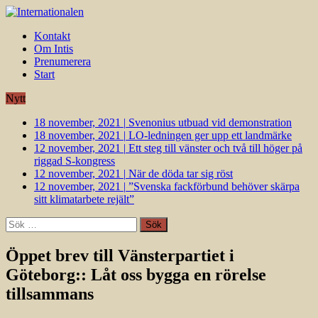
Kontakt
Om Intis
Prenumerera
Start
Nytt
18 november, 2021
|
Svenonius utbuad vid demonstration
18 november, 2021
|
LO-ledningen ger upp ett landmärke
12 november, 2021
|
Ett steg till vänster och två till höger på
riggad S-kongress
12 november, 2021
|
När de döda tar sig röst
12 november, 2021
|
”Svenska fackförbund behöver skärpa
sitt klimatarbete rejält”
Sök
efter:
Öppet brev till Vänsterpartiet i
Göteborg:: Låt oss bygga en rörelse
tillsammans