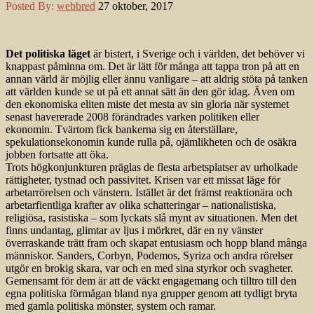
Posted By:
webbred
27 oktober, 2017
Det politiska läget
är bistert, i Sverige och i världen, det behöver vi
knappast påminna om. Det är lätt för många att tappa tron på att en
annan värld är möjlig eller ännu vanligare – att aldrig stöta på tanken
att världen kunde se ut på ett annat sätt än den gör idag. Även om
den ekonomiska eliten miste det mesta av sin gloria när systemet
senast havererade 2008 förändrades varken politiken eller
ekonomin. Tvärtom fick bankerna sig en återställare,
spekulationsekonomin kunde rulla på, ojämlikheten och de osäkra
jobben fortsatte att öka.
Trots högkonjunkturen präglas de flesta arbetsplatser av urholkade
rättigheter, tystnad och passivitet. Krisen var ett missat läge för
arbetarrörelsen och vänstern. Istället är det främst reaktionära och
arbetarfientliga krafter av olika schatteringar – nationalistiska,
religiösa, rasistiska – som lyckats slå mynt av situationen. Men det
finns undantag, glimtar av ljus i mörkret, där en ny vänster
överraskande trätt fram och skapat entusiasm och hopp bland många
människor. Sanders, Corbyn, Podemos, Syriza och andra rörelser
utgör en brokig skara, var och en med sina styrkor och svagheter.
Gemensamt för dem är att de väckt engagemang och tilltro till den
egna politiska förmågan bland nya grupper genom att tydligt bryta
med gamla politiska mönster, system och ramar.