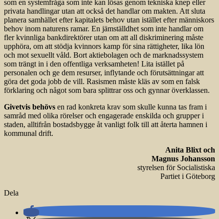
som en systemfråga som inte kan lösas genom tekniska knep eller
privata handlingar utan att också det handlar om makten. Att sluta
planera samhället efter kapitalets behov utan istället efter människors
behov inom naturens ramar. En jämställdhet som inte handlar om
fler kvinnliga bank­direktörer utan om att all diskriminering måste
upphöra, om att stödja kvinnors kamp för sina rättigheter, lika lön
och mot sexuellt våld. Bort aktiebolagen och de marknadssystem
som trängt in i den offentliga verksamheten! Lita istället på
personalen och ge dem resurser, inflytande och förutsättningar att
göra det goda jobb de vill. Rasismen måste kläs av som en falsk
förklaring och något som bara splittrar oss och gynnar överklassen.
Givetvis behövs
en rad konkreta krav som skulle kunna tas fram i
samråd med olika rörelser och engagerade enskilda och grupper i
staden, alltifrån bostadsbygge åt vanligt folk till att återta hamnen i
kommunal drift.
Anita Blixt och
Magnus Johansson
styrelsen för Socialistiska
Partiet i Göteborg
Dela