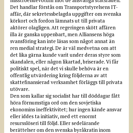
misstroendevotum mot de ansvariga statsråden.
Det handlar förstås om Transportstyrelsens IT-
affär, där sekretessbelagda uppgifter om svenska
körkort och fordon lämnats ut till privata
aktörer olagligen. Att regeringen skött affären
illa är ganska uppenbart, men Alliansens höga
svansföring kan inte läsas som något annat än
ren medial strategi. De är väl medvetna om att
det lika gärna kunde varit under deras styre som
skandalen, eller någon likartad, briserade. Vi får
politiskt spel, när det vi skulle behöva är en
offentlig utvärdering kring följderna av att
skattefinansierad verksamhet förläggs till privata
utövare.
Den som kallar sig socialist har till döddagar fått
höra förnumstiga ord om den sovjetiska
ekonomins ineffektivitet; hur ingen kände ansvar
eller iddes ta initiativ, med ett enormt
resursslöseri till följd. Eller sedelärande
berättelser om den svenska byråkratin inom