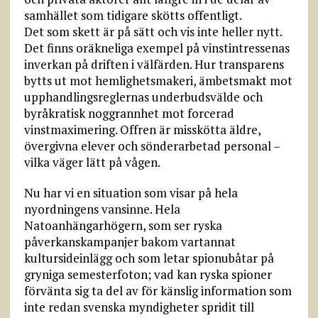
samhället som tidigare skötts offentligt.
Det som skett är på sätt och vis inte heller nytt.
Det finns oräkneliga exempel på vinstintressenas
inverkan på driften i välfärden. Hur transparens
bytts ut mot hemlighetsmakeri, ämbetsmakt mot
upphandlingsreglernas underbudsvälde och
byråkratisk noggrannhet mot forcerad
vinstmaximering. Offren är misskötta äldre,
övergivna elever och sönderarbetad personal –
vilka väger lätt på vågen.
Nu har vi en situation som visar på hela
nyordningens vansinne. Hela
Natoanhängarhögern, som ser ryska
påverkanskampanjer bakom vartannat
kultursideinlägg och som letar spionubåtar på
gryniga semesterfoton; vad kan ryska spioner
förvänta sig ta del av för känslig information som
inte redan svenska myndigheter spridit till