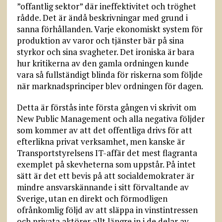
”offantlig sektor” där ineffektivitet och tröghet
rådde. Det är ändå beskrivningar med grund i
sanna förhållanden. Varje ekonomiskt system för
produktion av varor och tjänster bär på sina
styrkor och sina svagheter. Det ironiska är bara
hur kritikerna av den gamla ordningen kunde
vara så fullständigt blinda för riskerna som följde
när marknadsprinciper blev ordningen för dagen.
Detta är förstås inte första gången vi skrivit om
New Public Management och alla negativa följder
som kommer av att det offentliga drivs för att
efterlikna privat verksamhet, men kanske är
Transportstyrelsens IT-affär det mest flagranta
exemplet på skevheterna som uppstår. På intet
sätt är det ett bevis på att socialdemokrater är
mindre ansvarskännande i sitt förvaltande av
Sverige, utan en direkt och förmodligen
ofrånkomlig följd av att släppa in vinstintressen
och privata aktörer allt längre in i de delar av