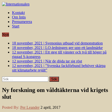
Kontakt
Om Intis
Prenumerera
Start
Nytt
18 november, 2021
|
Svenonius utbuad vid demonstration
18 november, 2021
|
LO-ledningen ger upp ett landmärke
12 november, 2021
|
Ett steg till vänster och två till höger på
riggad S-kongress
12 november, 2021
|
När de döda tar sig röst
12 november, 2021
|
”Svenska fackförbund behöver skärpa
sitt klimatarbete rejält”
Sök
efter:
Ny forskning om våldtäkterna vid krigets
slut
Posted By:
Per Leander
2 april, 2017