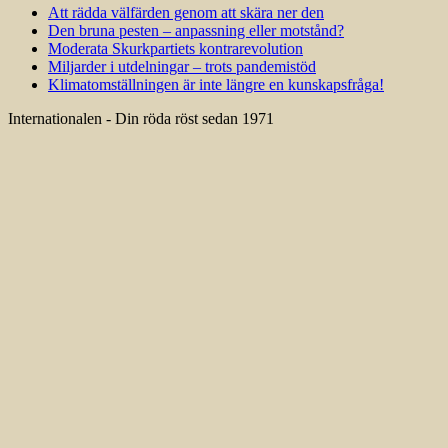
Att rädda välfärden genom att skära ner den
Den bruna pesten – anpassning eller motstånd?
Moderata Skurkpartiets kontrarevolution
Miljarder i utdelningar – trots pandemistöd
Klimatomställningen är inte längre en kunskapsfråga!
Internationalen - Din röda röst sedan 1971