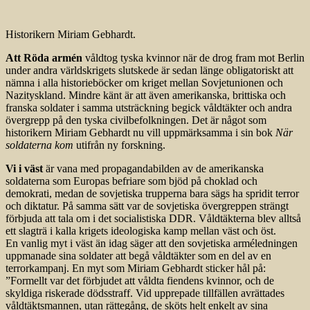
Historikern Miriam Gebhardt.
Att Röda armén
våldtog tyska kvinnor när de drog fram mot Berlin
under andra världskrigets slutskede är sedan länge obligatoriskt att
nämna i alla historieböcker om kriget mellan Sovjetunionen och
Nazityskland. Mindre känt är att även amerikanska, brittiska och
franska soldater i samma utsträckning begick våldtäkter och andra
övergrepp på den tyska civilbefolkningen. Det är något som
historikern Miriam Gebhardt nu vill uppmärksamma i sin bok
När
soldaterna kom
utifrån ny forskning.
Vi i väst
är vana med propagandabilden av de amerikanska
soldaterna som Europas befriare som bjöd på choklad och
demokrati, medan de sovjetiska trupperna bara sägs ha spridit terror
och diktatur. På samma sätt var de sovjetiska övergreppen strängt
förbjuda att tala om i det socialistiska DDR. Våldtäkterna blev alltså
ett slagträ i kalla krigets ideologiska kamp mellan väst och öst.
En vanlig myt i väst än idag säger att den sovjetiska arméledningen
uppmanade sina soldater att begå våldtäkter som en del av en
terrorkampanj. En myt som Miriam Gebhardt sticker hål på:
”Formellt var det förbjudet att våldta fiendens kvinnor, och de
skyldiga riskerade dödsstraff. Vid upprepade tillfällen avrättades
våldtäktsmannen, utan rättegång, de sköts helt enkelt av sina