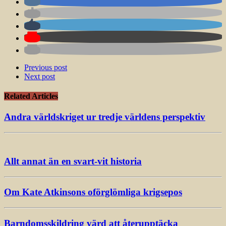
Previous post
Next post
Related Articles
Andra världskriget ur tredje världens perspektiv
Allt annat än en svart-vit historia
Om Kate Atkinsons oförglömliga krigsepos
Barndomsskildring värd att återupptäcka