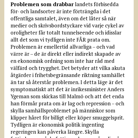
Problemen som drabbar
landets förbisedda
för- och landsorter är inte förträngda i det
offentliga samtalet, även om det låter så när
medier och skrivsbordstyckare vid varje cykel av
oroligheter får totalt tunnelseende och idisslar
allt det som vi tydligen inte FÅR prata om.
Problemen är emellertid allvarliga – och vad
värre är – de är direkt eller indirekt skapade av
en ekonomisk ordning som inte har råd med
välfärd och trygghet. Det betyder att vilka akuta
åtgärder i frihetsbegränsande riktning samhället
än tar så återstår problemen. I detta läge är det
symptomatiskt att det är inrikesminister Anders
Ygeman som skickas till Malmö och att det enda
han förmår prata om är lag och repression – och
skylla samhällsproblemet på människor som
klipper håret för billigt eller köper smuggelsprit.
Tydligen är ekonomisk politik ingenting
regeringen kan påverka längre. Skylla