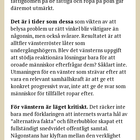
fattigdomen på de fattiga och ropa på polis går
däremot utmärkt.
Det är i tider som dessa
som vikten av att
belysa problem ur rätt vinkel blir viktigare än
någonsin, men också svårare. Resultatet är att
alltfler vänsterröster låter som
undergångshögern. Blev det vänsterns uppgift
att stödja reaktionära lösningar bara för att
oroade människor efterfrågar dem? Såklart inte.
Utmaningen för en vänster som strävar efter att
vara en relevant samhällskraft är att ge ett
konkret progressivt svar, inte att ge de svar som
människor för tillfället ropar efter.
För vänstern är läget kritiskt.
Det räcker inte
bara med förklaringen att internets svarta hål av
”alternativa fakta” och filterbubblor skapat ett
fullständigt snedvridet offentligt samtal.
Någonstans har klyftan mellan den verklighet