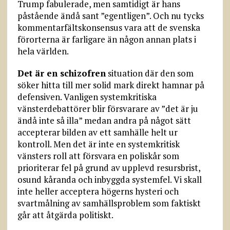
Trump fabulerade, men samtidigt är hans
påstående ändå sant ”egentligen”. Och nu tycks
kommentarfältskonsensus vara att de svenska
förorterna är farligare än någon annan plats i
hela världen.
Det är en schizofren
situation där den som
söker hitta till mer solid mark direkt hamnar på
defensiven. Vanligen systemkritiska
vänsterdebattörer blir försvarare av ”det är ju
ändå inte så illa” medan andra på något sätt
accepterar bilden av ett samhälle helt ur
kontroll. Men det är inte en systemkritisk
vänsters roll att försvara en poliskår som
prioriterar fel på grund av upplevd resursbrist,
osund kåranda och inbyggda systemfel. Vi skall
inte heller acceptera högerns hysteri och
svartmålning av samhällsproblem som faktiskt
går att åtgärda politiskt.