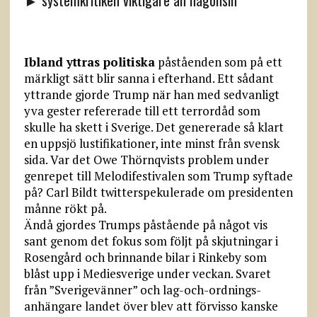
► systemkritiken viktigare än någonsin
Ibland yttras politiska
påståenden som på ett
märkligt sätt blir sanna i efterhand. Ett sådant
yttrande gjorde Trump när han med sedvanligt
yva gester refererade till ett terrordåd som
skulle ha skett i Sverige. Det genererade så klart
en uppsjö lustifikationer, inte minst från svensk
sida. Var det Owe Thörnqvists problem under
genrepet till Melodifestivalen som Trump syftade
på? Carl Bildt twitterspekulerade om presidenten
månne rökt på.
Ändå gjordes Trumps påstående på något vis
sant genom det fokus som följt på skjutningar i
Rosengård och brinnande bilar i Rinkeby som
blåst upp i Mediesverige under veckan. Svaret
från ”Sverigevänner” och lag-och-ordnings­
anhängare landet över blev att förvisso kanske