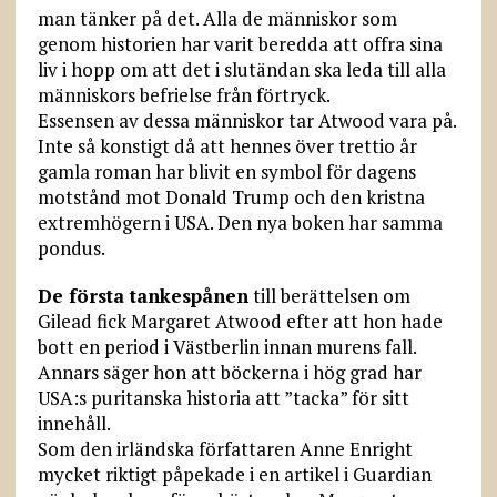
man tänker på det. Alla de människor som
genom historien har varit beredda att offra sina
liv i hopp om att det i slutändan ska leda till alla
människors befrielse från förtryck.
Essensen av dessa människor tar Atwood vara på.
Inte så konstigt då att hennes över trettio år
gamla roman har blivit en symbol för dagens
motstånd mot Donald Trump och den kristna
extremhögern i USA. Den nya boken har samma
pondus.
De första tankespånen
till berättelsen om
Gilead fick Margaret Atwood efter att hon hade
bott en period i Västberlin innan murens fall.
Annars säger hon att böckerna i hög grad har
USA:s puritanska historia att ”tacka” för sitt
innehåll.
Som den irländska författaren Anne Enright
mycket riktigt påpekade i en artikel i Guardian