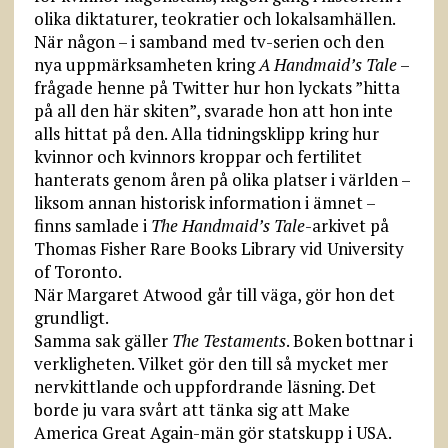
olika diktaturer, teokratier och lokalsamhällen.
När någon – i samband med tv-serien och den
nya uppmärksamheten kring
A Handmaid’s Tale
–
frågade henne på Twitter hur hon lyckats ”hitta
på all den här skiten”, svarade hon att hon inte
alls hittat på den. Alla tidnings­klipp kring hur
kvinnor och kvinnors kroppar och fertilitet
hanterats genom åren på olika platser i världen –
liksom annan historisk information i ämnet –
finns samlade i
The Handmaid’s Tale
-arkivet på
Thomas Fisher Rare Books Library vid University
of Toronto.
När Margaret Atwood går till väga, gör hon det
grundligt.
Samma sak gäller
The Testaments
. Boken bottnar i
verkligheten. Vilket gör den till så mycket mer
nervkittlande och uppfordrande läsning. Det
borde ju vara svårt att tänka sig att Make
America Great Again-män gör statskupp i USA.