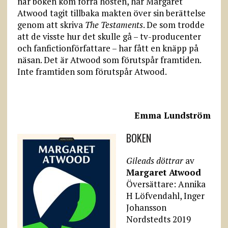
när boken kom förra hösten, har Margaret
Atwood tagit tillbaka makten över sin berättelse
genom att skriva
The Testaments
. De som trodde
att de visste hur det skulle gå – tv-producenter
och fanfictionförfattare – har fått en knäpp på
näsan. Det är Atwood som förutspår framtiden.
Inte framtiden som förutspår Atwood.
Emma Lundström
BOKEN
Gileads döttrar
av
Margaret Atwood
Översättare: Annika
H Löfvendahl, Inger
Johansson
Nordstedts 2019