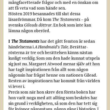
mångfacetterade frågor och med en önskan om
att få veta vad som hände sen.
Hösten 2019 besannades till slut dessa
läsardrömmar. Då kom
The Testaments
– på
svenska
Gileads döttrar
. En bok som inte kan
lämna någon oberörd.
I
The Testaments
har det gått femton år sedan
händelserna i
A Handmaid’s Tale
. Berättar­
rösterna är tre och berättelsen känns nästan
kusligt verklig. Som om den hade kunnat utspela
sig just nu. Margaret Atwood menar själv att hon
har tagit inspirationen från allt som någon
någonsin har frågat henne om nationen Gilead.
Resten av inspirationen har kommit från världen
vi lever i.
Precis som när hon skrev den första boken har
hon varit noga med att allting som beskrivs har
sin grund i verkligheten, så som den har tett sig
för kvinnor någonstans, någon gång i historien. I