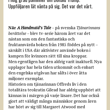
Uppföljaren lät vänta på sig. Det var det värt.
När
A Handmaid’s Tale
– på svenska
Tjänarinnans
berättelse
– blev tv-serie härom året var det
nästan som om den fantastiska och
fruktansvärda boken från 1985 föddes på nytt –
särskilt i USA där aktivister använde boken i
kampen för kvinnors rätt till sina kroppar.
Men egentligen har den aldrig varit inaktuell. Nya
upplagor har hela tiden utkommit och enbart
den engelska utgåvan har sålts i över åtta
miljoner exemplar.
Historien om tjänarinnan Offreds liv i den
totalitära teokratin Gilead har aldrig upphört att
kännas in i märgen på varje läsare. Det har också
gjort att väldigt många människor genom åren
har hört av sig till Margaret Atwood med