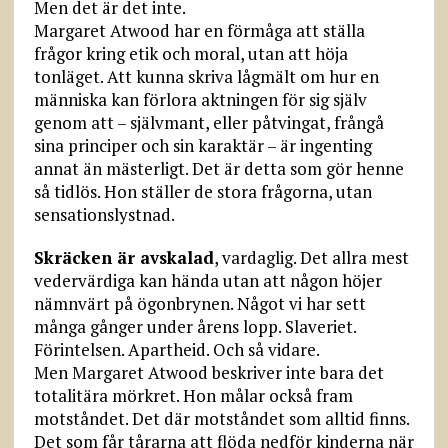
Men det är det inte.
Margaret Atwood har en förmåga att ställa
frågor kring etik och moral, utan att höja
tonläget. Att kunna skriva lågmält om hur en
människa kan förlora aktningen för sig själv
genom att – självmant, eller påtvingat, frångå
sina principer och sin karaktär – är ingenting
annat än mästerligt. Det är detta som gör henne
så tidlös. Hon ställer de stora frågorna, utan
sensationslystnad.
Skräcken är avskalad
, vardaglig. Det allra mest
vedervärdiga kan hända utan att någon höjer
nämnvärt på ögonbrynen. Något vi har sett
många gånger under årens lopp. Slaveriet.
Förintel­sen. Apartheid. Och så vidare.
Men Margaret Atwood beskriver inte bara det
totalitära mörkret. Hon målar också fram
motståndet. Det där motståndet som alltid finns.
Det som får tårarna att flöda nedför kinderna när